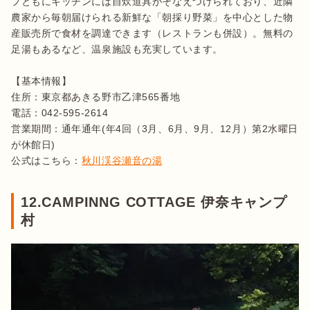
プともにキッチンには自炊道具がそなえつけられており、近隣
農家から毎朝届けられる新鮮な「朝採り野菜」を中心とした物
産販売所で食材を調達できます（レストランも併設）。無料の
足湯もあるなど、温泉施設も充実しています。

【基本情報】

住所：東京都あきる野市乙津565番地

電話：042-595-2614

営業期間：通年通年(年4回（3月、6月、9月、12月）第2水曜日
が休館日)

公式はこちら：
秋川渓谷瀬音の湯
12.CAMPINNG COTTAGE 伊奈キャンプ
村