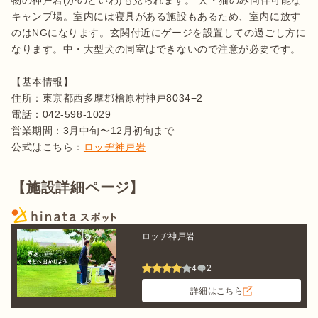
キャンプ場。室内には寝具がある施設もあるため、室内に放す
のはNGになります。玄関付近にゲージを設置しての過ごし方に
なります。中・大型犬の同室はできないので注意が必要です。

【基本情報】

住所：東京都西多摩郡檜原村神戸8034−2

電話：042-598-1029

営業期間：3月中旬〜12月初旬まで

公式はこちら：
ロッヂ神戸岩
【施設詳細ページ】
ロッヂ神戸岩
4
2
詳細はこちら