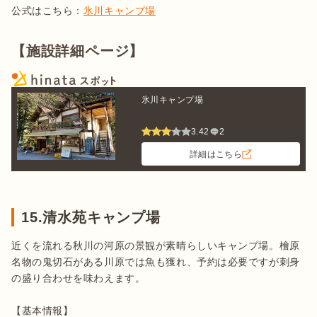
公式はこちら：
氷川キャンプ場
【施設詳細ページ】
氷川キャンプ場
3.42
2
詳細はこちら
15.清水苑キャンプ場
近くを流れる秋川の河原の景観が素晴らしいキャンプ場。檜原
名物の鬼切石がある川原では魚も獲れ、予約は必要ですが刺身
の盛り合わせを味わえます。

【基本情報】
