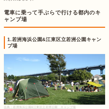
電車に乗って手ぶらで行ける都内のキ
ャンプ場
1.若洲海浜公園&江東区立若洲公園キャン
プ場
出典：
若洲海浜公園&江東区立若洲公園 キャンプ場