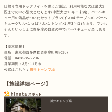
日帰り専用ドッグサイトを備えた施設。利用可能なのは最大2
匹までの中小型犬となります(中型犬は15キロ未満)。バーベキ
ュー用の備品がついたセットプラン(イス×4 テーブル×1 バーベ
キューグリル×1 火ばさみ×1 トング×1 炭3キロ)もあり、ワンち
ゃんといっしょに奥多摩の自然の中でバーベキューが楽しめま
す。

【基本情報】

住所：東京都西多摩郡奥多摩町梅沢187  

電話：0428-85-2206 

営業期間：3月~11月末

公式はこちら：
川井キャンプ場
【施設詳細ページ】
川井キャンプ場