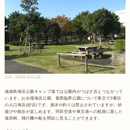
出典：
城南島海浜公園
城南島海浜公園キャンプ場では公園内がつばさ浜とつながって
います。お台場海浜公園、葛西臨界公園についで東京で3番目
の人口海浜(砂浜)です。遊泳や釣りは禁止されていますが、砂
遊びや散歩が楽しめます。羽田空港や東京港への航路に面した
場所柄、飛行機や船を間近に見ることができます。
