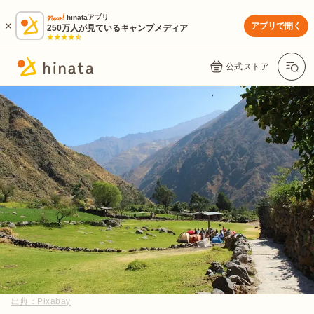
hinataアプリ
アプリで開く
250万人が見ているキャンプメディア
公式ストア
出典：
Pixabay