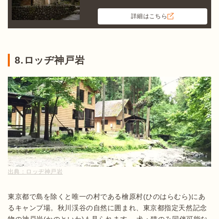
詳細はこちら
8.ロッヂ神戸岩
出典：
ロッヂ神戸岩
東京都で島を除くと唯一の村である檜原村(ひのはらむら)にあ
るキャンプ場。秋川渓谷の自然に囲まれ、東京都指定天然記念
物の神戸岩(かのといわ)も見られます。 犬・猫のみ同伴可能な