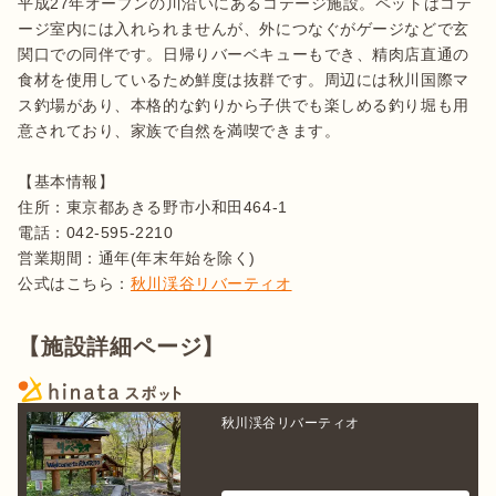
平成27年オープンの川沿いにあるコテージ施設。ペットはコテ
ージ室内には入れられませんが、外につなぐがゲージなどで玄
関口での同伴です。日帰りバーベキューもでき、精肉店直通の
食材を使用しているため鮮度は抜群です。周辺には秋川国際マ
ス釣場があり、本格的な釣りから子供でも楽しめる釣り堀も用
意されており、家族で自然を満喫できます。

【基本情報】

住所：東京都あきる野市小和田464-1

電話：042-595-2210

営業期間：通年(年末年始を除く)

公式はこちら：
秋川渓谷リバーティオ
【施設詳細ページ】
秋川渓谷リバーティオ