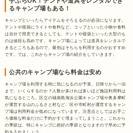
手ぶらOK！テントや道具をレンタルでき
るキャンプ場もある！
キャンプといったらアイテムをそろえるのが必須になります。
テントや寝袋にライトや食料など。コップといった小物や食料
は自分で用意できるとしても、テントや寝袋といった大型のも
のは値段も高めです。キャンプ場によっては道具をレンタルで
きるところもあるので、最初はそちらを利用するのがおすすめ
です。では、これからキャンプ場の紹介をしていきます。
公共のキャンプ場なら料金は安め
キャンプ場を利用する時に気になるのが予算。日帰りから一泊
まで、いくらするのか？人数が多ければ多いほど施設利用料は
気になるところ。区立の城南島海浜公園キャンプ場や奥多摩町
が運営する山のふるさと村など、区や市町村が運営するキャン
プ場は利用料金が低めになっています。注意点としてはお手ご
ろ価格な料金だけに予約がすぐ埋まってしまうこと。これから
の季節は、特にキャンプに絶好の季節となりますので早めに予