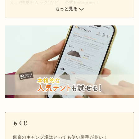
ん』(扶桑社ムック)など。 公式Instagram：
もっと見る
@hinata_outdoor
公式X：
@hinata_outdoor
もくじ
東京のキャンプ場はとっても使い勝手が良い！