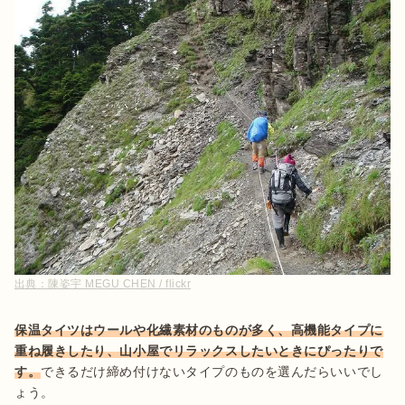
出典：
陳姿宇 MEGU CHEN / flickr
保温タイツはウールや化繊素材のものが多く、高機能タイプに
重ね履きしたり、山小屋でリラックスしたいときにぴったりで
す。
できるだけ締め付けないタイプのものを選んだらいいでし
ょう。
