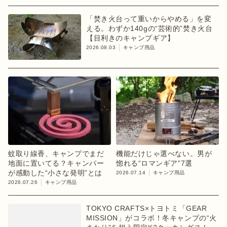
「焚き火台って重いからやめる」を変
える。わずか140gの“芸術的”焚き火台
【目利きのキャンプギア】
2026.08.03
キャンプ用品
蚊取り線香、キャンプでまだ
機能だけじゃ選べない。男が
地面に置いてる？キャンパー
惚れる“ロマンギア”7選
が感動した“小さな発明”とは
2026.07.14
キャンプ用品
2026.07.26
キャンプ用品
TOKYO CRAFTS×トヨトミ「GEAR
MISSION」がコラボ！冬キャンプの“火