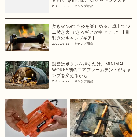
まわり”を担う限定K3クッキングストー
ブが登場
2026.08.02
キャンプ用品
焚き火NGでも炎を楽しめる。卓上で“ミ
ニ焚き火”できるギアが幸せでした【目
利きのキャンプギア】
2026.07.11
キャンプ用品
設営はボタンを押すだけ。MINIMAL
WORKS初のエアフレームテントがキャ
ンプを変えるかも
2026.07.27
キャンプ用品