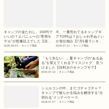
キャンプの金たわし、100均で
今、一番売れてるキャンプギ
いいの？エバニューの“専用モ
アTOP5は？おしゃれ手ぬぐい
デル”が想像以上でした【目利
が首位独占【7月5週ランキン
きのキャンプギア】
グ】
2026.08.03
キャンプ用品
2026.07.31
キャンプ用品
「もう氷ない…」夏キャンプの“あるあ
る”を変えてくれるアイスジャグ、見つ
けました【目利きのキャンプギア】
2026.07.10
キャンプ用品
シェルコンの中、まだゴチャゴチャ？
キャンプで散らかる悩みを解決する“仕
切れる”インナーケース
2026.07.27
キャンプ用品