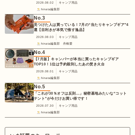
2026.08.02
キャンプ用品
hinata編集部
No.
3
見つけた人は買っている！7月の“当たりキャンプギア”4
選【目利きが本気で推す逸品】
2026.08.03
キャンプ用品
hinata編集部 舟橋愛
No.
4
【7月版】キャンパーが本当に買ったキャンプギア
TOP10！1位は予約殺到したあの焚き火台
2026.08.01
キャンプ用品
hinata編集部
No.
5
「これが30％オフは反則…」秘密基地みたいな“コット
テント”が今だけお買い得です！
2026.07.30
キャンプ用品
hinata編集部