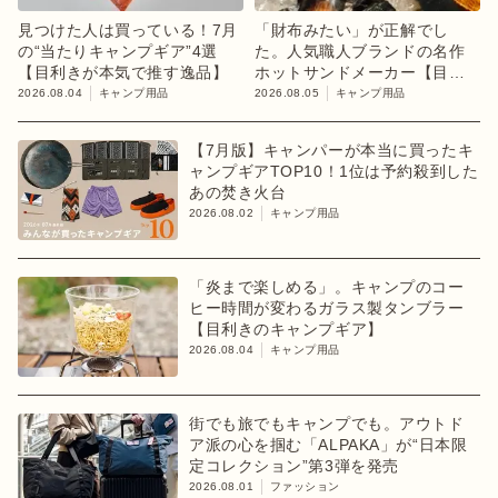
見つけた人は買っている！7月
「財布みたい」が正解でし
の“当たりキャンプギア”4選
た。人気職人ブランドの名作
【目利きが本気で推す逸品】
ホットサンドメーカー【目利
きのキャンプギア】
2026.08.04
キャンプ用品
2026.08.05
キャンプ用品
【7月版】キャンパーが本当に買ったキ
ャンプギアTOP10！1位は予約殺到した
あの焚き火台
2026.08.02
キャンプ用品
「炎まで楽しめる」。キャンプのコー
ヒー時間が変わるガラス製タンブラー
【目利きのキャンプギア】
2026.08.04
キャンプ用品
街でも旅でもキャンプでも。アウトド
ア派の心を掴む「ALPAKA」が“日本限
定コレクション”第3弾を発売
2026.08.01
ファッション