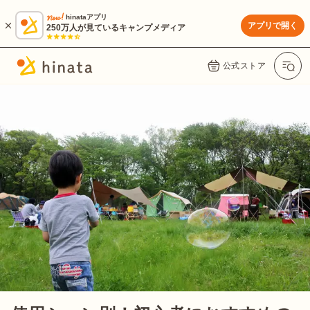
hinataアプリ
アプリで開く
250万人が見ているキャンプメディア
公式ストア