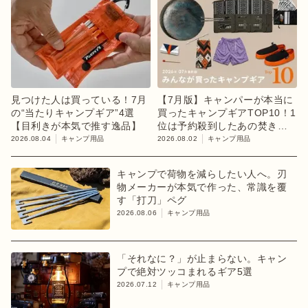
見つけた人は買っている！7月
【7月版】キャンパーが本当に
の“当たりキャンプギア”4選
買ったキャンプギアTOP10！1
【目利きが本気で推す逸品】
位は予約殺到したあの焚き火
台
2026.08.04
キャンプ用品
2026.08.02
キャンプ用品
キャンプで荷物を減らしたい人へ。刃
物メーカーが本気で作った、常識を覆
す「打刀」ペグ
2026.08.06
キャンプ用品
「それなに？」が止まらない。キャン
プで絶対ツッコまれるギア5選
2026.07.12
キャンプ用品