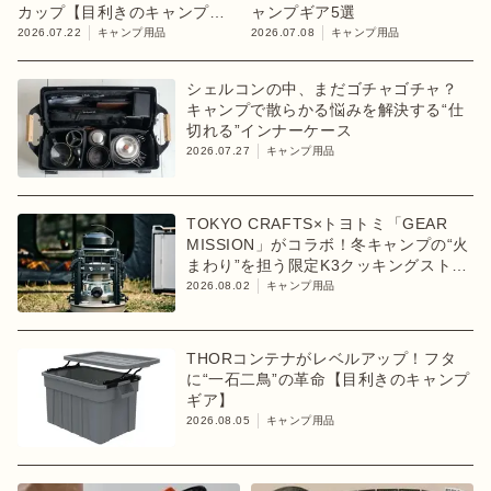
カップ【目利きのキャンプギ
ャンプギア5選
ア】
2026.07.22
キャンプ用品
2026.07.08
キャンプ用品
シェルコンの中、まだゴチャゴチャ？
キャンプで散らかる悩みを解決する“仕
切れる”インナーケース
2026.07.27
キャンプ用品
TOKYO CRAFTS×トヨトミ「GEAR
MISSION」がコラボ！冬キャンプの“火
まわり”を担う限定K3クッキングストー
ブが登場
2026.08.02
キャンプ用品
THORコンテナがレベルアップ！フタ
に“一石二鳥”の革命【目利きのキャンプ
ギア】
2026.08.05
キャンプ用品