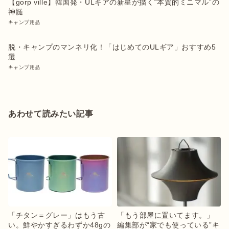
【gorp ville】韓国発・ULギアの新星が描く“本質的ミニマル”の
神髄
キャンプ用品
脱・キャンプのマンネリ化！「はじめてのULギア」おすすめ5
選
キャンプ用品
あわせて読みたい記事
「チタン＝グレー」はもう古
「もう部屋に置いてます。」
い。鮮やかすぎるわずか48gの
編集部が“家でも使っている”キ