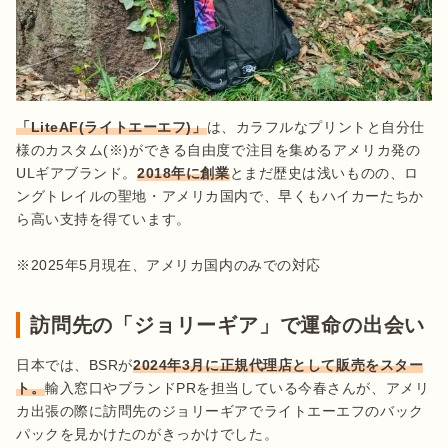
「LiteAF(ライトエーエフ)」
は、カラフルなプリントと自分仕
様のカスタム(※)ができる自由度で注目を集めるアメリカ発の
ULギアブランド。
2018年に創業
とまだ歴史は浅いものの、ロ
ングトレイルの聖地・アメリカ国内で、早くもハイカーたちか
ら高い支持を得ています。

※2025年5月現在、アメリカ国内のみでの対応
訪問先の「ジョリーギア」で運命の出会い
日本では、BSRが
2024年3月に正規代理店として販売をスター
ト。
輸入窓口やブランドPRを担当している今春さんが、アメリ
カ出張の際に訪問先のジョリーギアでライトエーエフのバック
パックを見かけたのがきっかけでした。