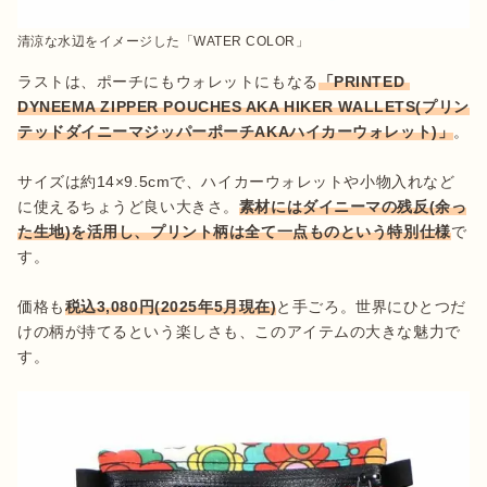
清涼な水辺をイメージした「WATER COLOR」
ラストは、ポーチにもウォレットにもなる
「PRINTED 
DYNEEMA ZIPPER POUCHES AKA HIKER WALLETS(プリン
テッドダイニーマジッパーポーチAKAハイカーウォレット)」
。

サイズは約14×9.5cmで、ハイカーウォレットや小物入れなど
に使えるちょうど良い大きさ。
素材にはダイニーマの残反(余っ
た生地)を活用し、プリント柄は全て一点ものという特別仕様
で
す。

価格も
税込3,080円(2025年5月現在)
と手ごろ。世界にひとつだ
けの柄が持てるという楽しさも、このアイテムの大きな魅力で
す。