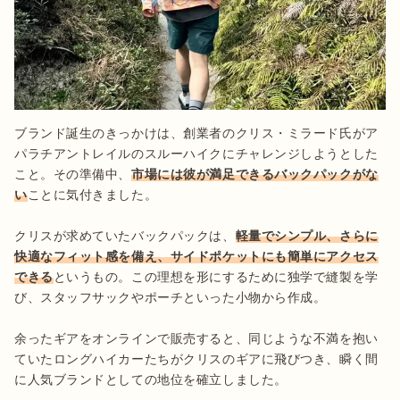
ブランド誕生のきっかけは、創業者のクリス・ミラード氏がア
パラチアントレイルのスルーハイクにチャレンジしようとした
こと。その準備中、
市場には彼が満足できるバックパックがな
い
ことに気付きました。

クリスが求めていたバックパックは、
軽量でシンプル、さらに
快適なフィット感を備え、サイドポケットにも簡単にアクセス
できる
というもの。この理想を形にするために独学で縫製を学
び、スタッフサックやポーチといった小物から作成。

余ったギアをオンラインで販売すると、同じような不満を抱い
ていたロングハイカーたちがクリスのギアに飛びつき、瞬く間
に人気ブランドとしての地位を確立しました。