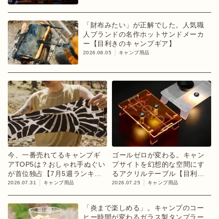
「財布みたい」が正解でした。人気職
人ブランドの名作ホットサンドメーカ
ー【目利きのキャンプギア】
2026.08.05
キャンプ用品
今、一番売れてるキャンプギ
ゴールゼロが変わる。キャン
アTOP5は？おしゃれ手ぬぐい
プサイトを幻想的な空間にす
が首位独占【7月5週ランキン
るアクリルテーブル【目利き
グ】
のキャンプギア】
2026.07.31
キャンプ用品
2026.07.25
キャンプ用品
「炎まで楽しめる」。キャンプのコー
ヒー時間が変わるガラス製タンブラー