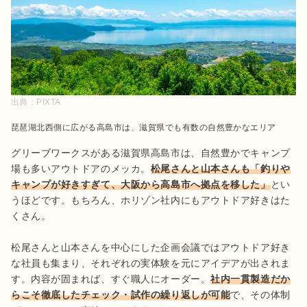
出典：
PIXTA
琵琶湖北西側に広がる高島市は、滋賀県でも有数の自然豊かなエリア
グリーブワークスがある滋賀県高島市は、自然豊かでキャンプ
場も多いアウトドアのメッカ。
松尾さんと山本さんも「釣りや
キャンプが好きすぎて、大阪から高島市へ拠点を移した」
とい
うほどです。もちろん、ホリゾン社内にもアウトドア好きはた
くさん。

松尾さんと山本さんを中心にした企画会議ではアウトドア好き
な社員も集まり、それぞれの実体験を元にアイデアが出されま
す。内容が固まれば、すぐ職人にオーダー。
社内一貫製造だか
らこそ徹底したチェック・試作の繰り返しが可能
で、その体制