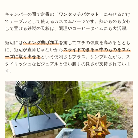
キャンパーの間で定番の
「ワンタッチバケット」
に被せるだけ
でテーブルとして使えるカスタムパーツです。熱いものも安心
して置ける鉄製の天板は、調理やコーヒータイムにも大活躍。

短辺には
ヘミング曲げ加工
を施してフチの強度を高めるととも
に、短辺が直角じゃないから
スライドできる＝中のものをスム
ーズに取り出せる
という便利さもプラス。シンプルながら、ス
タイリッシュなビジュアルと使い勝手の良さが支持されていま
す。