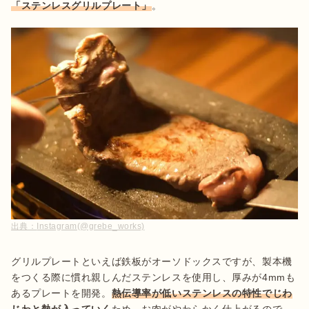
「ステンレスグリルプレート」
。
出典：
Instagram(@grebe_works)
グリルプレートといえば鉄板がオーソドックスですが、製本機
をつくる際に慣れ親しんだステンレスを使用し、厚みが4mmも
あるプレートを開発。
熱伝導率が低いステンレスの特性でじわ
じわと熱が入っていく
ため、お肉がやわらかく仕上がるので