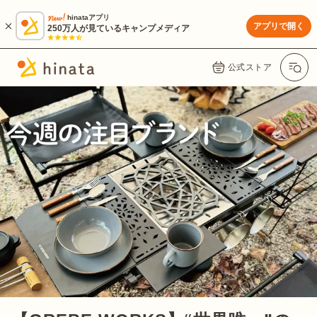
hinataアプリ
アプリで開く
250万人が見ているキャンプメディア
公式ストア