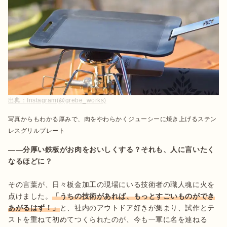
出典：
Instagram(@grebe_works)
写真からもわかる厚みで、肉をやわらかくジューシーに焼き上げるステン
レスグリルプレート
――分厚い鉄板がお肉をおいしくする？それも、人に言いたく
なるほどに？
その言葉が、日々板金加工の現場にいる技術者の職人魂に火を
点けました。
「うちの技術があれば、もっとすごいものができ
あがるはず！」
と、社内のアウトドア好きが集まり、試作とテ
ストを重ねて初めてつくられたのが、今も一軍に名を連ねる