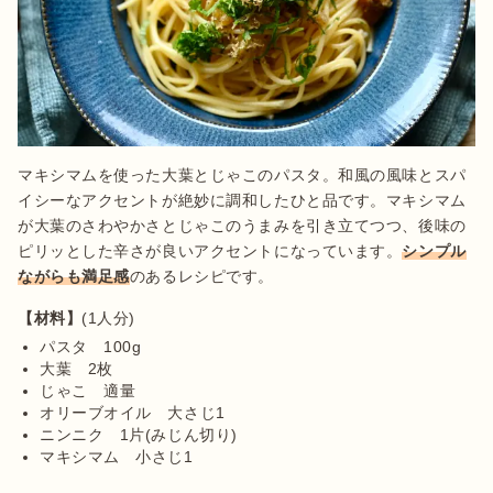
マキシマムを使った大葉とじゃこのパスタ。和風の風味とスパ
イシーなアクセントが絶妙に調和したひと品です。マキシマム
が大葉のさわやかさとじゃこのうまみを引き立てつつ、後味の
ピリッとした辛さが良いアクセントになっています。
シンプル
ながらも満足感
のあるレシピです。
【材料】
パスタ　100g
大葉　2枚
じゃこ　適量
オリーブオイル　大さじ1
ニンニク　1片(みじん切り)
マキシマム　小さじ1