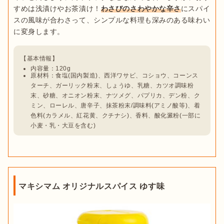
すめは浅漬けやお茶漬け！
わさびのさわやかな辛さ
にスパイ
スの風味が合わさって、シンプルな料理も深みのある味わい
内容量：120g
原材料：食塩(国内製造)、西洋ワサビ、コショウ、コーンス
ターチ、ガーリック粉末、しょうゆ、乳糖、カツオ調味粉
末、砂糖、オニオン粉末、ナツメグ、パプリカ、デン粉、ク
ミン、ローレル、唐辛子、抹茶粉末/調味料(アミノ酸等)、着
色料(カラメル、紅花黄、クチナシ)、香料、酸化澱粉(一部に
小麦・乳・大豆を含む)
マキシマム オリジナルスパイス ゆす味