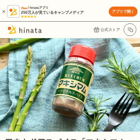
hinataアプリ
アプリで開く
250万人が見ているキャンプメディア
公式ストア