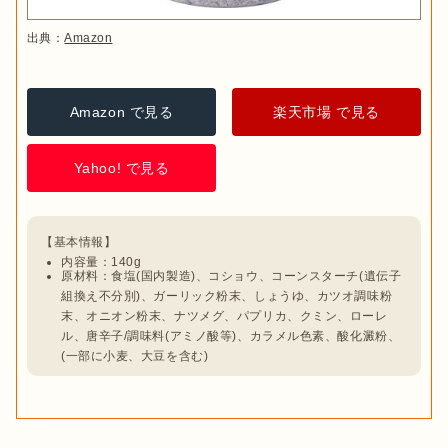
出典：
Amazon
Amazon で見る
楽天市場 で見る
Yahoo! で見る
内容量：140g
原材料：食塩(国内製造)、コショウ、コーンスターチ(遺伝子
組換え不分別)、ガーリック粉末、しょうゆ、カツオ調味粉
末、オニオン粉末、ナツメグ、パプリカ、クミン、ローレ
ル、唐辛子/調味料(アミノ酸等)、カラメル色素、酸化澱粉、
(一部に小麦、大豆を含む)