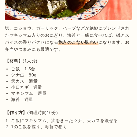
塩、コショウ、ガーリック、ハーブなどが絶妙にブレンドされ
たマキシマム入りのおにぎり。海苔と一緒に食べれば、磯とス
パイスの香りがクセになる
飽きのこない味わい
になります。お
弁当やつまみにも最適です。
【材料】
ご飯　1.5合
ツナ缶　80g
天カス　適量
小口ネギ　適量
マキシマム　適量
海苔　適量
【作り方】
ご飯にマキシマム、油をきったツナ、天カスを混ぜる
1のご飯を握り、海苔で巻く