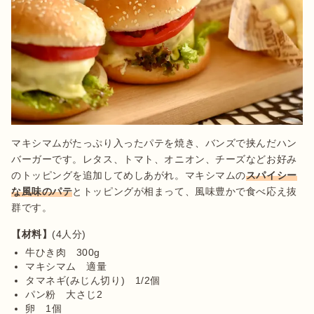
マキシマムがたっぷり入ったパテを焼き、バンズで挟んだハン
バーガーです。レタス、トマト、オニオン、チーズなどお好み
のトッピングを追加してめしあがれ。マキシマムの
スパイシー
な風味のパテ
とトッピングが相まって、風味豊かで食べ応え抜
群です。
【材料】
牛ひき肉　300g
マキシマム　適量
タマネギ(みじん切り)　1/2個
パン粉　大さじ2
卵　1個