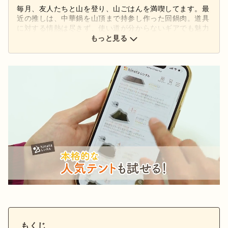
毎月、友人たちと山を登り、山ごはんを満喫してます。最
近の推しは、中華鍋を山頂まで持参し作った回鍋肉。道具
に対する情熱は尽きず、使い道が分からないギアでも魅力
を感じてしまいます。「軽いのは正義」のはずが、なぜか
もっと見る
鍋とフライパンは重いものが好き。夢は、シェフが同行す
る古代インカ道を歩くトレイルに参加すること。また、ゴ
ルフやロードバイクなど、アウトドア活動全般に興味があ
り、旅行を通じて新たな発見を求めるのが好きです。
もくじ