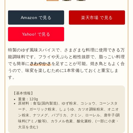
Amazon で見る
楽天市場 で見る
Yahoo! で見る
特製のゆず風味スパイスで、さまざまな料理に使用できる万
能調味料です。フライや天ぷらと相性抜群で、脂っこい料理
でも簡単に
さわやかさ
を足すことが可能。焼き鳥ともよく合
うので、味変を楽しむために1本常備しておくと重宝しま
重量：120g
原材料：食塩(国内製造)、ゆず粉末、コショウ、コーンスタ
ーチ、ガーリック粉末、しょうゆ、カツオ調味粉末、オニオ
ン粉末、ナツメグ、パプリカ、クミン、ローレル、唐辛子/調
味料(アミノ酸等)、カラメル色素、酸化澱粉、(一部に小麦・
大豆を含む)