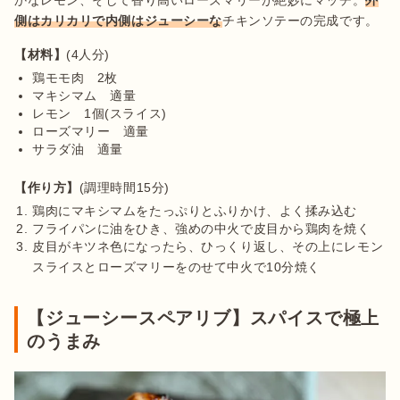
側はカリカリで内側はジューシーな
チキンソテーの完成です。
【材料】
鶏モモ肉　2枚
マキシマム　適量
レモン　1個(スライス)
ローズマリー　適量
サラダ油　適量
【作り方】
鶏肉にマキシマムをたっぷりとふりかけ、よく揉み込む
フライパンに油をひき、強めの中火で皮目から鶏肉を焼く
皮目がキツネ色になったら、ひっくり返し、その上にレモン
スライスとローズマリーをのせて中火で10分焼く
【ジューシースペアリブ】スパイスで極上
のうまみ