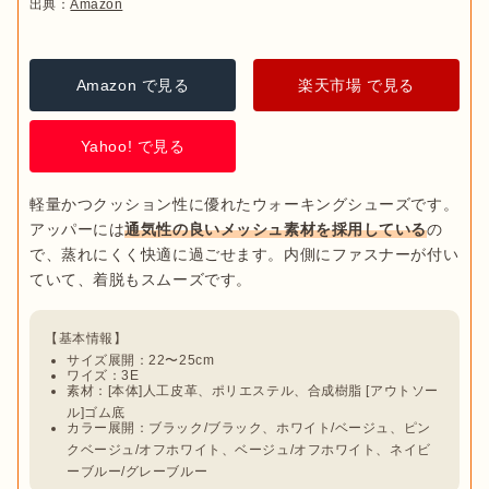
出典：
Amazon
Amazon で見る
楽天市場 で見る
Yahoo! で見る
軽量かつクッション性に優れたウォーキングシューズです。
アッパーには
通気性の良いメッシュ素材を採用している
の
で、蒸れにくく快適に過ごせます。内側にファスナーが付い
サイズ展開：22〜25cm
ワイズ：3E
素材：[本体]人工皮革、ポリエステル、合成樹脂 [アウトソー
ル]ゴム底
カラー展開：ブラック/ブラック、ホワイト/ベージュ、ピン
クベージュ/オフホワイト、ベージュ/オフホワイト、ネイビ
ーブルー/グレーブルー