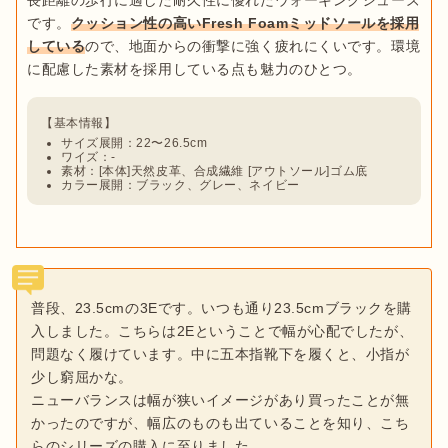
長距離の歩行に適した耐久性に優れたウォーキングシューズ
です。
クッション性の高いFresh Foamミッドソールを採用
している
ので、地面からの衝撃に強く疲れにくいです。環境
サイズ展開：22〜26.5cm
ワイズ：-
素材：[本体]天然皮革、合成繊維 [アウトソール]ゴム底
カラー展開：ブラック、グレー、ネイビー
普段、23.5cmの3Eです。いつも通り23.5cmブラックを購
入しました。こちらは2Eということで幅が心配でしたが、
問題なく履けています。中に五本指靴下を履くと、小指が
少し窮屈かな。
ニューバランスは幅が狭いイメージがあり買ったことが無
かったのですが、幅広のものも出ていることを知り、こち
らのシリーズの購入に至りました。