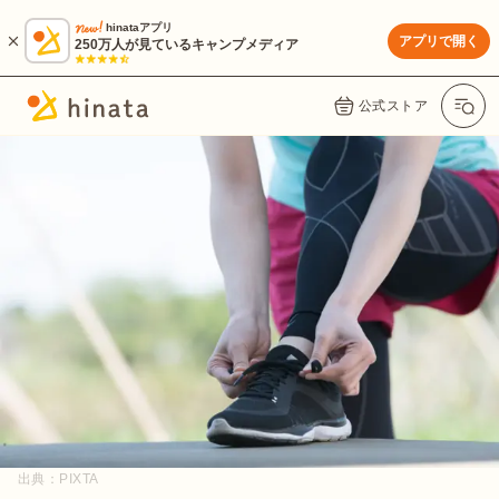
hinataアプリ
アプリで開く
250万人が見ているキャンプメディア
公式ストア
出典：
PIXTA