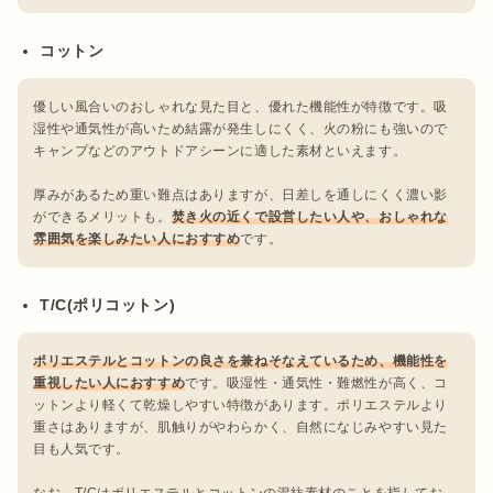
コットン
優しい風合いのおしゃれな見た目と、優れた機能性が特徴です。吸
湿性や通気性が高いため結露が発生しにくく、火の粉にも強いので
キャンプなどのアウトドアシーンに適した素材といえます。

厚みがあるため重い難点はありますが、日差しを通しにくく濃い影
ができるメリットも。
焚き火の近くで設営したい人や、おしゃれな
雰囲気を楽しみたい人におすすめ
です。
T/C(ポリコットン)
ポリエステルとコットンの良さを兼ねそなえているため、機能性を
重視したい人におすすめ
です。吸湿性・通気性・難燃性が高く、コ
ットンより軽くて乾燥しやすい特徴があります。ポリエステルより
重さはありますが、肌触りがやわらかく、自然になじみやすい見た
目も人気です。

なお、T/Cはポリエステルとコットンの混紡素材のことを指してお