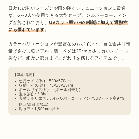
日差しの強いシーズンや雨の降るシチュエーションに最適
な、6～8人で使用できる大型タープ。シルバーコーティン
グが施されており、
UVカット率97%の機能に加えて遮熱性
にも優れています
。

カラーバリエーションが豊富なのもポイント。自在金具は軽
量でさびに強いアルミ製、ペグは25cmと少し長いスチール
使用サイズ(約)：530×570cm
収納サイズ(約)：75×15×15cm
ポールサイズ(約)：-(ポール別売り)
重さ(約)：2.8kg
素材：ポリエステル(シルバーコーティング/UVカット率97%
以上/高耐水加工)
耐水圧：1,500mm以上