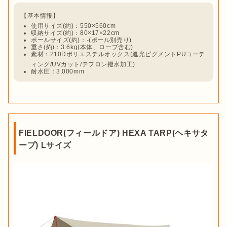
使用サイズ(約)：550×560cm
収納サイズ(約)：80×17×22cm
ポールサイズ(約)：-(ポール別売り)
重さ(約)：3.6kg(本体、ロープ含む)
素材：210Dポリエステルオックス(遮光ピグメントPUコーテ
ィング/UVカット/テフロン撥水加工)
耐水圧：3,000mm
FIELDOOR(フィールドア) HEXA TARP(ヘキサタ
ープ) Lサイズ