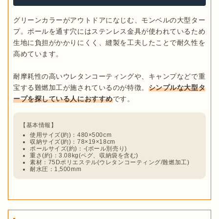
グリーンカラーがアウトドアになじむ、モンベルの大型ター
プ。ポールを通す穴にはステンレス金具が使われているため
生地に負担がかかりにくく、縫製を工夫したことで耐久性を
高めています。

耐摩耗性の高いウレタンコーティングや、キャンプなどで重
宝する難燃加工が施されているのが特徴。
シンプルな大型タ
ープを探している人におすすめ
使用サイズ(約)：480×500cm
収納サイズ(約)：78×19×18cm
ポールサイズ(約)：-(ポール別売り)
重さ(約)：3.08kg(ペグ、収納袋を含む)
素材：75Dポリエステル(ウレタンコーティング/難燃加工)
耐水圧：1,500mm