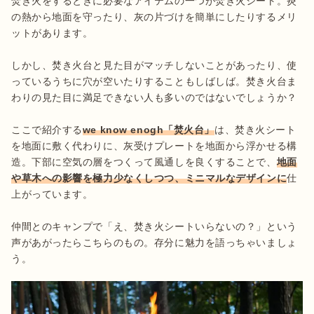
焚き火をするときに必要なアイテムの一つが焚き火シート。炎
の熱から地面を守ったり、灰の片づけを簡単にしたりするメリ
ットがあります。

しかし、焚き火台と見た目がマッチしないことがあったり、使
っているうちに穴が空いたりすることもしばしば。焚き火台ま
わりの見た目に満足できない人も多いのではないでしょうか？

ここで紹介する
we know enogh「焚火台」
は、焚き火シート
を地面に敷く代わりに、灰受けプレートを地面から浮かせる構
造。下部に空気の層をつくって風通しを良くすることで、
地面
や草木への影響を極力少なくしつつ、ミニマルなデザインに
仕
上がっています。

仲間とのキャンプで「え、焚き火シートいらないの？」という
声があがったらこちらのもの。存分に魅力を語っちゃいましょ
う。