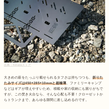
出典：
hinataストア
大きめの薪をたっぷり載せられるタフさは持ちつつも、
折りた
たみサイズは450×285×10mmと超極薄
。ファミリーキャンプ
などはギアが増えやすいため、積載や家の収納にも困りがちで
すが、この焚き火台なら、そんな心配も不要！クローゼットか
らトランクまで、あらゆる隙間に差し込めるのです。
