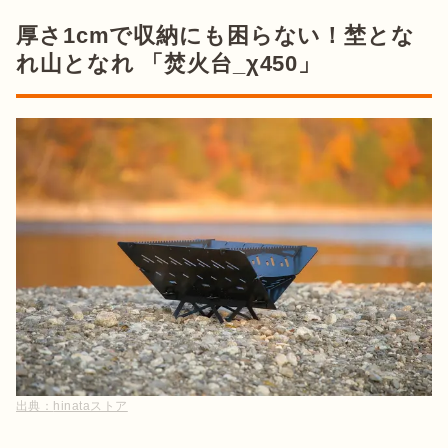
厚さ1cmで収納にも困らない！埜とな
れ山となれ 「焚火台_χ450」
出典：
hinataストア