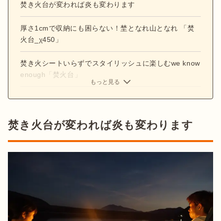
焚き火台が変われば炎も変わります
厚さ1cmで収納にも困らない！埜となれ山となれ 「焚
火台_χ450」
焚き火シートいらずでスタイリッシュに楽しむwe know
enough「焚火台」
もっと見る
焚き火台が変われば炎も変わります