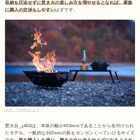
収納を圧迫せずに焚き火の楽しみ方を増やせるとなれば、家族
に購入の交渉もしやすい
はずです。
出典：
hinataストア
焚火台_χ450は、本体の幅が450mmであることから名付けられ
たモデル。一般的な360mmの薪をガンガンくべていけるサイズ