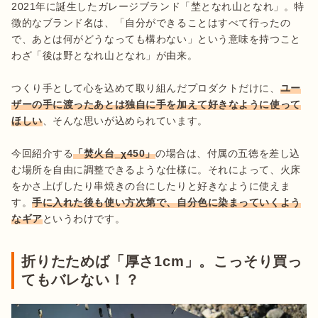
2021年に誕生したガレージブランド「埜となれ山となれ」。特
徴的なブランド名は、「自分ができることはすべて行ったの
で、あとは何がどうなっても構わない」という意味を持つこと
わざ「後は野となれ山となれ」が由来。

つくり手として心を込めて取り組んだプロダクトだけに、
ユー
ザーの手に渡ったあとは独自に手を加えて好きなように使って
ほしい
、そんな思いが込められています。

今回紹介する
「焚火台_χ450」
の場合は、付属の五徳を差し込
む場所を自由に調整できるような仕様に。それによって、火床
をかさ上げしたり串焼きの台にしたりと好きなように使えま
す。
手に入れた後も使い方次第で、自分色に染まっていくよう
なギア
というわけです。
折りたためば「厚さ1cm」。こっそり買っ
てもバレない！？