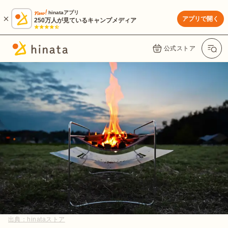
hinataアプリ
アプリで開く
250万人が見ているキャンプメディア
公式ストア
出典：
hinataストア