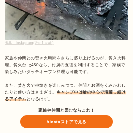
出典：
Instagram(＠rs1.craft)
家族や仲間との焚き火時間をさらに盛り上げるのが、焚き火料
理。焚火台_χ450なら、付属の五徳を利用することで、家族で
楽しみたいダッチオーブン料理も可能です。

また、焚き火で串焼きを楽しみつつ、仲間とお酒をくみかわし
たりと使い方はさまざま。
キャンプ中は輪の中心で活躍し続け
るアイテム
となるはず。
家族や仲間と囲むならこれ！
hinataストアで見る