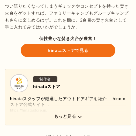
つい語りたくなってしまうギミックやコンセプトを持った焚き
火台をゲットすれば、ファミリーキャンプもグループキャンプ
もさらに楽しめるはず。これを機に、2台目の焚き火台として
手に入れてみてはいかがでしょうか。
個性豊かな焚き火台が豊富！
hinataストアで見る
制作者
hinataストア
hinataスタッフが厳選したアウトドアギアを紹介！ hinata
ストア公式サイト→
https://hinatastore.jp/
hinataストア公式インスタグラムアカウント→
もっと見る
@hinatastore_official
新商品・再入荷情報などインスタグラムで配信中♩ぜひフ
ォローしてください！