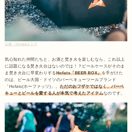
出典：
hinataストア
気心知れた仲間たちと、お酒と焚き火を楽しむなら、これ以上
に話題になる焚き火台はないのでは！？ビールケースがそのま
ま焚き火台に早変わりする
Hofats「BEER BOX」
を手がけた
のは、ビール大国・ドイツのバーベキューツールブランド
「Hofats(ホーファッツ)」。
ただのおフザケではなく、バーベ
キューとビールを愛する人が本気で考えたアイテム
なのです。