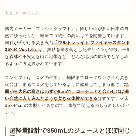
出典：
hinataストア
国内メーカー「ブッシュクラフト」。険しい山が多い日本の自
然にぴったりな、軽量で収納性の高いギアを開発しています。
同社が手がける焚き火台
「ウルトラライト ファイヤースタンド
35×44 Ver.1.0」
は、無駄を削ぎ落としたデザインが特徴。平坦
な森林や不安定な山岳地帯など、どんな地形の環境でも楽しめ
るように考え抜かれています。

コンセプトは「直火の代用」。極限までローダウンされた焚き
火台は、まるで直火をしているように錯覚してしまう低さ。
地
面から火床の高さはわずか8cmで、ローチェアと合わせれば深
い自然に入り込んだような焚き火体験ができる
はずです。火床
35×44cmの大型サイズなので、家族で使えるのもうれしいポイ
ント。
超軽量設計で350mLのジュースとほぼ同じ