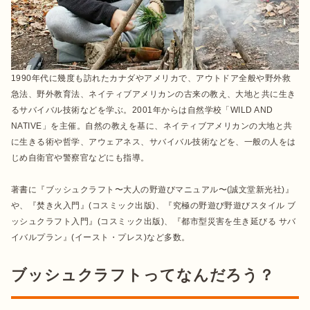
1990年代に幾度も訪れたカナダやアメリカで、アウトドア全般や野外救
急法、野外教育法、ネイティブアメリカンの古来の教え、大地と共に生き
るサバイバル技術などを学ぶ。2001年からは自然学校「
WILD AND 
NATIVE
」を主催。自然の教えを基に、ネイティブアメリカンの大地と共
に生きる術や哲学、アウェアネス、サバイバル技術などを、一般の人をは
じめ自衛官や警察官などにも指導。

著書に『ブッシュクラフト〜大人の野遊びマニュアル〜(誠文堂新光社)』
や、『焚き火入門』(コスミック出版)、『究極の野遊び野遊びスタイル ブ
ッシュクラフト入門』(コスミック出版)、『都市型災害を生き延びる サバ
イバルプラン』(イースト・プレス)など多数。
ブッシュクラフトってなんだろう？