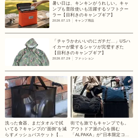
暑い日は、キンキンがうれしい。キャ
ンプも普段使いも活躍するソフトクー
ラー【目利きのキャンプギア】
2026.07.15
キャンプ用品
「チャラかわいいのにガチだ…」USハ
イカーが愛するシャツが完璧すぎた
【目利きのキャンプギア】
2026.07.29
ファッション
洗った食器、まだタオルで拭
街でも旅でもキャンプでも。
いてる？キャンプの“面倒”を減
アウトドア派の心を掴む
らすメッシュバスケット【目
「ALPAKA」が“日本限定コレ