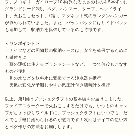
フ、ノコギリ、ガイロープ10本(異なる長さのものを5本ずつ)、
グランドシード2枚、ペグ、ハンマー、タープ、ヘッドライ
ト、火おこしセット、時計、マグネット式のランタンハンガー
が収められていました。また、バックパックにはサイドバッグ
も追加して、収納力を拡張しているのも特徴です。

＜ワンポイント＞
・ナイフなどの刃物類の収納ケースは、安全を確保するために
も鍵付きに

・薪の運搬に使えるグランドシートなど、一つで何役もこなす
ものが便利

・川の水などを飲料水に変換できる浄水器を携行

・天気の変化が予測しやすい気圧計付き腕時計を携行

以上、第1回はブッシュクラフトの基本編をお届けしました。
ファイアスターターで火おこしするだけでも、いつものキャン
プがちょっぴりワイルドに。ブッシュクラフトはいつでも、だ
れでも手軽に始められるのが魅力です！次回はナイフの使い方
とペグ作りの方法をお届けします。