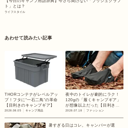
【今日のキャンプ用語辞典】今さら聞けない「ブッシュクラフ
ト」とは？
ライフスタイル
あわせて読みたい記事
THORコンテナがレベルアッ
夜中のトイレが劇的にラク！
プ！フタに“一石二鳥”の革命
120gの「履くキャンプギア」
【目利きのキャンプギア】
が想像以上だった【目利きの
キャンプギア】
2026.08.05
キャンプ用品
2026.07.18
ファッション
暑すぎる日はコレ。キャンパーが選