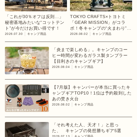
「これが30％オフは反則…」
TOKYO CRAFTS×トヨトミ
秘密基地みたいな“コットテン
「GEAR MISSION」がコラ
ト”が今だけお買い得です！
ボ！冬キャンプの“火まわり”を
担う限定K3クッキングストー
2026.07.30
キャンプ用品
2026.08.02
キャンプ用品
ブが登場
「炎まで楽しめる」。キャンプのコー
ヒー時間が変わるガラス製タンブラー
【目利きのキャンプギア】
2026.08.04
キャンプ用品
【7月版】キャンパーが本当に買ったキ
ャンプギアTOP10！1位は予約殺到した
あの焚き火台
2026.08.02
キャンプ用品
「それ考えた人、天才！」と思っ
た、 キャンプの発想勝ちギア5選
2026.07.13
キャンプ用品