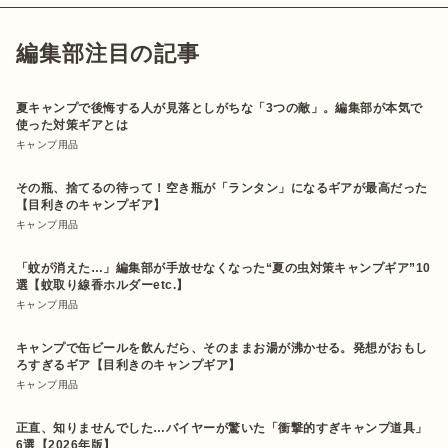
編集部注目の記事
夏キャンプで後悔する人が見落としがちな「3つの敵」。編集部が本気で
使った対策ギアとは
キャンプ用品
その瓶、捨てるの待って！空き瓶が「ランタン」になるギアが最高だった
【目利きのキャンプギア】
キャンプ用品
「蚊が消えた…」編集部が手放せなくなった“夏の虫対策キャンプギア”10
選【蚊取り線香ホルダーetc.】
キャンプ用品
キャンプで缶ビールを飲んだら、そのままお湯が沸かせる。発想がおもし
ろすぎるギア【目利きのキャンプギア】
キャンプ用品
正直、知りませんでした…バイヤーが驚いた「衝撃的すぎキャンプ道具」
6選【2026年版】