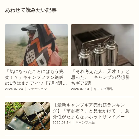
あわせて読みたい記事
「気になったころにはもう完
「それ考えた人、天才！」と
売！？」キャンプファン絶叫
思った、 キャンプの発想勝
の1位はまたアイツ【7月4週ラ
ちギア5選
ンキング】
2026.07.24
ファッション
2026.07.13
キャンプ用品
【最新キャンプギア売れ筋ランキン
グ】「革財布？」と見せかけて…。意
外性がたまらないホットサンドメーカ
ーが1位【8月2週目】
2026.08.14
キャンプ用品