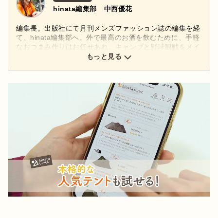
hinata編集部 中西優花
編集長。出版社にて月刊メンズファッション誌の編集を経
て、hinata編集部へ。外で最高のお酒を飲むために、手軽
なおつまみ作りはお任せあれ。キャンプと野球観戦をメイ
ンに、好きなものは広く深く。アウトドア以外にファッシ
もっと見る
ョン、料理、美容など多ジャンルに興味あり。
Instagram：
@yukantoi