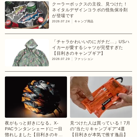
クーラーボックスの主役、見つけた！
ネイタルデザインコラボの怪魚保冷剤
が登場です
2026.07.24
キャンプ用品
「チャラかわいいのにガチだ…」USハ
イカーが愛するシャツが完璧すぎた
【目利きのキャンプギア】
2026.07.29
ファッション
夜がもっと好きになる。X-
見つけた人は買っている！7月
PACランタンシェードに一目
の“当たりキャンプギア”4選
惚れしました【目利きのキャ
【目利きが本気で推す逸品】