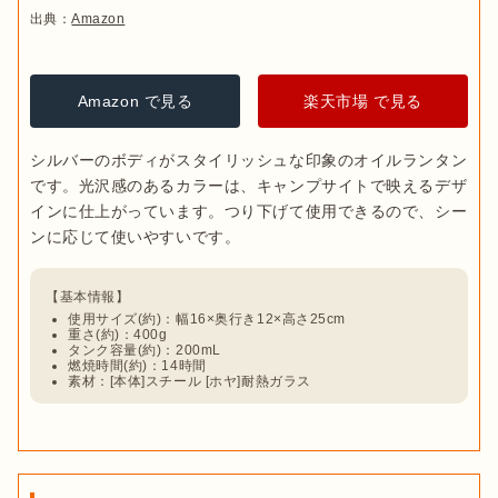
出典：
Amazon
Amazon で見る
楽天市場 で見る
シルバーのボディがスタイリッシュな印象のオイルランタン
出典：
PIXTA
です。光沢感のあるカラーは、キャンプサイトで映えるデザ
インに仕上がっています。つり下げて使用できるので、シー
加圧式ランタンは
タンク内に圧力をかけて明かりをともすタイ
プのこと
で、ほかのランタンより明るい点が魅力です。

仕組みとしては、ガス状になった燃料が燃え、マントルと呼ば
使用サイズ(約)：幅16×奥行き12×高さ25cm
れる発光体にぶつかることでまぶしく光るようになっていま
重さ(約)：400g
タンク容量(約)：200mL
す。ポンピングや噴出調整、点火など必要な工程が多いもの
燃焼時間(約)：14時間
素材：[本体]スチール [ホヤ]耐熱ガラス
の、本格的なランタンを使いたい人やアナログ感が好きな人に
はたまらないでしょう。
ハリケーンラ
テーブルラン
加圧式ランタ
ンタン
プ
ン