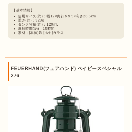
容量は100〜500mL以上とさまざまですが、使用シーンに合わ
せて選ぶことが重要です。

使用サイズ(約)：幅12×奥行き9.5×高さ26.5cm
重さ(約)：328g
1泊であれば300mL程度
、連泊キャンプで燃料の継ぎ足しの手
タンク容量(約)：120mL
燃焼時間(約)：10時間
間を減らしたい場合は500mL以上のランタンを選びましょう。
素材：[本体]鉄 [ホヤ]ガラス
大きな芯を使ったり強い炎で照らし続けたりすると、燃料の減
りが早くなる点には注意が必要です。

FEUERHAND(フュアハンド) ベイビースペシャル
276