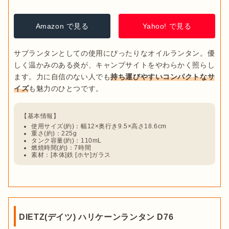
ハリケーンランタン
Amazon で見る
Yahoo! で見る
サブランタンとしての使用にぴったりなオイルランタン。優
しく温かみのある炎が、キャンプサイトをやわらかく照らし
ます。力に自信のない人でも
持ち運びやすいコンパクトなサ
イズ
使用サイズ(約)：幅12×奥行き9.5×高さ18.6cm
重さ(約)：225g
タンク容量(約)：110mL
燃焼時間(約)：7時間
素材：[本体]鉄 [ホヤ]ガラス
出典：
Amazon
DIETZ(デイツ) ハリケーンランタン D76
Amazon で見る
楽天市場 で見る