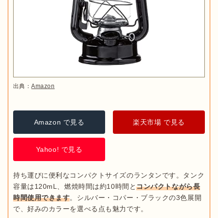
出典：
Amazon
出典：
Amazon
Amazon で見る
楽天市場 で見る
燃焼時間
容量
Yahoo! で見る
約20時間
350mL
持ち運びに便利なコンパクトサイズのランタンです。タンク
容量は120mL、燃焼時間は約10時間と
コンパクトながら長
約25時間
500mL
時間使用できます
。シルバー・コパー・ブラックの3色展開
オイルランタンの連続燃焼時間はタンクの容量で決まります。