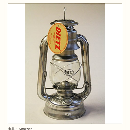
Yahoo! で見る
虫よけ効果のあるハーブエキスが入っているパラフィンオイ
ルです。サイト全体を明るくともしつつ虫よけができるの
で、虫の多い季節に活躍します。
ハーブの爽やかな香りが楽
しめる
容量(約)：1L
性状：パラフィン系炭化水素
引火点：90℃
出典：
Amazon
ハリケーンランタンとは、名前の通り
悪天候時も使用できるラ
ンタン
のことを指します。

灯油
炎はガラス部分のホヤで守られているため、防風性が高いこと
が魅力です。テーブルに置くことはもちろん、持ち手があるた
めランタンハンガーにつるして使用することもできます。
出典：
Amazon