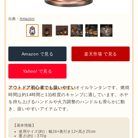
出典：
Amazon
出典：
PIXTA
Amazon で見る
楽天市場 で見る
Yahoo! で見る
・テーブルランプでよく使用されるタイプ

棒芯
・やわらかい光を放つ
アウトドア初心者でも扱いやすい
オイルランタンです。燃焼
・オイルランタンで一番使用されるタイプ

時間は約14時間と1泊程度のキャンプに適しています。ホヤ
・2分芯(6mm)から11分芯(33mm)まで幅広い
平芯
を持ち上げるハンドルや火力調整のハンドルも滑らかに動
サイズがある
・ヴィンテージランプで目にするタイプ

巻き芯
・平芯を巻いて筒のような形状にしたもの
使用サイズ(約)：幅16×奥行き12×高さ25cm
重さ(約)：370g