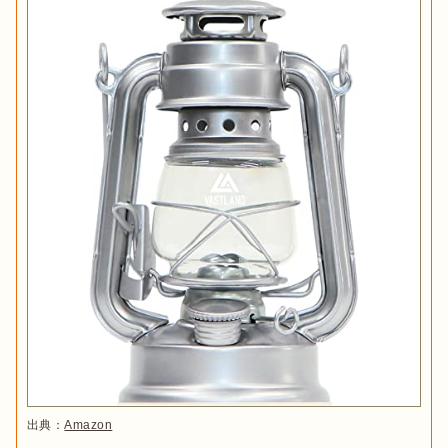
楽天市場 で見る
Yahoo! で見る
燃焼時に嫌な臭いがしにくいパラフィンオイルです。揮発性
が低く、
万が一こぼしてしまっても引火する可能性が低いの
出典：
楽天
で
安心して使えます。また煤も出にくいので、使用後のオイ
ランタンを選ぶ際にチェックしたいポイントのひとつが、明る
さです。
ランタンの明るさは
、
ルーメンという単位で表され
、
数値が大きければ大きいほど明るいことがわかります。

容量(約)：1L
性状：パラフィン系炭化水素
メインランタンとして使う場合は1,000ルーメン以上、サブラ
引火点：95℃
ンタンとして使う場合は200〜500ルーメン、テーブルランタン
形状から選ぶ：ハリケーンランタン・テー
スター パラフィンオイル 虫よけ
ブルランプ・加圧式ランタン
オイルランタンの形状は主にハリケーンランタン・テーブルラ
ンプ・加圧式ランタンの3種類です。それぞれ異なる魅力を持
出典：
Amazon
っているので、特徴をチェックしてみましょう。