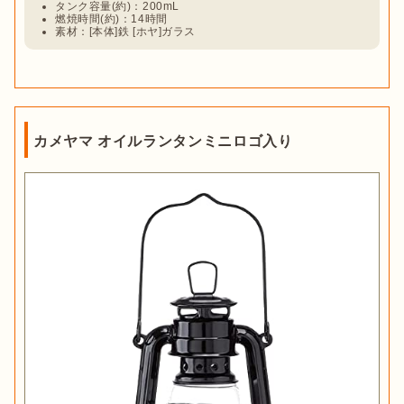
タンク容量(約)：200mL
芯には棒芯・平芯・巻き芯の3種類があり、その中でも主流な
燃焼時間(約)：14時間
のが平芯と呼ばれるタイプです。平芯はサイズ展開が豊富なう
素材：[本体]鉄 [ホヤ]ガラス
え、十分な明るさを放てることが特徴です。

芯幅は広いほど炎が大きくなりランプも明るくなりますが、劇
的に変化するほどではありません。おすすめは
流通量が多く替
え芯を入手しやすい7分芯(21mm)
です。
カメヤマ オイルランタンミニロゴ入り
サイズ・タンク容量から選ぶ：炎の大きさ
＆連続燃焼時間をチェック