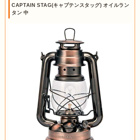
CAPTAIN STAG(キャプテンスタッグ) オイルラン
◯
×
△
耐風性
タン 中
△
×
◯
光量
◯
◯
×
重さ
△
◯
×
価格
◯
◯
×
扱いやすさ
芯の種類から選ぶ：棒芯・平芯・巻き芯の
3種類