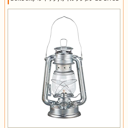
ンテナンスが必要です。揮発性が高く火がつきやすいため、持
ち運び時はポリ容器に入れる必要があります。そのため、ラン
タンを頻繁に使用し、手入れも苦にならないベテランキャンパ
ーにおすすめです。
出典：
楽天
キャンプ用品
安全なオイルランタンの燃料おすすめ11
室内での雰囲気づくりにうってつけ
なのがテーブルランプで
選！特徴や選び方も解説
す。

テーブルランプは、ガラスや真鍮を使ったムーディーなものが
多く、土台がしっかりしていて安定感のあるつくりになってい
ます。メインランタンとして使用することは難しいですが、手
元を優しく照らしてくれることが魅力です。
加圧式ランタン