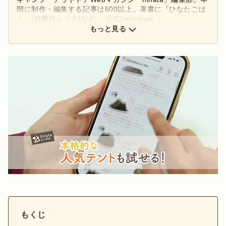
間に制作・編集する記事は600以上。著書に『ひなたごは
ん』(扶桑社ムック)など。 公式Instagram：
もっと見る
@hinata_outdoor
公式X：
@hinata_outdoor
もくじ