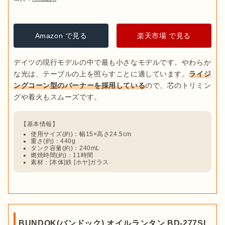
キャンプ用品
ハリケーンランタンおすすめ13選！特
徴・使い方・注意点も詳しく解説
Amazon で見る
楽天市場 で見る
テーブルランプ
デイツの現行モデルの中で最も小さなモデルです。やわらか
な光は、テーブルの上を照らすことに適しています。
ライジ
ングコーン型のバーナーを採用している
ので、芯のトリミン
出典：
PIXTA
使用サイズ(約)：幅15×高さ24.5cm
灯油は石油ストーブにも使われる燃料で、
ガソリンスタンドで
重さ(約)：440g
タンク容量(約)：240mL
購入できるため手に入りやすい
といえます。また、1Lあたり約
燃焼時間(約)：11時間
素材：[本体]鉄 [ホヤ]ガラス
120円程度(2024年5月現在)と安価な点も魅力のひとつです。パ
ラフィンオイルの約10分の1の価格のため、ランニングコスト
を抑えられます。

デメリットとしては、灯油特有の臭いと燃焼時に発生する煤な
どが挙げられます。ホヤに煤が付着しやすいため、こまめなメ
BUNDOK(バンドック) オイルランタン BD-277SL