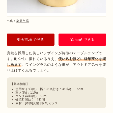
出典：
楽天市場
楽天市場 で見る
Yahoo! で見る
真鍮を採用した美しいデザインが特徴のテーブルランプで
す。耐久性に優れているうえ、
使い込むほどに経年変化を楽
しめます
。ワイングラスのような形が、アウトドア気分を盛
使用サイズ(約)：幅‎7.3×奥行き7.3×高さ11.5cm
重さ(約)：‎110g
タンク容量(約)：50mL
燃焼時間(約)：4時間
素材：[本体]真鍮 [ホヤ]ガラス