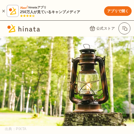
hinataアプリ
アプリで開く
250万人が見ているキャンプメディア
公式ストア
出典：
PIXTA