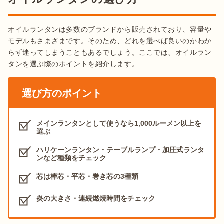
出典：
楽天
パラフィンオイルとは、石油を蒸留して取り出される燃料の一
オイルランタンは多数のブランドから販売されており、容量や
種で、
ロウソクが溶けて液状化したものを指します
。揮発性が
モデルもさまざまです。そのため、どれを選べば良いのかわか
低く引火点が高いため、うっかりこぼして火が引火するような
らず迷ってしまうこともあるでしょう。ここでは、オイルラン
事故が起こりにくい点も魅力のひとつです。臭いや煤もほとん
タンを選ぶ際のポイントを紹介します。
ど出ないのでお手入れもしやすく、容器を選ばずペットボトル
に入れて持ち運べます。

選び方のポイント
デメリットとしては、灯油と比べると高価な点が挙げられま
す。灯油に対して10倍程度の金額で販売しており、ランニング
メインランタンとして使うなら1,000ルーメン以上を
選ぶ
コストが高いです。ただしオイルランタンは大量に燃料を消費
するアイテムではないので、過度に気にする必要はないでしょ
ハリケーンランタン・テーブルランプ・加圧式ランタ
う。
ンなど種類をチェック
芯は棒芯・平芯・巻き芯の3種類
STAR(スター) パラフィンオイル
炎の大きさ・連続燃焼時間をチェック