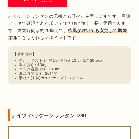
ハリケーンランタンの元祖とも呼べる定番モデルです。亜鉛
メッキで処理されたボディはさびに強く、長く愛用できま
す。燃焼時間は約20時間で、
強風が吹いても安定して燃焼
する
使用サイズ(約)：幅15×奥行き13.5×高さ26.5cm
重さ(約)：530g
タンク容量(約)：340mL
燃焼時間(約)：20時間
素材：[本体]ガルバナイズドスチール
デイツ ハリケーンランタン D80