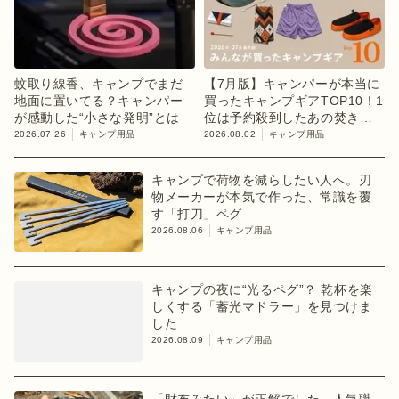
蚊取り線香、キャンプでまだ
【7月版】キャンパーが本当に
地面に置いてる？キャンパー
買ったキャンプギアTOP10！1
が感動した“小さな発明”とは
位は予約殺到したあの焚き火
台
2026.07.26
キャンプ用品
2026.08.02
キャンプ用品
キャンプで荷物を減らしたい人へ。刃
物メーカーが本気で作った、常識を覆
す「打刀」ペグ
2026.08.06
キャンプ用品
キャンプの夜に“光るペグ”？ 乾杯を楽
しくする「蓄光マドラー」を見つけま
した
2026.08.09
キャンプ用品