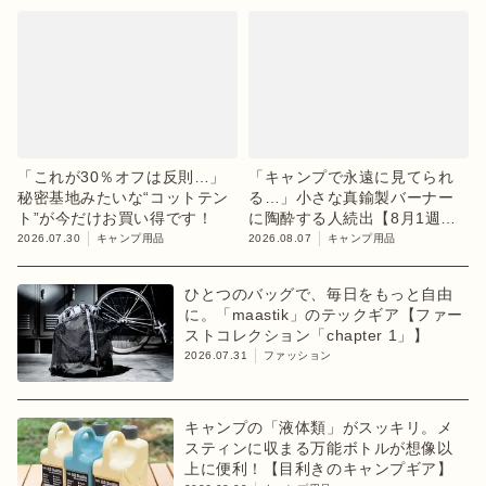
「これが30％オフは反則…」
「キャンプで永遠に見てられ
秘密基地みたいな“コットテン
る…」小さな真鍮製バーナー
ト”が今だけお買い得です！
に陶酔する人続出【8月1週ラ
ンキング】
2026.07.30
キャンプ用品
2026.08.07
キャンプ用品
ひとつのバッグで、毎日をもっと自由
に。「maastik」のテックギア【ファー
ストコレクション「chapter 1」】
2026.07.31
ファッション
キャンプの「液体類」がスッキリ。メ
スティンに収まる万能ボトルが想像以
上に便利！【目利きのキャンプギア】