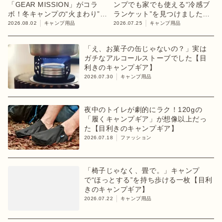
「GEAR MISSION」がコラ
ンプでも家でも使える“冷感ブ
ボ！冬キャンプの“火まわり”を
ランケット”を見つけました
担う限定K3クッキングストー
【目利きのキャンプギア】
2026.08.02
キャンプ用品
2026.07.25
キャンプ用品
ブが登場
「え、お菓子の缶じゃないの？」実は
ガチなアルコールストーブでした【目
利きのキャンプギア】
2026.07.30
キャンプ用品
夜中のトイレが劇的にラク！120gの
「履くキャンプギア」が想像以上だっ
た【目利きのキャンプギア】
2026.07.18
ファッション
「椅子じゃなく、畳で。」キャンプ
で“ほっとする”を持ち歩ける一枚【目利
きのキャンプギア】
2026.07.22
キャンプ用品