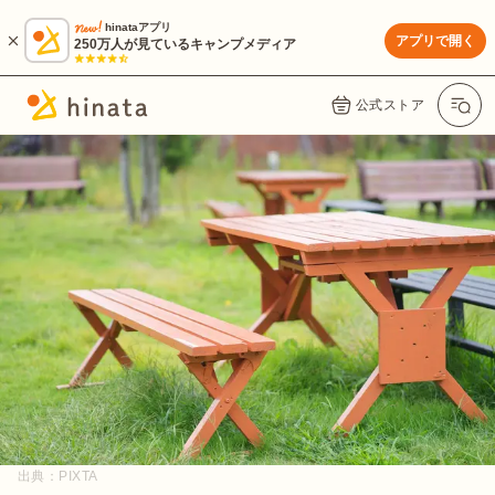
hinataアプリ
アプリで開く
250万人が見ているキャンプメディア
公式ストア
出典：
PIXTA