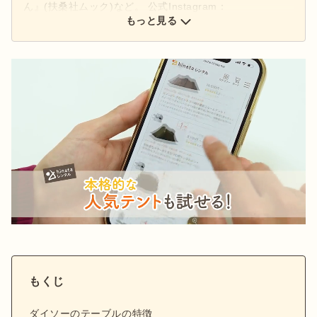
ん』(扶桑社ムック)など。 公式Instagram：
もっと見る
@hinata_outdoor
公式X：
@hinata_outdoor
もくじ
ダイソーのテーブルの特徴