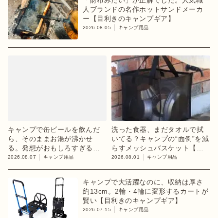
「財布みたい」が正解でした。人気職
人ブランドの名作ホットサンドメーカ
ー【目利きのキャンプギア】
2026.08.05
キャンプ用品
キャンプで缶ビールを飲んだ
洗った食器、まだタオルで拭
ら、そのままお湯が沸かせ
いてる？キャンプの“面倒”を減
る。発想がおもしろすぎるギ
らすメッシュバスケット【目
ア【目利きのキャンプギア】
利きのキャンプギア】
2026.08.07
キャンプ用品
2026.08.01
キャンプ用品
キャンプで大活躍なのに、収納は厚さ
約13cm。2輪・4輪に変形するカートが
賢い【目利きのキャンプギア】
2026.07.15
キャンプ用品