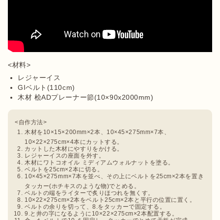
レジャーイス
GIベルト(110cm)
木材 桧ADプレーナー節(10×90x2000mm)
木材を10×15×200mm×2本、10×45×275mm×7本、
10×22×275cm×4本にカットする。
カットした木材にやすりをかける。
レジャーイスの座面を外す。
木材にワトコオイル ミディアムウォルナットを塗る。
ベルトを25cm×2本に切る。
10×45×275mm×7本を並べ、その上にベルトを25cm×2本を置き
タッカー(ホチキスのような物)でとめる。
ベルトの端をライターで炙りほつれを無くす。
10×22×275cm×2本をベルト25cm×2本と平行の位置に置く。
ベルトの余りを切って、8.をタッカーで固定する。
9.と井の字になるように10×22×275cm×2本配置する。