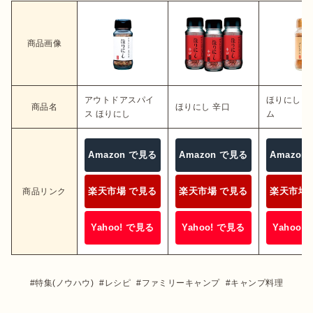
商品画像
アウトドアスパイ
ほりにし 
商品名
ほりにし 辛口
ス ほりにし
ム
Amazon で見る
Amazon で見る
Amazon
楽天市場 で見る
楽天市場 で見る
楽天市場 
商品リンク
Yahoo! で見る
Yahoo! で見る
Yahoo!
特集(ノウハウ)
レシピ
ファミリーキャンプ
キャンプ料理