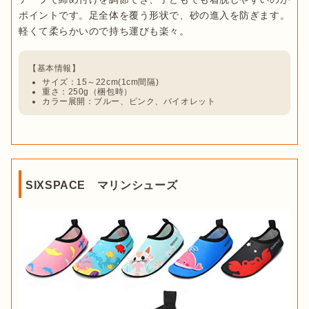
ただし、スニーカータイプはソールが薄めなので、岩場やゴツ
ポイントです。足全体を覆う形状で、砂の進入を防ぎます。
ゴツした地面で遊ぶ場合は、痛みや疲れを感じてしまいます。
ソールが分厚い「サンダルタイプ」
出典：
Amazon
サイズ：15～22cm(1cm間隔)
マリンシューズは、
水はけが良く乾きやすい素材でつくられて
重さ：250g（梱包時）
カラー展開：ブルー、ピンク、バイオレット
いるもの
を選びましょう。メッシュ地やシューズごとぎゅっと
絞れるものがおすすめです。

マリンシューズがすぐに乾けば、
陸でも快適に履き続けられま
す
。水中でも陸地でも動きやすいよう、水はけの良さもチェッ
クポイントのひとつです。
SIXSPACE マリンシューズ
マリンシューズを履いて遊ぶ場所
出典：
Amazon
サンダルタイプは、
ソールが分厚く岩場でも歩きやすいのが特