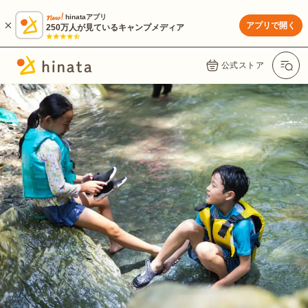
hinataアプリ
アプリで開く
250万人が見ているキャンプメディア
公式ストア