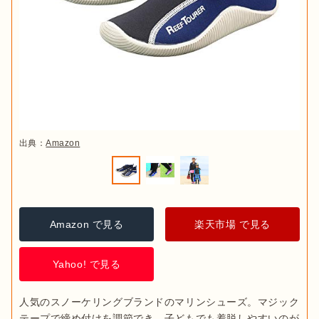
含み重量が増えます。子どもが重たいシューズを履いて、岩場
などを歩くのは危険です。軽量のシューズであれば足の負担に
もならず、履いたまま泳いでも邪魔になりません。

また、柔らかいマリンシューズは履き心地も良く、
持ち運びの
負担も軽減
できます。折りたためるくらい柔らかいシューズで
あれば、カバンの中にも収納できるでしょう。
出典：
Amazon
速乾性
Amazon で見る
楽天市場 で見る
出典：
Amazon
Yahoo! で見る
スニーカータイプは、
陸で履いているような感覚で水中でも遊
べるのが特徴
です。靴ひもやテープで足を固定できるため、
他
人気のスノーケリングブランドのマリンシューズ。マジック
のタイプよりもフィットしやすく
、安全性も高いと言えます。
テープで締め付けを調節でき、子どもでも着脱しやすいのが