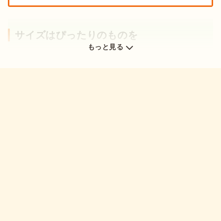
サイズはぴったりのものを
もっと見る
マリンシューズを選ぶ際には、足にぴったりとフィットする
「ジャストサイズ」のものを選びましょう
。ついワンサイズ上
のものを選んでしまいがちな子どもの靴。しかし、水中では水
の抵抗が生じて靴が脱げやすくなります。しっかりと子どもの
足を包み込み、水中や砂場でも脱げないサイズを選ぶようにし
ましょう。
ソールの厚さ・滑りにくさ