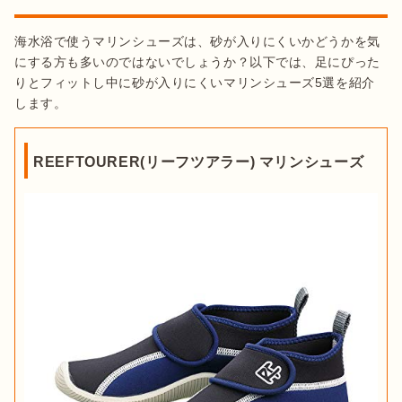
海水浴で使うマリンシューズは、砂が入りにくいかどうかを気
にする方も多いのではないでしょうか？以下では、足にぴった
りとフィットし中に砂が入りにくいマリンシューズ5選を紹介
します。
REEFTOURER(リーフツアラー) マリンシューズ
出典：
Amazon
スリッポンタイプは、
脱ぎ履きがしやすく他のタイプよりも軽
量なのが特徴
です。靴ひもやテープもないため、スムーズに着
脱できます。しかし、
サイズが合っていないと水中では脱げや
すくなる
ため、足にぴったり合うサイズを選びましょう。
出典：
Amazon
足にフィットしやすい「スニーカータイ
プ」
マリンシューズは、
可能な限り軽量なものを選ぶのがおすす
め
。マリンシューズを履いて水中に入ると、シューズが水分を