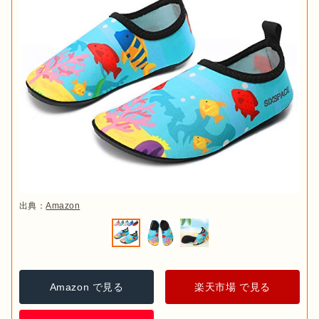
徴
です。また、普段履きと併用できるデザインのサンダルも多
数あります。しかし、サンダルタイプは
つま先やかかとが覆わ
れていないもの
も多く、露出している部分がケガをしないよう
に注意が必要です。
出典：
PIXTA
マリンシューズを選ぶ時には、
どこで遊ぶかもポイント
になり
ます。たとえば、アクティブに水中を動き回りたい場合は、足
にフィットして、脱げにくいものがベスト。水中より陸で使う
出典：
Amazon
ほうが多いという場合は、速乾性に優れ、地面を歩く際に足が
痛くならないよう、ソールの厚いものを選ぶとよいでしょう。

砂場で使う場合は、中に砂が入りにくいよう、荒いメッシュ地
のものは避けた方が良いでしょう。くるぶしまで覆うハイカッ
Amazon で見る
楽天市場 で見る
トタイプならさらに砂の侵入を防げます。このように、
遊ぶ場
所によって選ぶマリンシューズが異なってきます
。利用シーン