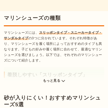
出典：
Amazon
マリンシューズの種類
マリンシューズを選ぶ際には、必ず
裏面のソールをチェックし
ましょう
。厚み、形状がどのようになっているかを確認し、滑
マリンシューズには、
スリッポンタイプ・スニーカータイプ・
りやすい岩場でも踏ん張れそうな加工がされていることが重要
サンダルタイプ
の3つに分かれています。それぞれ特徴があ
です。

り、マリンシューズを履く場所によっておすすめのタイプも異
なります。子どもの好みや履く場所に合わせて、最適なマリン
凹凸の付いているソールや5本指タイプのものは、
濡れた岩場
シューズを選びましょう。以下では、それぞれのマリンシュー
でも滑りにくい
とされています。また、厚みのあるソールであ
ズについて紹介します。
れば、
小石や貝殻を踏んで足をケガする危険
からも守れます。
特に足場が悪い海や川で遊ぶ場合は、ソールの厚みや滑りにく
着脱しやすい「スリッポンタイプ」
さも意識してマリンシューズを選びましょう。
もっと見る
軽さ・柔らかさ
砂が入りにくい！おすすめマリンシュ
ーズ5選