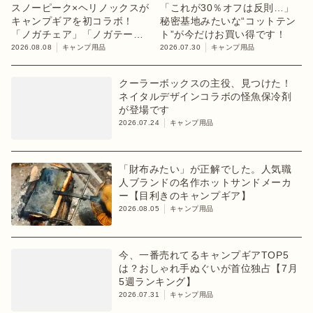
スノーピーク×ヘリノックスが
「これが30％オフは反則…」
キャンプギアを初コラボ！
秘密基地みたいな“コットテン
「ノガチェア」「ノガテーブ
ト”が今だけお買い得です！
ル」を8月13日に発売
2026.08.08
キャンプ用品
2026.07.30
キャンプ用品
クーラーボックスの主役、見つけた！
ネイタルデザインコラボの怪魚保冷剤
が登場です
2026.07.24
キャンプ用品
「財布みたい」が正解でした。人気職
人ブランドの名作ホットサンドメーカ
ー【目利きのキャンプギア】
2026.08.05
キャンプ用品
今、一番売れてるキャンプギアTOP5
は？おしゃれ手ぬぐいが首位独占【7月
5週ランキング】
2026.07.31
キャンプ用品