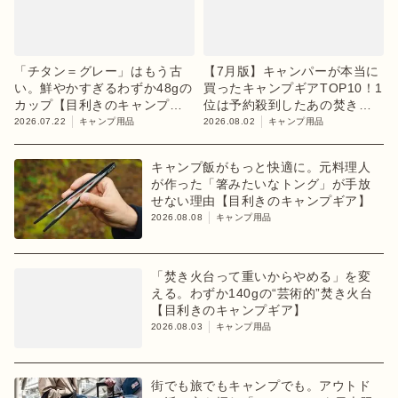
「チタン＝グレー」はもう古
【7月版】キャンパーが本当に
い。鮮やかすぎるわずか48gの
買ったキャンプギアTOP10！1
カップ【目利きのキャンプギ
位は予約殺到したあの焚き火
ア】
台
2026.07.22
キャンプ用品
2026.08.02
キャンプ用品
キャンプ飯がもっと快適に。元料理人
が作った「箸みたいなトング」が手放
せない理由【目利きのキャンプギア】
2026.08.08
キャンプ用品
「焚き火台って重いからやめる」を変
える。わずか140gの“芸術的”焚き火台
【目利きのキャンプギア】
2026.08.03
キャンプ用品
街でも旅でもキャンプでも。アウトド