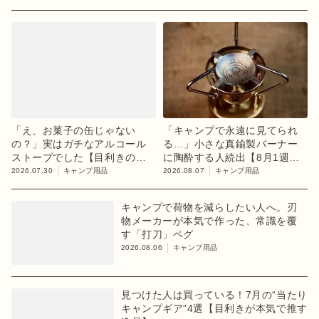
「え、お菓子の缶じゃない
「キャンプで永遠に見てられ
の？」実はガチなアルコール
る…」小さな真鍮製バーナー
ストーブでした【目利きのキ
に陶酔する人続出【8月1週ラ
ャンプギア】
ンキング】
2026.07.30
キャンプ用品
2026.08.07
キャンプ用品
キャンプで荷物を減らしたい人へ。刃
物メーカーが本気で作った、常識を覆
す「打刀」ペグ
2026.08.06
キャンプ用品
見つけた人は買っている！7月の“当たり
キャンプギア”4選【目利きが本気で推す