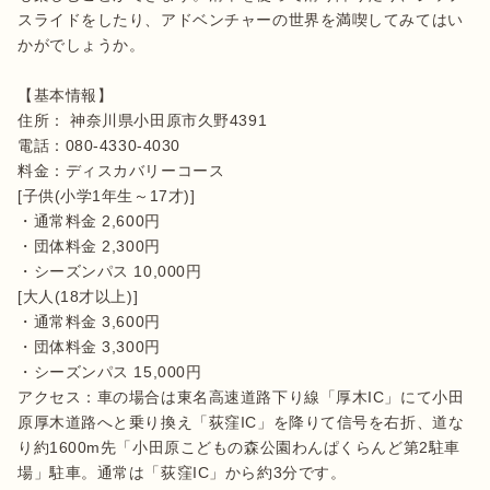
スライドをしたり、アドベンチャーの世界を満喫してみてはい
かがでしょうか。

【基本情報】

住所： 神奈川県小田原市久野4391 

電話：080-4330-4030

料金：ディスカバリーコース

[子供(小学1年生～17才)]

・通常料金 2,600円

・団体料金 2,300円

・シーズンパス 10,000円

[大人(18才以上)]

・通常料金 3,600円

・団体料金 3,300円

・シーズンパス 15,000円

アクセス：車の場合は東名高速道路下り線「厚木IC」にて小田
原厚木道路へと乗り換え「荻窪IC」を降りて信号を右折、道な
り約1600m先「小田原こどもの森公園わんぱくらんど第2駐車
場」駐車。通常は「荻窪IC」から約3分です。
