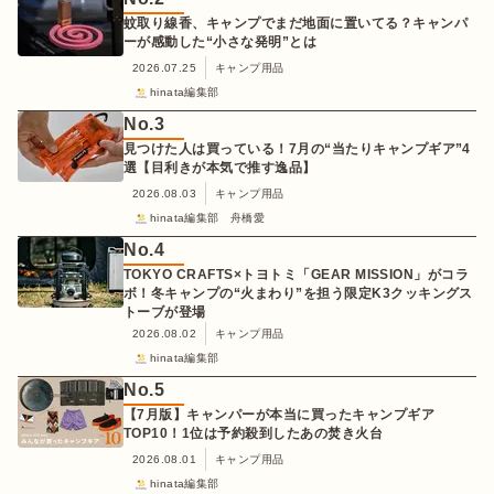
蚊取り線香、キャンプでまだ地面に置いてる？キャンパ
ーが感動した“小さな発明”とは
2026.07.25
キャンプ用品
hinata編集部
No.
3
見つけた人は買っている！7月の“当たりキャンプギア”4
選【目利きが本気で推す逸品】
2026.08.03
キャンプ用品
hinata編集部 舟橋愛
No.
4
TOKYO CRAFTS×トヨトミ「GEAR MISSION」がコラ
ボ！冬キャンプの“火まわり”を担う限定K3クッキングス
トーブが登場
2026.08.02
キャンプ用品
hinata編集部
No.
5
【7月版】キャンパーが本当に買ったキャンプギア
TOP10！1位は予約殺到したあの焚き火台
2026.08.01
キャンプ用品
hinata編集部