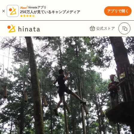
hinataアプリ
アプリで開く
250万人が見ているキャンプメディア
公式ストア