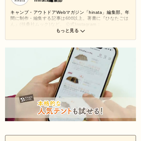
キャンプ・アウトドアWebマガジン「hinata」編集部。年
間に制作・編集する記事は600以上。著書に『ひなたごは
ん』(扶桑社ムック)など。 公式Instagram：
もっと見る
@hinata_outdoor
公式X：
@hinata_outdoor