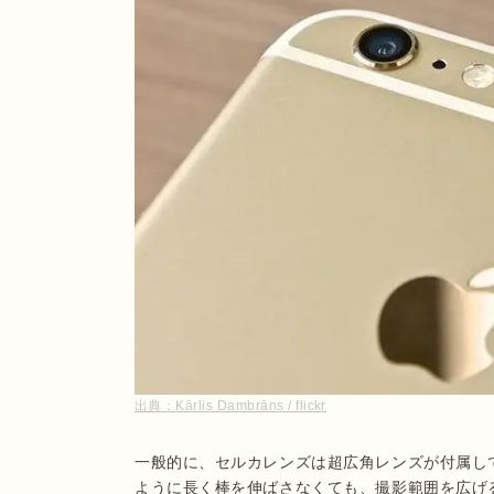
出典：
Kārlis Dambrāns / flickr
一般的に、セルカレンズは超広角レンズが付属し
ように長く棒を伸ばさなくても、撮影範囲を広げ