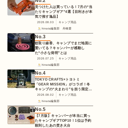
No.
2
見つけた人は買っている！7月の“当
たりキャンプギア”4選【目利きが本
気で推す逸品】
2026.08.03
キャンプ用品
hinata編集部 舟橋愛
No.
3
蚊取り線香、キャンプでまだ地面に
置いてる？キャンパーが感動し
た“小さな発明”とは
2026.07.25
キャンプ用品
hinata編集部
No.
4
TOKYO CRAFTS×トヨトミ
「GEAR MISSION」がコラボ！冬
キャンプの“火まわり”を担う限定
K3クッキングストーブが登場
2026.08.02
キャンプ用品
hinata編集部
No.
5
【7月版】キャンパーが本当に買っ
たキャンプギアTOP10！1位は予約
殺到したあの焚き火台