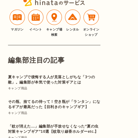
マガジン
イベント
キャンプ場
レンタル
オンライン
検索
ショップ
編集部注目の記事
夏キャンプで後悔する人が見落としがちな「3つの
敵」。編集部が本気で使った対策ギアとは
キャンプ用品
その瓶、捨てるの待って！空き瓶が「ランタン」にな
るギアが最高だった【目利きのキャンプギア】
キャンプ用品
「蚊が消えた…」編集部が手放せなくなった“夏の虫
対策キャンプギア”10選【蚊取り線香ホルダーetc.】
キャンプ用品