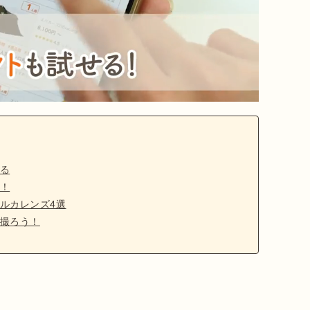
る
！
ルカレンズ4選
撮ろう！