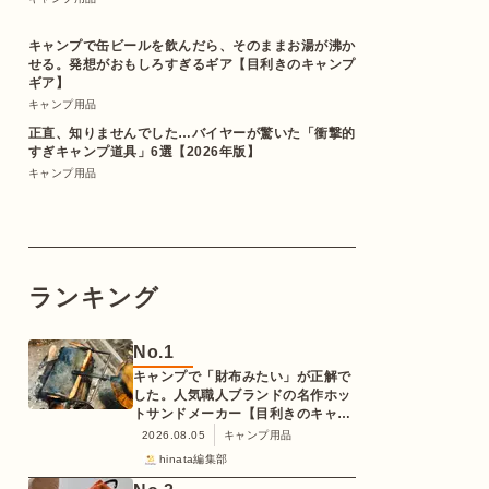
キャンプで缶ビールを飲んだら、そのままお湯が沸か
せる。発想がおもしろすぎるギア【目利きのキャンプ
ギア】
キャンプ用品
正直、知りませんでした…バイヤーが驚いた「衝撃的
すぎキャンプ道具」6選【2026年版】
キャンプ用品
ランキング
No.
1
キャンプで「財布みたい」が正解で
した。人気職人ブランドの名作ホッ
トサンドメーカー【目利きのキャン
プギア】
2026.08.05
キャンプ用品
hinata編集部