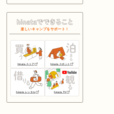
楽しいキャンプをサポート！
hinata ストア
hinata スポット
hinata レンタル
hinata TV