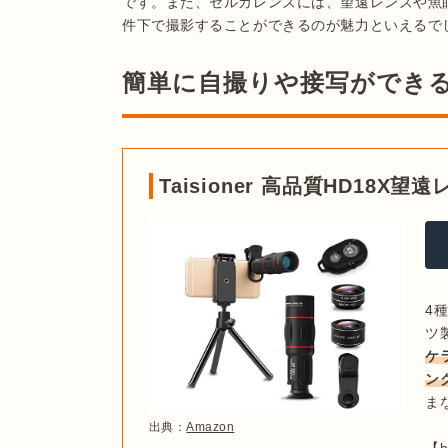
です。また、セルカレンズには、望遠レンズや魚
簡単に自撮りや接写ができ
Taisioner 高品質HD18
4
ツ
ケ
ン
ま
出典：
Amazon