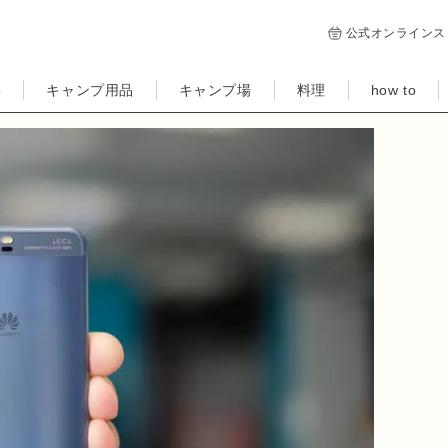
公式オンラインス
集
キャンプ用品
キャンプ場
料理
how to