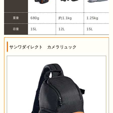
680g
約1.1kg
1.25kg
重量
15L
12L
15L
容量
サンワダイレクト カメラリュック