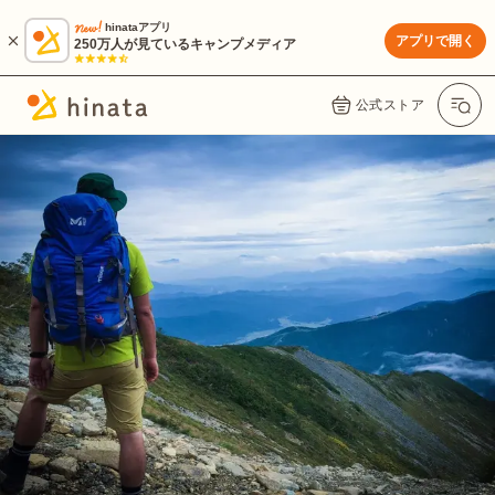
hinataアプリ
アプリで開く
250万人が見ているキャンプメディア
公式ストア