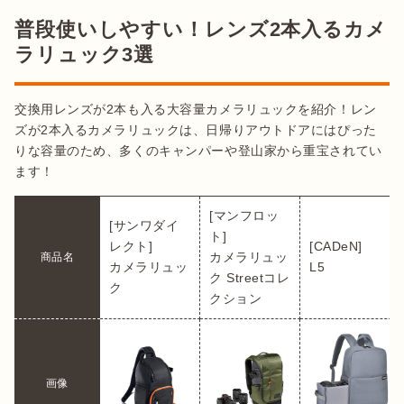
普段使いしやすい！レンズ2本入るカメ
ラリュック3選
交換用レンズが2本も入る大容量カメラリュックを紹介！レン
ズが2本入るカメラリュックは、日帰りアウトドアにはぴった
りな容量のため、多くのキャンパーや登山家から重宝されてい
ます！
[マンフロッ
[サンワダイ
ト]

レクト]

[CADeN]

カメラリュッ
商品名
カメラリュッ
L5
ク Streetコレ
ク
クション
画像