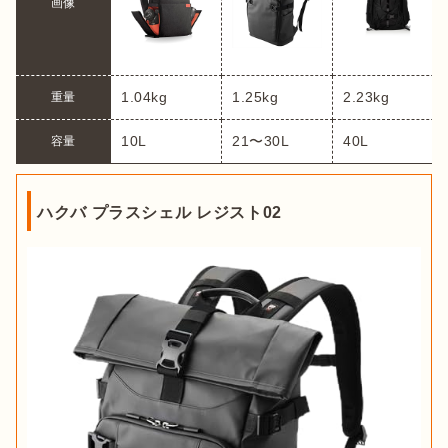
画像
1.04kg
1.25kg
2.23kg
重量
21〜30L
40L
容量
ハクバ プラスシェル レジスト02