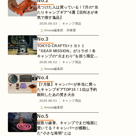
No.
2
見つけた人は買っている！7月の“当
たりキャンプギア”4選【目利きが本
気で推す逸品】
2026.08.03
キャンプ用品
hinata編集部 舟橋愛
No.
3
TOKYO CRAFTS×トヨトミ
「GEAR MISSION」がコラボ！冬
キャンプの“火まわり”を担う限定
K3クッキングストーブが登場
2026.08.02
キャンプ用品
hinata編集部
No.
4
【7月版】キャンパーが本当に買っ
たキャンプギアTOP10！1位は予約
殺到したあの焚き火台
2026.08.01
キャンプ用品
hinata編集部
No.
5
蚊取り線香、キャンプでまだ地面に
置いてる？キャンパーが感動し
た“小さな発明”とは