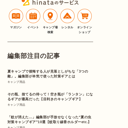
マガジン
イベント
キャンプ場
レンタル
オンライン
検索
ショップ
編集部注目の記事
夏キャンプで後悔する人が見落としがちな「3つの
敵」。編集部が本気で使った対策ギアとは
キャンプ用品
その瓶、捨てるの待って！空き瓶が「ランタン」にな
るギアが最高だった【目利きのキャンプギア】
キャンプ用品
「蚊が消えた…」編集部が手放せなくなった“夏の虫
対策キャンプギア”10選【蚊取り線香ホルダーetc.】
キャンプ用品