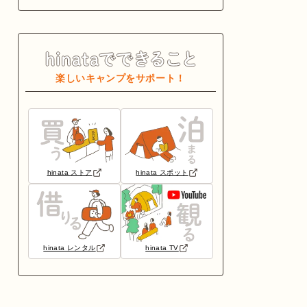
楽しいキャンプをサポート！
hinata ストア
hinata スポット
hinata レンタル
hinata TV