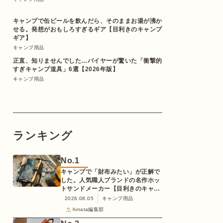
キャンプで缶ビールを飲んだら、そのままお湯が沸か
せる。発想がおもしろすぎるギア【目利きのキャンプ
ギア】
キャンプ用品
正直、知りませんでした…バイヤーが驚いた「衝撃的
すぎキャンプ道具」6選【2026年版】
キャンプ用品
ランキング
No.
1
キャンプで「財布みたい」が正解で
した。人気職人ブランドの名作ホッ
トサンドメーカー【目利きのキャン
プギア】
2026.08.05
キャンプ用品
hinata編集部