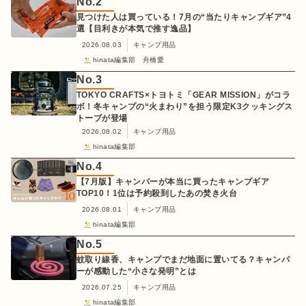
No.
2
見つけた人は買っている！7月の“当たりキャンプギア”4
選【目利きが本気で推す逸品】
2026.08.03
キャンプ用品
hinata編集部 舟橋愛
No.
3
TOKYO CRAFTS×トヨトミ「GEAR MISSION」がコラ
ボ！冬キャンプの“火まわり”を担う限定K3クッキングス
トーブが登場
2026.08.02
キャンプ用品
hinata編集部
No.
4
【7月版】キャンパーが本当に買ったキャンプギア
TOP10！1位は予約殺到したあの焚き火台
2026.08.01
キャンプ用品
hinata編集部
No.
5
蚊取り線香、キャンプでまだ地面に置いてる？キャンパ
ーが感動した“小さな発明”とは
2026.07.25
キャンプ用品
hinata編集部