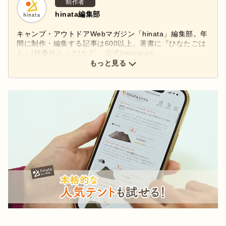
制作者
hinata編集部
キャンプ・アウトドアWebマガジン「hinata」編集部。年
間に制作・編集する記事は600以上。著書に『ひなたごは
ん』(扶桑社ムック)など。 公式Instagram：
もっと見る
@hinata_outdoor
公式X：
@hinata_outdoor