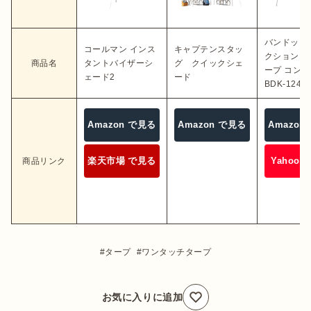
バンドッグ
コールマン インス
キャプテンスタッ
クションア
商品名
タントバイザーシ
グ クイックシェ
ープ コン
ェード2
ード
BDK-124
Amazon で見る
Amazon で見る
Amazon
楽天市場 で見る
Yahoo!
商品リンク
タープ
ワンタッチタープ
お気に入りに追加