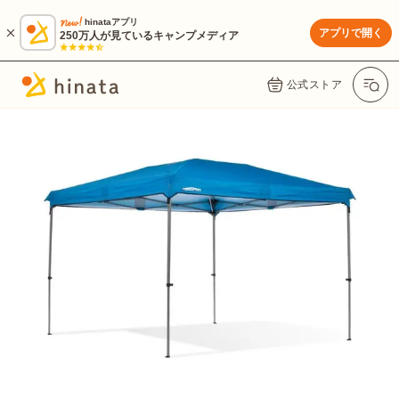
hinataアプリ
アプリで開く
250万人が見ているキャンプメディア
公式ストア