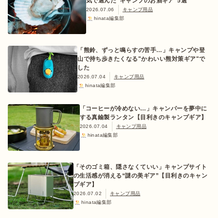
気で選んだ“キャンプのお酒ギア”5選
2026.07.06
キャンプ用品
hinata編集部
「熊鈴、ずっと鳴らすの苦手…」キャンプや登
山で持ち歩きたくなる"かわいい熊対策ギア"で
した
2026.07.04
キャンプ用品
hinata編集部
「コーヒーが冷めない…」キャンパーを夢中に
する真鍮製ランタン【目利きのキャンプギア】
2026.07.04
キャンプ用品
hinata編集部
「そのゴミ箱、隠さなくていい」キャンプサイト
の生活感が消える“謎の美ギア”【目利きのキャン
プギア】
2026.07.02
キャンプ用品
hinata編集部