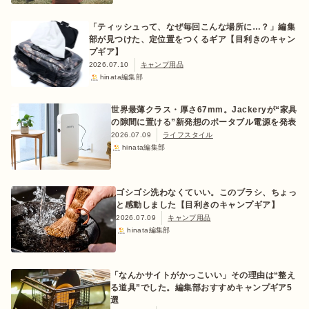
「ティッシュって、なぜ毎回こんな場所に…？」編集
部が見つけた、定位置をつくるギア【目利きのキャン
プギア】
2026.07.10
キャンプ用品
hinata編集部
世界最薄クラス・厚さ67mm。Jackeryが“家具
の隙間に置ける”新発想のポータブル電源を発表
2026.07.09
ライフスタイル
hinata編集部
ゴシゴシ洗わなくていい。このブラシ、ちょっ
と感動しました【目利きのキャンプギア】
2026.07.09
キャンプ用品
hinata編集部
「なんかサイトがかっこいい」その理由は“整え
る道具”でした。編集部おすすめキャンプギア5
選