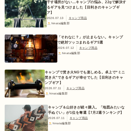
干す場所がない…キャンプの悩み、22gで解決す
るギアを見つけました【目利きのキャンプギ
ア】
2026.07.13
キャンプ用品
hinata編集部
ログイン/会員登録
「それなに？」が止まらない。キャンプ
で絶対ツッコまれるギア5選
2026.07.12
キャンプ用品
hinata編集部
キャンプで焚き火NGでも楽しめる。卓上で“ミニ
焚き火”できるギアが幸せでした【目利きのキャ
ンプギア】
マガジン
イベント
キャンプ場
レンタル
オンライン
2026.07.11
キャンプ用品
検索
ショップ
hinata編集部
キャンプ＆山好きが続々購入。「地図みたいな
手ぬぐい」が1位を奪還【7月2週ランキング】
2026.07.11
キャンプ用品
hinata編集部