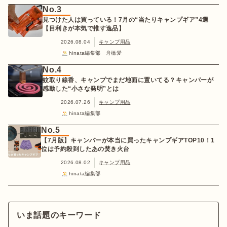
No.3
見つけた人は買っている！7月の“当たりキャンプギア”4選
【目利きが本気で推す逸品】
2026.08.04
キャンプ用品
hinata編集部 舟橋愛
No.4
蚊取り線香、キャンプでまだ地面に置いてる？キャンパーが
感動した“小さな発明”とは
2026.07.26
キャンプ用品
hinata編集部
No.5
【7月版】キャンパーが本当に買ったキャンプギアTOP10！1
位は予約殺到したあの焚き火台
2026.08.02
キャンプ用品
hinata編集部
いま話題のキーワード