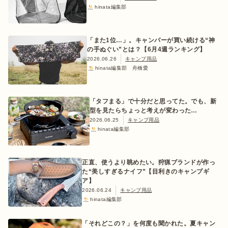
hinata編集部
「また1位…」。キャンパーが買い続ける“神
の手ぬぐい”とは？【6月4週ランキング】
2026.06.26
キャンプ用品
hinata編集部 舟橋愛
「タフまる」で十分だと思ってた。でも、新
型を見たらちょっと考えが変わった…
2026.06.25
キャンプ用品
hinata編集部
正直、使うより眺めたい。狩猟ブランドが作っ
た“美しすぎるナイフ”【目利きのキャンプギ
ア】
2026.06.24
キャンプ用品
hinata編集部
「それどこの？」を何度も聞かれた。夏キャン