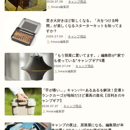
2026.07.09
キャンプ用品
hinata編集部
焚き火好きほど欲しくなる。「火をつける時
間」が楽しくなるスターターキットを知ってま
すか？
2026.07.08
キャンプ用品
hinata編集部
「もう部屋に置いてます。」編集部が“家で
も使っている”キャンプギア5選
2026.07.08
キャンプ用品
hinata編集部
「手が痛い…」キャンパーあるあるを解決！定番ト
ランクカーゴが地味だけど最高の進化【目利きのキ
ャンプギア】
2026.07.07
キャンプ用品
hinata編集部
キャンプの夜は、居酒屋になる。編集部が本