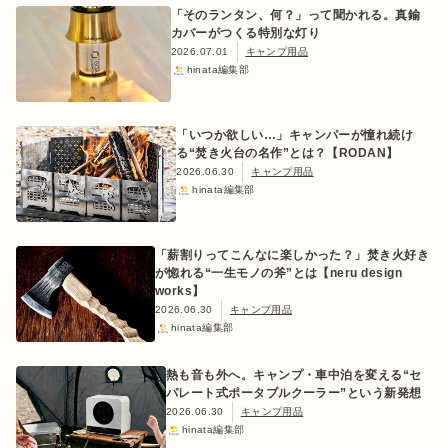
「そのランタン、何？」って聞かれる。真鍮
カバーがつくる特別な灯り
2026.07.01
キャンプ用品
hinata編集部
「いつか欲しい…」キャンパーが憧れ続け
る“焚き火台の名作”とは？【RODAN】
2026.06.30
キャンプ用品
hinata編集部
「薪割りってこんなに楽しかった？」焚き火好き
が惚れる“一生モノの斧”とは【neru design
works】
2026.06.30
キャンプ用品
hinata編集部
熱も音も外へ。キャンプ・車中泊を変える“セ
パレート式ポータブルクーラー”という新発想
2026.06.30
キャンプ用品
hinata編集部