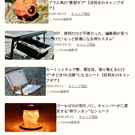
プで人気の“豚型ギア”【目利きのキャンプギ
ア】
2026.06.23
キャンプ用品
hinata編集部
IGT、便利だけど不便だった。編集部が見つ
けた“もっと快適になる神カスタム”
2026.06.22
キャンプ用品
hinata編集部
カーミットチェア勢、要注目。張り替えるだけ
で“今どきUL仕様”になるシート【目利きのキャン
プギア】
2026.06.21
キャンプ用品
hinata編集部
ゴールゼロが別モノに。キャンパーが二度
見する“和ランタン”なシェード
2026.06.21
キャンプ用品
hinata編集部