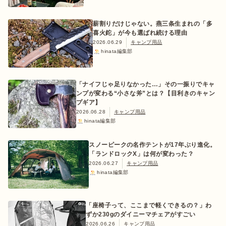
薪割りだけじゃない。燕三条生まれの「多
喜火鉈」が今も選ばれ続ける理由
2026.06.29
キャンプ用品
hinata編集部
「ナイフじゃ足りなかった…」その一振りでキャ
ンプが変わる“小さな斧”とは？【目利きのキャン
プギア】
2026.06.28
キャンプ用品
hinata編集部
スノーピークの名作テントが17年ぶり進化。
「ランドロックX」は何が変わった？
2026.06.27
キャンプ用品
hinata編集部
「座椅子って、ここまで軽くできるの？」わ
ずか230gのダイニーマチェアがすごい
2026.06.26
キャンプ用品