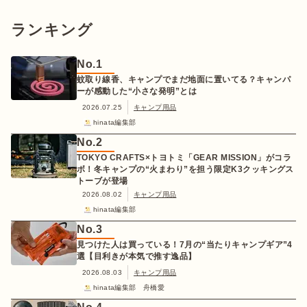
ランキング
No.
1
蚊取り線香、キャンプでまだ地面に置いてる？キャンパ
ーが感動した“小さな発明”とは
2026.07.25
キャンプ用品
hinata編集部
No.
2
TOKYO CRAFTS×トヨトミ「GEAR MISSION」がコラ
ボ！冬キャンプの“火まわり”を担う限定K3クッキングス
トーブが登場
2026.08.02
キャンプ用品
hinata編集部
No.
3
見つけた人は買っている！7月の“当たりキャンプギア”4
選【目利きが本気で推す逸品】
2026.08.03
キャンプ用品
hinata編集部 舟橋愛