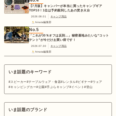
No.
4
【7月版】キャンパーが本当に買ったキャンプギア
TOP10！1位は予約殺到したあの焚き火台
2026.08.01
キャンプ用品
hinata編集部
No.
5
「これが30％オフは反則…」秘密基地みたいな“コット
テント”が今だけお買い得です！
2026.07.30
キャンプ用品
hinata編集部
いま話題のキーワード
スピーカー
テーブルウェア・食器
レンタル
ビギナー
ウェア
キャンピングカー
公園
手ぶらキャンプ
イベント
登山
いま話題のブランド