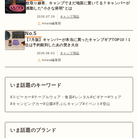
蚊取り線香、キャンプでまだ地面に置いてる？キャンパーが
感動した“小さな発明”とは
2026.07.26
キャンプ用品
hinata編集部
No.5
【7月版】キャンパーが本当に買ったキャンプギアTOP10！1
位は予約殺到したあの焚き火台
2026.08.02
キャンプ用品
hinata編集部
いま話題のキーワード
スピーカー
テーブルウェア・食器
レンタル
ビギナー
ウェア
キャンピングカー
公園
手ぶらキャンプ
イベント
登山
いま話題のブランド