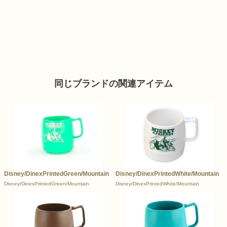
同じブランドの関連アイテム
Disney/DinexPrintedGreen/Mountain
Disney/DinexPrintedWhite/Mountain
Disney/DinexPrintedGreen/Mountain
Disney/DinexPrintedWhite/Mountain