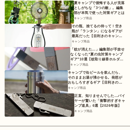
夏キャンプで後悔する人が見落
としがちな「3つの敵」。編集
部が本気で使った対策ギアとは
キャンプ用品
その瓶、捨てるの待って！空き
瓶が「ランタン」になるギアが
最高だった【目利きのキャンプ
ギア】
キャンプ用品
「蚊が消えた…」編集部が手放せ
なくなった“夏の虫対策キャンプ
ギア”10選【蚊取り線香ホルダー
etc.】
キャンプ用品
キャンプで缶ビールを飲んだら、
そのままお湯が沸かせる。発想が
おもしろすぎるギア【目利きのキ
ャンプギア】
キャンプ用品
正直、知りませんでした…バイ
ヤーが驚いた「衝撃的すぎキャ
ンプ道具」6選【2026年版】
キャンプ用品