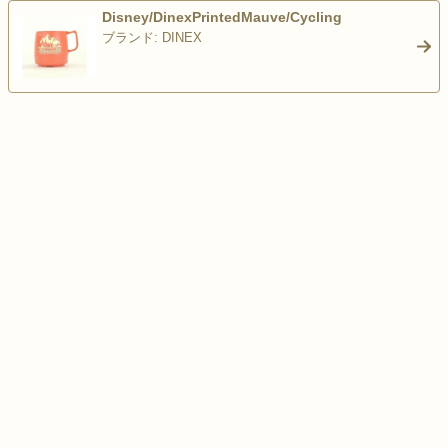
Disney/DinexPrintedMauve/Cycling
ブランド: DINEX
>