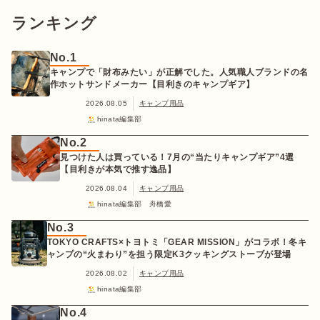
ランキング
No.1
キャンプで「財布みたい」が正解でした。人気職人ブランドの名
作ホットサンドメーカー【目利きのキャンプギア】
2026.08.05
キャンプ用品
hinata編集部
No.2
見つけた人は買っている！7月の“当たりキャンプギア”4選
【目利きが本気で推す逸品】
2026.08.04
キャンプ用品
hinata編集部 舟橋愛
No.3
TOKYO CRAFTS×トヨトミ「GEAR MISSION」がコラボ！冬キ
ャンプの“火まわり”を担う限定K3クッキングストーブが登場
2026.08.02
キャンプ用品
hinata編集部
No.4