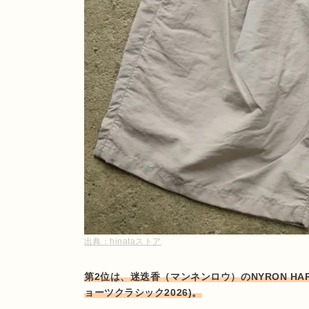
出典：
hinataストア
第2位は、迷迭香（マンネンロウ）のNYRON HARVE
ョーツクラシック2026)。