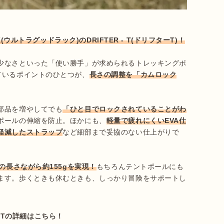
(ウルトラグッドラック)のDRIFTER - T(ドリフターT)！
少なさといった「使い勝手」が求められるトレッキングポ
ているポイントのひとつが、
長さの調整を「カムロック
部品を増やしてでも
「ひと目でロックされていることがわ
ポールの伸縮を防止。ほかにも、
軽量で疲れにくいEVA仕
軽減したストラップ
など細部まで妥協のない仕上がりで
の長さながら約155gを実現！
もちろんテントポールにも
ます。歩くときも休むときも、しっかり冒険をサポートし
 - Tの詳細はこちら！