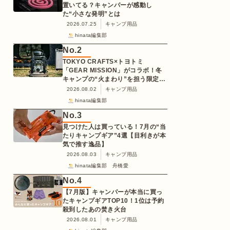
置いてる？キャンパーが感動し
た“小さな発明”とは
2026.07.25
キャンプ用品
hinata編集部
No.
2
TOKYO CRAFTS×トヨトミ
「GEAR MISSION」がコラボ！冬
キャンプの“火まわり”を担う限定
K3クッキングストーブが登場
2026.08.02
キャンプ用品
hinata編集部
No.
3
見つけた人は買っている！7月の“当
たりキャンプギア”4選【目利きが本
気で推す逸品】
2026.08.03
キャンプ用品
hinata編集部 舟橋愛
No.
4
【7月版】キャンパーが本当に買っ
たキャンプギアTOP10！1位は予約
殺到したあの焚き火台
2026.08.01
キャンプ用品