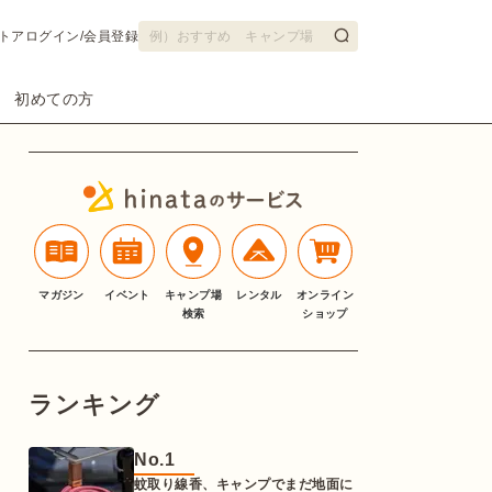
トア
ログイン/会員登録
初めての方
マガジン
イベント
キャンプ場
レンタル
オンライン
検索
ショップ
ランキング
No.
1
蚊取り線香、キャンプでまだ地面に