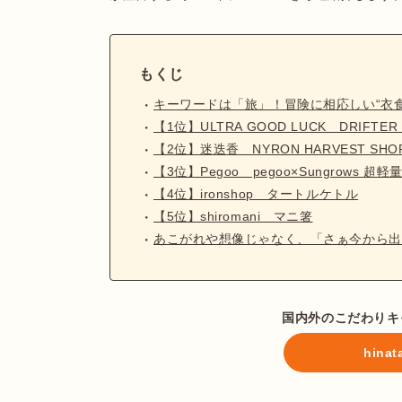
もくじ
キーワードは「旅」！冒険に相応しい“衣
【1位】ULTRA GOOD LUCK DRIFTER 
【2位】迷迭香 NYRON HARVEST SHORT
【3位】Pegoo pegoo×Sungrows 
【4位】ironshop タートルケトル
【5位】shiromani マニ箸
あこがれや想像じゃなく、「さぁ今から出
国内外のこだわりキャ
hin