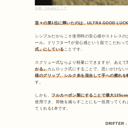
出典：
hinataストア
堂々の第1位に輝いたのは、ULTRA GOOD LUCK
シンプルだからこそ使用時の安心感やストレスの
ール。ドリフターTが安心感という面でこだわっ
式」にしている
ことです。

スクリュー式ならより軽量にできますが、あえて
かる」
カムロック式にすることで、思いがけない
様のグリップ、シルク糸を混合して手への擦れを
す。

しかも、
フルカーボン製にすることで最大135cm
使用でき、荷物を減らすことにも一役買ってくれ
DRIFTER