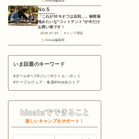
hinata編集部
No.
5
「これが30％オフは反則…」秘密基
地みたいな“コットテント”が今だけ
お買い得です！
2026.07.30
キャンプ用品
hinata編集部
いま話題のキーワード
ポール
ペグ
パンツ
ケトル・ポット
テーブルウェア・食器
hinataストア
楽しいキャンプをサポート！