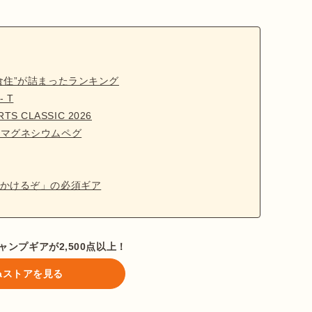
食住”が詰まったランキング
- T
S CLASSIC 2026
超軽量マグネシウムペグ
かけるぞ」の必須ギア
ンプギアが2,500点以上！
ataストアを見る