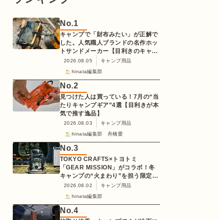
No.
1
キャンプで「財布みたい」が正解で
した。人気職人ブランドの名作ホッ
トサンドメーカー【目利きのキャン
プギア】
2026.08.05
キャンプ用品
hinata編集部
No.
2
見つけた人は買っている！7月の“当
たりキャンプギア”4選【目利きが本
気で推す逸品】
2026.08.03
キャンプ用品
hinata編集部 舟橋愛
No.
3
TOKYO CRAFTS×トヨトミ
「GEAR MISSION」がコラボ！冬
キャンプの“火まわり”を担う限定
K3クッキングストーブが登場
2026.08.02
キャンプ用品
hinata編集部
No.
4