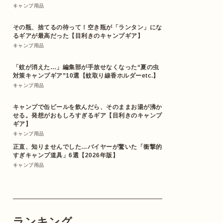
キャンプ用品
その瓶、捨てるの待って！空き瓶が「ランタン」にな
るギアが最高だった【目利きのキャンプギア】
キャンプ用品
「蚊が消えた…」編集部が手放せなくなった“夏の虫
対策キャンプギア”10選【蚊取り線香ホルダーetc.】
キャンプ用品
キャンプで缶ビールを飲んだら、そのままお湯が沸か
せる。発想がおもしろすぎるギア【目利きのキャンプ
ギア】
キャンプ用品
正直、知りませんでした…バイヤーが驚いた「衝撃的
すぎキャンプ道具」6選【2026年版】
キャンプ用品
ランキング