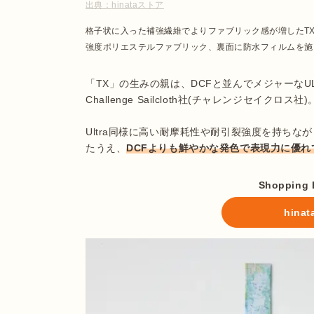
出典：
hinataストア
格子状に入った補強繊維でよりファブリック感が増したTX
強度ポリエステルファブリック、裏面に防水フィルムを施
「TX」の生みの親は、DCFと並んでメジャーなUL
Challenge Sailcloth社(チャレンジセイクロス社)。
Ultra同様に高い耐摩耗性や耐引裂強度を持ちな
たうえ、
DCFよりも鮮やかな発色で表現力に優れ
Shoppin
hin