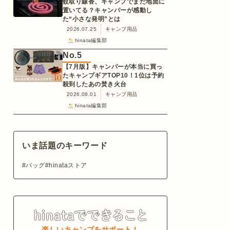
蚊取り線香、キャンプでまだ地面に
置いてる？キャンパーが感動し
た“小さな発明”とは
2026.07.25
キャンプ用品
hinata編集部
No.
5
【7月版】キャンパーが本当に買っ
たキャンプギアTOP10！1位は予約
殺到したあの焚き火台
2026.08.01
キャンプ用品
hinata編集部
いま話題のキーワード
バッグ
hinataストア
楽しいキャンプをサポート！