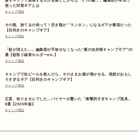
夏キャンプで後悔する人が見落としがちな「3つの敵」。編集部が本気で
使った対策ギアとは
キャンプ用品
その瓶、捨てるの待って！空き瓶が「ランタン」になるギアが最高だった
【目利きのキャンプギア】
キャンプ用品
「蚊が消えた…」編集部が手放せなくなった“夏の虫対策キャンプギア”10
選【蚊取り線香ホルダーetc.】
キャンプ用品
キャンプで缶ビールを飲んだら、そのままお湯が沸かせる。発想がおもし
ろすぎるギア【目利きのキャンプギア】
キャンプ用品
正直、知りませんでした…バイヤーが驚いた「衝撃的すぎキャンプ道具」
6選【2026年版】
キャンプ用品