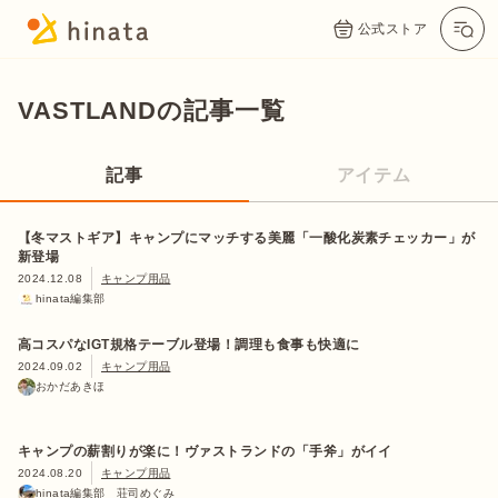
公式ストア
VASTLANDの記事一覧
記事
アイテム
【冬マストギア】キャンプにマッチする美麗「一酸化炭素チェッカー」が
新登場
2024.12.08
キャンプ用品
hinata編集部
高コスパなIGT規格テーブル登場！調理も食事も快適に
2024.09.02
キャンプ用品
おかだあきほ
キャンプの薪割りが楽に！ヴァストランドの「手斧」がイイ
2024.08.20
キャンプ用品
hinata編集部 荘司めぐみ