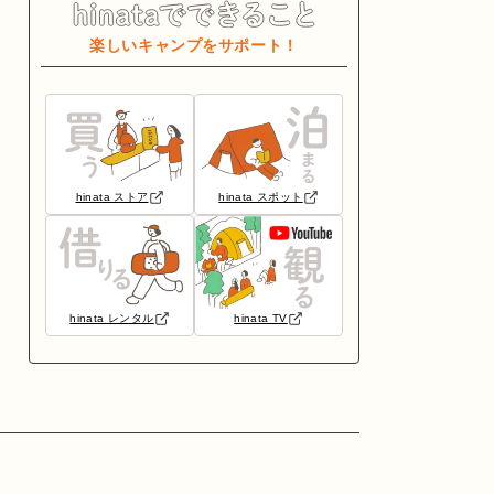
楽しいキャンプをサポート！
hinata ストア
hinata スポット
hinata レンタル
hinata TV