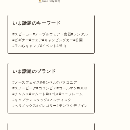
hinata編集部
いま話題のキーワード
スピーカー
テーブルウェア・食器
レンタル
ビギナー
ウェア
キャンピングカー
公園
手ぶらキャンプ
イベント
登山
いま話題のブランド
ノースフェイス
モンベル
パタゴニア
スノーピーク
コロンビア
コールマン
DOD
チャムス
マムート
ロゴス
ユニフレーム
キャプテンスタッグ
ノルディスク
ヘリノックス
グレゴリー
テンマクデザイン