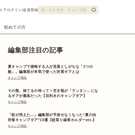
トア
ログイン/会員登録
初めての方
編集部注目の記事
夏キャンプで後悔する人が見落としがちな「3つの
敵」。編集部が本気で使った対策ギアとは
キャンプ用品
その瓶、捨てるの待って！空き瓶が「ランタン」にな
るギアが最高だった【目利きのキャンプギア】
キャンプ用品
「蚊が消えた…」編集部が手放せなくなった“夏の虫
対策キャンプギア”10選【蚊取り線香ホルダーetc.】
キャンプ用品