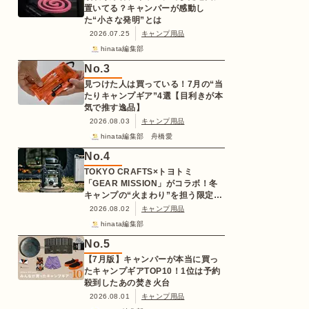
置いてる？キャンパーが感動し
た“小さな発明”とは
2026.07.25
キャンプ用品
hinata編集部
No.
3
見つけた人は買っている！7月の“当
たりキャンプギア”4選【目利きが本
気で推す逸品】
2026.08.03
キャンプ用品
hinata編集部 舟橋愛
No.
4
TOKYO CRAFTS×トヨトミ
「GEAR MISSION」がコラボ！冬
キャンプの“火まわり”を担う限定
K3クッキングストーブが登場
2026.08.02
キャンプ用品
hinata編集部
No.
5
【7月版】キャンパーが本当に買っ
たキャンプギアTOP10！1位は予約
殺到したあの焚き火台
2026.08.01
キャンプ用品