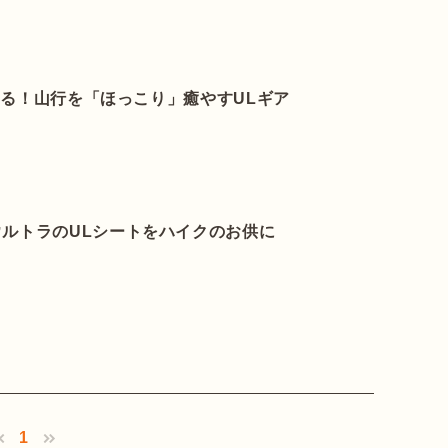
使える！山行を「ほっこり」癒やすULギア
ウルトラのULシートをハイクのお供に
1