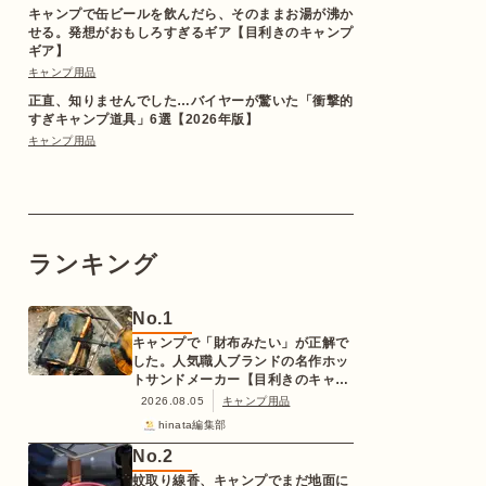
キャンプで缶ビールを飲んだら、そのままお湯が沸か
せる。発想がおもしろすぎるギア【目利きのキャンプ
ギア】
キャンプ用品
正直、知りませんでした…バイヤーが驚いた「衝撃的
すぎキャンプ道具」6選【2026年版】
キャンプ用品
ランキング
No.
1
キャンプで「財布みたい」が正解で
した。人気職人ブランドの名作ホッ
トサンドメーカー【目利きのキャン
プギア】
2026.08.05
キャンプ用品
hinata編集部
No.
2
蚊取り線香、キャンプでまだ地面に