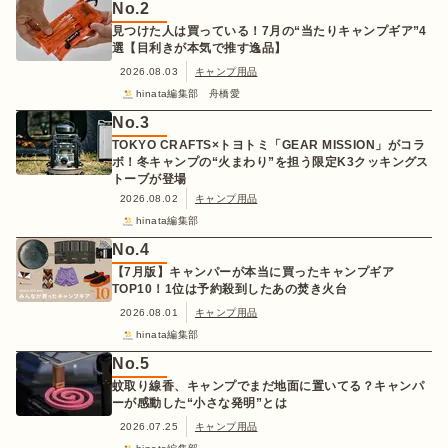
No.
2
見つけた人は買っている！7月の“当たりキャンプギア”4
選【目利きが本気で推す逸品】
2026.08.03
キャンプ用品
hinata編集部 舟橋愛
No.
3
TOKYO CRAFTS×トヨトミ「GEAR MISSION」がコラ
ボ！冬キャンプの“火まわり”を担う限定K3クッキングス
トーブが登場
2026.08.02
キャンプ用品
hinata編集部
No.
4
【7月版】キャンパーが本当に買ったキャンプギア
TOP10！1位は予約殺到したあの焚き火台
2026.08.01
キャンプ用品
hinata編集部
No.
5
蚊取り線香、キャンプでまだ地面に置いてる？キャンパ
ーが感動した“小さな発明”とは
2026.07.25
キャンプ用品