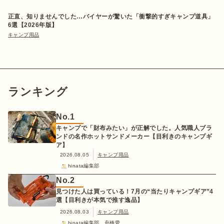
正直、知りませんでした…バイヤーが驚いた「衝撃的すぎキャンプ道具」
6選【2026年版】
キャンプ用品
ランキング
No.
1
キャンプで「財布みたい」が正解でした。人気職人ブラ
ンドの名作ホットサンドメーカー【目利きのキャンプギ
ア】
2026.08.05
キャンプ用品
hinata編集部
No.
2
見つけた人は買っている！7月の“当たりキャンプギア”4
選【目利きが本気で推す逸品】
2026.08.03
キャンプ用品
hinata編集部 舟橋愛