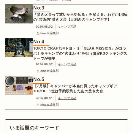
No.
3
「焚き火台って重いからやめる」を変える。わずか140g
の“芸術的”焚き火台【目利きのキャンプギア】
2026.08.02
キャンプ用品
hinata編集部
No.
4
TOKYO CRAFTS×トヨトミ「GEAR MISSION」がコラ
ボ！冬キャンプの“火まわり”を担う限定K3クッキングス
トーブが登場
2026.08.02
キャンプ用品
hinata編集部
No.
5
【7月版】キャンパーが本当に買ったキャンプギア
TOP10！1位は予約殺到したあの焚き火台
2026.08.01
キャンプ用品
hinata編集部
いま話題のキーワード