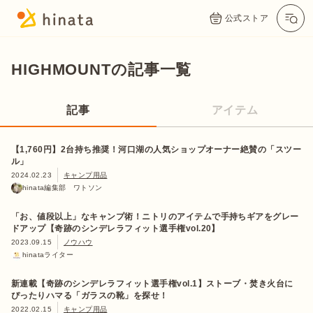
公式ストア
HIGHMOUNTの記事一覧
記事
アイテム
【1,760円】2台持ち推奨！河口湖の人気ショップオーナー絶賛の「スツー
ル」
2024.02.23
キャンプ用品
hinata編集部 ワトソン
「お、値段以上」なキャンプ術！ニトリのアイテムで手持ちギアをグレー
ドアップ【奇跡のシンデレラフィット選手権vol.20】
2023.09.15
ノウハウ
hinataライター
新連載【奇跡のシンデレラフィット選手権vol.1】ストーブ・焚き火台に
ぴったりハマる「ガラスの靴」を探せ！
2022.02.15
キャンプ用品