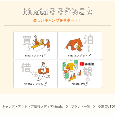
楽しいキャンプをサポート！
hinata ストア
hinata スポット
hinata レンタル
hinata TV
キャンプ・アウトドア情報メディアhinata
ブランド一覧
GSI OUT