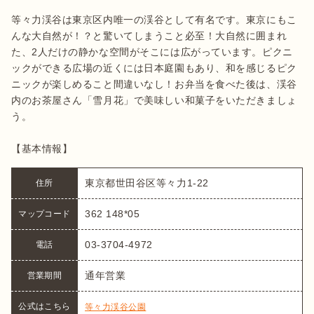
等々力渓谷は東京区内唯一の渓谷として有名です。東京にもこ
んな大自然が！？と驚いてしまうこと必至！大自然に囲まれ
た、2人だけの静かな空間がそこには広がっています。ピクニ
ックができる広場の近くには日本庭園もあり、和を感じるピク
ニックが楽しめること間違いなし！お弁当を食べた後は、渓谷
内のお茶屋さん「雪月花」で美味しい和菓子をいただきましょ
う。

【基本情報】
東京都世田谷区等々力1-22
住所
362 148*05
マップコード
03-3704-4972
電話
通年営業
営業期間
公式はこちら
等々力渓谷公園