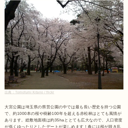
出典：
Tomofumi Kitano / flickr
大宮公園は埼玉県の県営公園の中では最も長い歴史を持つ公園
で、約1000本の桜や樹齢100年を超える赤松林はとても風情が
あります。総敷地面積は約35haととても広大なので、人口密度
が低くゆったりとしたデートが楽しめます！春には桜が咲き乱