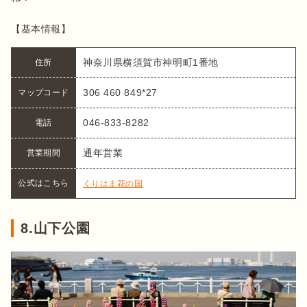
【基本情報】
神奈川県横須賀市神明町1番地
住所
306 460 849*27
マップコード
046-833-8282
電話
通年営業
営業期間
公式はこちら
くりはま花の国
8.山下公園