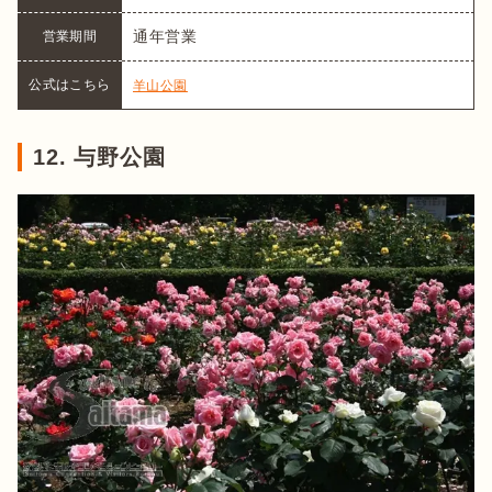
通年営業
営業期間
公式はこちら
羊山公園
12. 与野公園