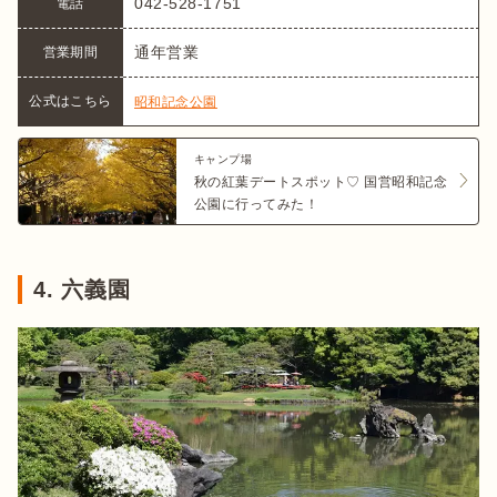
042-528-1751
電話
通年営業
営業期間
公式はこちら
昭和記念公園
キャンプ場
秋の紅葉デートスポット♡ 国営昭和記念
公園に行ってみた！
4. 六義園