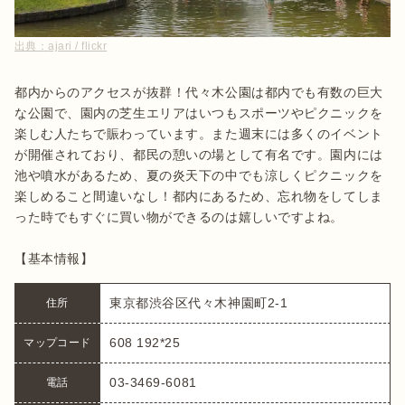
出典：
ajari / flickr
都内からのアクセスが抜群！代々木公園は都内でも有数の巨大
な公園で、園内の芝生エリアはいつもスポーツやピクニックを
楽しむ人たちで賑わっています。また週末には多くのイベント
が開催されており、都民の憩いの場として有名です。園内には
池や噴水があるため、夏の炎天下の中でも涼しくピクニックを
楽しめること間違いなし！都内にあるため、忘れ物をしてしま
った時でもすぐに買い物ができるのは嬉しいですよね。

【基本情報】
東京都渋谷区代々木神園町2-1
住所
608 192*25
マップコード
03-3469-6081
電話