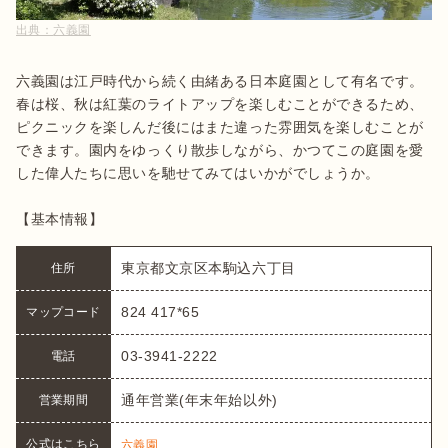
出典：
六義園
六義園は江戸時代から続く由緒ある日本庭園として有名です。
春は桜、秋は紅葉のライトアップを楽しむことができるため、
ピクニックを楽しんだ後にはまた違った雰囲気を楽しむことが
できます。園内をゆっくり散歩しながら、かつてこの庭園を愛
した偉人たちに思いを馳せてみてはいかがでしょうか。

【基本情報】
東京都文京区本駒込六丁目
住所
824 417*65
マップコード
03-3941-2222
電話
通年営業(年末年始以外)
営業期間
公式はこちら
六義園