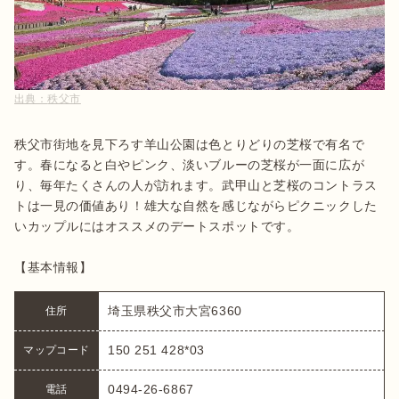
出典：
秩父市
秩父市街地を見下ろす羊山公園は色とりどりの芝桜で有名で
す。春になると白やピンク、淡いブルーの芝桜が一面に広が
り、毎年たくさんの人が訪れます。武甲山と芝桜のコントラス
トは一見の価値あり！雄大な自然を感じながらピクニックした
いカップルにはオススメのデートスポットです。

【基本情報】
埼玉県秩父市大宮6360
住所
150 251 428*03
マップコード
0494-26-6867
電話