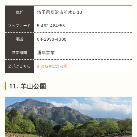
埼玉県所沢市並木1-13
住所
5 462 484*55
マップコード
04-2998-4388
電話
通年営業
営業期間
公式はこちら
所沢航空記念公園
11. 羊山公園