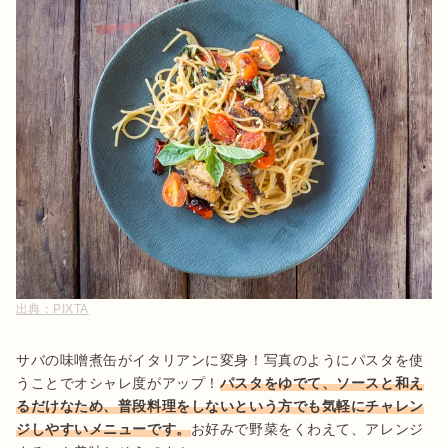
出典：
PIXTA
サバの味噌煮缶がイタリアンに変身！写真のようにパスタを使
うことでオシャレ度がアップ！
パスタをゆでて、ソースと和え
るだけなため、普段料理をしないという方でも気軽にチャレン
ジしやすいメニューです。
お好みで野菜をくわえて、アレンジ