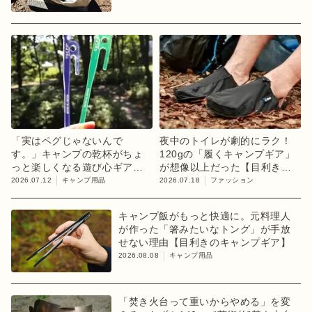
「実はペグじゃないんで
夜中のトイレが劇的にラク！
す。」キャンプの乾杯がちょ
120gの「履くキャンプギア」
っと楽しくなる遊び心ギア
が想像以上だった【目利きの
【目利きのキャンプギア】
キャンプギア】
2026.07.12
キャンプ用品
2026.07.18
ファッション
キャンプ飯がもっと快適に。元料理人
が作った「箸みたいなトング」が手放
せない理由【目利きのキャンプギア】
2026.08.08
キャンプ用品
「焚き火台って重いからやめる」を変