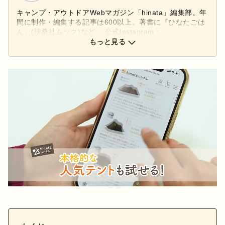
キャンプ・アウトドアWebマガジン「hinata」編集部。年
間に制作・編集する記事は600以上。著書に『ひなたごは
ん』(扶桑社ムック)など。 公式Instagram：
もっと見る
@hinata_outdoor
公式X：
@hinata_outdoor