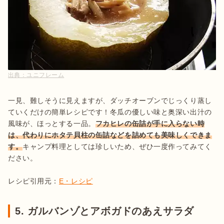
出典：
ユニフレーム
一見、難しそうに見えますが、ダッチオーブンでじっくり蒸し
ていくだけの簡単レシピです！冬瓜の優しい味と奥深い出汁の
風味が、ほっとする一品。
フカヒレの缶詰が手に入らない時
は、代わりにホタテ貝柱の缶詰などを詰めても美味しくできま
す。
キャンプ料理としては珍しいため、ぜひ一度作ってみてく
ださい。

レシピ引用元：
E・レシピ
5. ガルバンゾとアボガドのあえサラダ