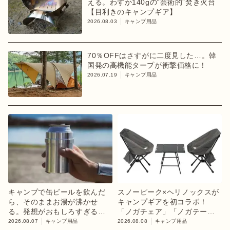
える。わずか140gの“芸術的”焚き火台
【目利きのキャンプギア】
2026.08.03
キャンプ用品
70％OFFはさすがに二度見した…。韓
国発の高機能タープが衝撃価格に！
2026.07.19
キャンプ用品
キャンプで缶ビールを飲んだ
スノーピーク×ヘリノックスが
ら、そのままお湯が沸かせ
キャンプギアを初コラボ！
る。発想がおもしろすぎるギ
「ノガチェア」「ノガテーブ
ア【目利きのキャンプギア】
ル」を8月13日に発売
2026.08.07
キャンプ用品
2026.08.08
キャンプ用品