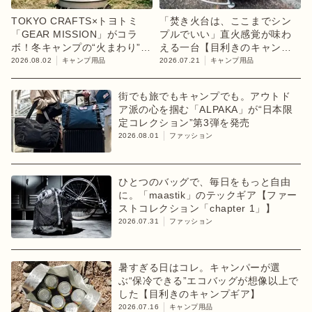
TOKYO CRAFTS×トヨトミ
「焚き火台は、ここまでシン
「GEAR MISSION」がコラ
プルでいい」直火感覚が味わ
ボ！冬キャンプの“火まわり”を
える一台【目利きのキャンプ
担う限定K3クッキングストー
ギア】
2026.08.02
キャンプ用品
2026.07.21
キャンプ用品
ブが登場
街でも旅でもキャンプでも。アウトド
ア派の心を掴む「ALPAKA」が“日本限
定コレクション”第3弾を発売
2026.08.01
ファッション
ひとつのバッグで、毎日をもっと自由
に。「maastik」のテックギア【ファー
ストコレクション「chapter 1」】
2026.07.31
ファッション
暑すぎる日はコレ。キャンパーが選
ぶ“保冷できる”エコバッグが想像以上で
した【目利きのキャンプギア】
2026.07.16
キャンプ用品