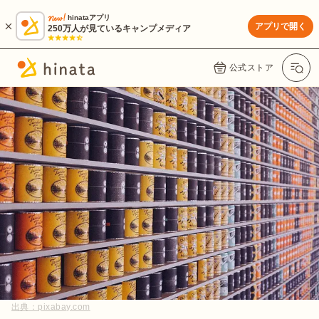
hinataアプリ
アプリで開く
250万人が見ているキャンプメディア
公式ストア
出典：
pixabay.com