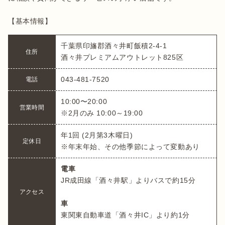
【基本情報】
千葉県印旛郡酒々井町飯積2-4-1

住所
酒々井プレミアムアウトレット825区
043-481-7520
電話
10:00〜20:00

営業時間
※2月のみ 10:00～19:00
年1回 (2月第3木曜日)

定休日
※年末年始、その他季節によって変動あり
電車
JR成田線「酒々井駅」よりバスで約15分

アクセス
車
東関東自動車道「酒々井IC」より約1分