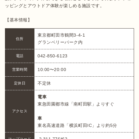
ッピングとアウトドア体験が楽しめる施設です。

【基本情報】
東京都町田市鶴間3-4-1

住所
グランベリーパーク内
042-850-6123
電話
10:00〜20:00
営業時間
不定休
定休日
電車
東急田園都市線「南町田駅」よりすぐ

アクセス
車
東名高速道路「横浜町田IC」より約5分
 2 311 776*62
マップコード