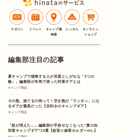
マガジン
イベント
キャンプ場
レンタル
オンライン
検索
ショップ
編集部注目の記事
夏キャンプで後悔する人が見落としがちな「3つの
敵」。編集部が本気で使った対策ギアとは
キャンプ用品
その瓶、捨てるの待って！空き瓶が「ランタン」にな
るギアが最高だった【目利きのキャンプギア】
キャンプ用品
「蚊が消えた…」編集部が手放せなくなった“夏の虫
対策キャンプギア”10選【蚊取り線香ホルダーetc.】
キャンプ用品