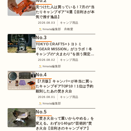
No.
2
見つけた人は買っている！7月の“当
たりキャンプギア”4選【目利きが本
気で推す逸品】
2026.08.03
キャンプ用品
hinata編集部 舟橋愛
No.
3
TOKYO CRAFTS×トヨトミ
「GEAR MISSION」がコラボ！冬
キャンプの“火まわり”を担う限定
K3クッキングストーブが登場
2026.08.02
キャンプ用品
hinata編集部
No.
4
【7月版】キャンパーが本当に買っ
たキャンプギアTOP10！1位は予約
殺到したあの焚き火台
2026.08.01
キャンプ用品
hinata編集部
No.
5
「焚き火台って重いからやめる」を
変える。わずか140gの“芸術的”焚
き火台【目利きのキャンプギア】