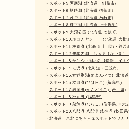
スポット5.阿寒湖 (北海道・釧路市)
スポット6.塘路湖 (北海道 標茶町)
スポット7.茨戸川 (北海道 石狩市)
スポット8.糠平湖 (北海道 上士幌町)
スポット9.大沼公園 (北海道 七飯町)
スポット10.ホロカヤントー (北海道 大樹
スポット11.桜岡湖 (北海道 上川郡・剣淵
スポット12.朱鞠内湖（しゅまりない湖）
スポット13.かなやま湖の釣り情報 イト
スポット14.桂沢湖 (北海道・三笠市)
スポット15.女満別湖(めまんべつ) (北海
スポット16.桧原湖(ひばらこ) (福島県)
スポット17.岩洞湖(がんどうこ) (岩手県)
スポット18.秋元湖 (福島県)
スポット19.菜魚湖(ななこ) (岩手県)※大
スポット20.八郎湖 八郎潟 残存湖 (秋田県
北海道・東北にある人気スポットでワカサ