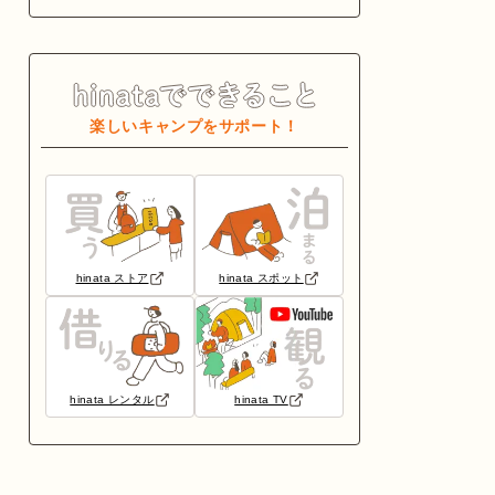
楽しいキャンプをサポート！
hinata ストア
hinata スポット
hinata レンタル
hinata TV