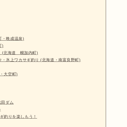
町・晩成温泉)
町)
 (北海道 幌加内町)
ウ・氷上ワカサギ釣り (北海道・南富良野町)
道・大空町)
志田ダム
)
ギ釣りを楽しもう！