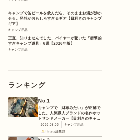
キャンプで缶ビールを飲んだら、そのままお湯が沸か
せる。発想がおもしろすぎるギア【目利きのキャンプ
ギア】
キャンプ用品
正直、知りませんでした…バイヤーが驚いた「衝撃的
すぎキャンプ道具」6選【2026年版】
キャンプ用品
ランキング
No.
1
キャンプで「財布みたい」が正解で
した。人気職人ブランドの名作ホッ
トサンドメーカー【目利きのキャン
プギア】
2026.08.05
キャンプ用品
hinata編集部