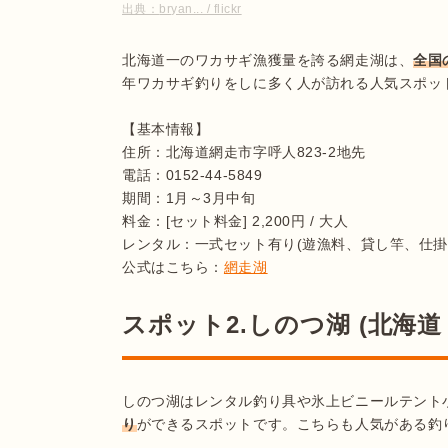
出典：
bryan... / flickr
北海道一のワカサギ漁獲量を誇る網走湖は、
全国
年ワカサギ釣りをしに多く人が訪れる人気スポット
【基本情報】

住所：北海道網走市字呼人823-2地先

電話：0152-44-5849

期間：1月～3月中旬

料金：[セット料金] 2,200円 / 大人

レンタル：一式セット有り(遊漁料、貸し竿、仕掛
公式はこちら：
網走湖
スポット2.しのつ湖 (北海道
しのつ湖はレンタル釣り具や氷上ビニールテント
り
ができるスポットです。こちらも人気がある釣