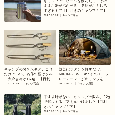
キャンプで缶ビールを飲んだら、その
ままお湯が沸かせる。発想がおもしろ
すぎるギア【目利きのキャンプギア】
2026.08.07
キャンプ用品
キャンプの焚き火ギア、これ
設営はボタンを押すだけ。
だけでいい。名作の薪ばさみ
MINIMAL WORKS初のエアフ
＋火吹き棒が160gに【目利き
レームテントがキャンプを変
のキャンプギア】
えるかも
2026.08.15
キャンプ用品
2026.07.27
キャンプ用品
干す場所がない…キャンプの悩み、22g
で解決するギアを見つけました【目利
きのキャンプギア】
2026.07.13
キャンプ用品