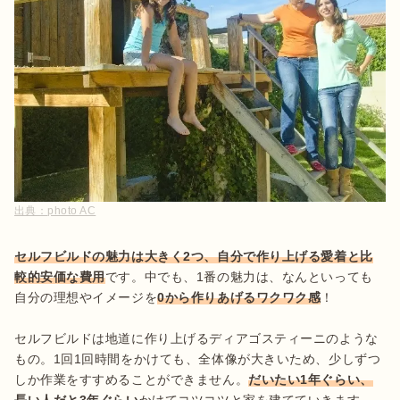
出典：
photo AC
セルフビルドの魅力は大きく2つ、自分で作り上げる愛着と比
較的安価な費用
です。中でも、1番の魅力は、なんといっても
自分の理想やイメージを
0から作りあげるワクワク感
！

セルフビルドは地道に作り上げるディアゴスティーニのような
もの。1回1回時間をかけても、全体像が大きいため、少しずつ
しか作業をすすめることができません。
だいたい1年ぐらい、