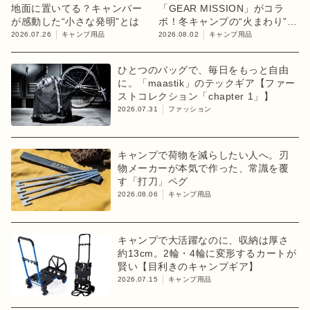
地面に置いてる？キャンパー
「GEAR MISSION」がコラ
が感動した“小さな発明”とは
ボ！冬キャンプの“火まわり”を
担う限定K3クッキングストー
2026.07.26
キャンプ用品
2026.08.02
キャンプ用品
ブが登場
ひとつのバッグで、毎日をもっと自由
に。「maastik」のテックギア【ファー
ストコレクション「chapter 1」】
2026.07.31
ファッション
キャンプで荷物を減らしたい人へ。刃
物メーカーが本気で作った、常識を覆
す「打刀」ペグ
2026.08.06
キャンプ用品
キャンプで大活躍なのに、収納は厚さ
約13cm。2輪・4輪に変形するカートが
賢い【目利きのキャンプギア】
2026.07.15
キャンプ用品