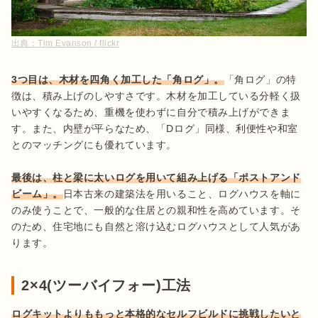
出典：
Tim Evanson / flickr
3つ目は、木材を四角く加工した「角ログ」。
「角ログ」の特
徴は、積み上げのしやすさです。木材を加工している分軽く扱
いやすくなるため、重機を使わずに自分で積み上げができま
す。また、内壁が平らなため、「Dログ」同様、利便性や和室
とのマッチングにも優れています。

最後は、柱と梁に太いログを用いて組み上げる「ポストアンド
ビーム」。
日本古来の建築法を用いること、ログハウスを軸に
のみ使うことで、一般的な住居との親和性を高めています。そ
のため、住宅地にも自然と溶け込むログハウスとして人気があ
ります。
2×4(ツーバイフォー)工法
ログキットよりももっと本格的なセルフビルドに挑戦したいと