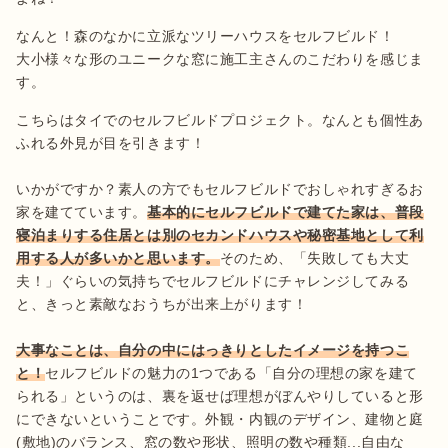
なんと！森のなかに立派なツリーハウスをセルフビルド！

大小様々な形のユニークな窓に施工主さんのこだわりを感じま
す。
こちらはタイでのセルフビルドプロジェクト。なんとも個性あ
ふれる外見が目を引きます！

いかがですか？素人の方でもセルフビルドでおしゃれすぎるお
家を建てています。
基本的にセルフビルドで建てた家は、普段
寝泊まりする住居とは別のセカンドハウスや秘密基地として利
用する人が多いかと思います。
そのため、「失敗しても大丈
夫！」ぐらいの気持ちでセルフビルドにチャレンジしてみる
と、きっと素敵なおうちが出来上がります！

大事なことは、自分の中にはっきりとしたイメージを持つこ
と！
セルフビルドの魅力の1つである「自分の理想の家を建て
られる」というのは、裏を返せば理想がぼんやりしていると形
にできないということです。外観・内観のデザイン、建物と庭
(敷地)のバランス、窓の数や形状、照明の数や種類...自由な