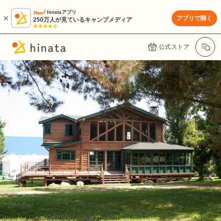
hinataアプリ
アプリで開く
250万人が見ているキャンプメディア
公式ストア