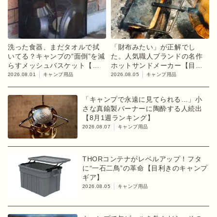
洗った食器、まだタオルで拭
「財布みたい」が正解でし
いてる？キャンプの“面倒”を減
た。人気職人ブランドの名作
らすメッシュバスケット【目
ホットサンドメーカー【目利
利きのキャンプギア】
きのキャンプギア】
2026.08.01
キャンプ用品
2026.08.05
キャンプ用品
「キャンプで永遠に見てられる…」小
さな真鍮製バーナーに陶酔する人続出
【8月1週ランキング】
2026.08.07
キャンプ用品
THORコンテナがレベルアップ！フタ
に“一石二鳥”の革命【目利きのキャンプ
ギア】
2026.08.05
キャンプ用品