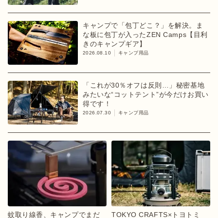
キャンプで「包丁どこ？」を解決。ま
な板に包丁が入ったZEN Camps【目利
きのキャンプギア】
2026.08.10
キャンプ用品
「これが30％オフは反則…」秘密基地
みたいな“コットテント”が今だけお買い
得です！
2026.07.30
キャンプ用品
蚊取り線香、キャンプでまだ
TOKYO CRAFTS×トヨトミ