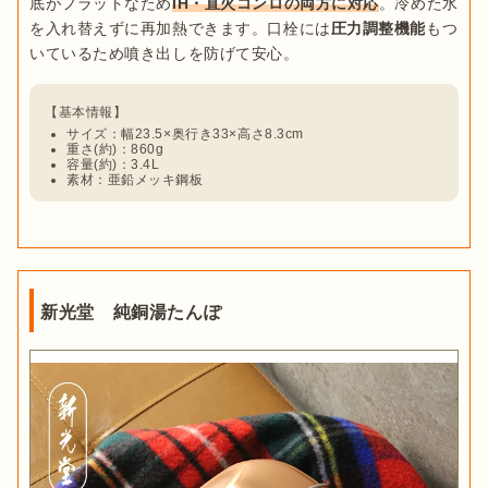
底がフラットなため
IH・直火コンロの両方に対応
。冷めた水
を入れ替えずに再加熱できます。口栓には
圧力調整機能
もつ
サイズ：幅23.5×奥行き33×高さ8.3cm
重さ(約)：860g
容量(約)：3.4L
素材：亜鉛メッキ鋼板
新光堂 純銅湯たんぽ