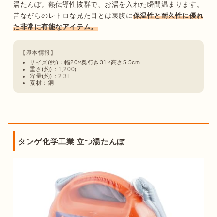
湯たんぽ。熱伝導性抜群で、お湯を入れた瞬間温まります。
昔ながらのレトロな見た目とは裏腹に
保温性と耐久性に優れ
た非常に有能なアイテム。
サイズ(約)：幅20×奥行き31×高さ5.5cm
重さ(約)：1,200g
容量(約)：2.3L
素材：銅
タンゲ化学工業 立つ湯たんぽ