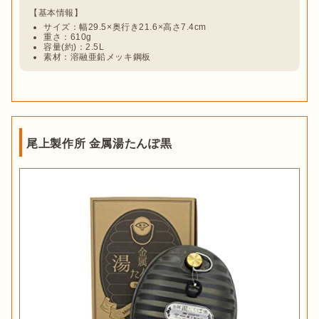
サイズ：幅29.5×奥行き21.6×高さ7.4cm
重さ：610g
容量(約)：2.5L
素材：溶融亜鉛メッキ鋼板
尾上製作所 金属湯たんぽ黒