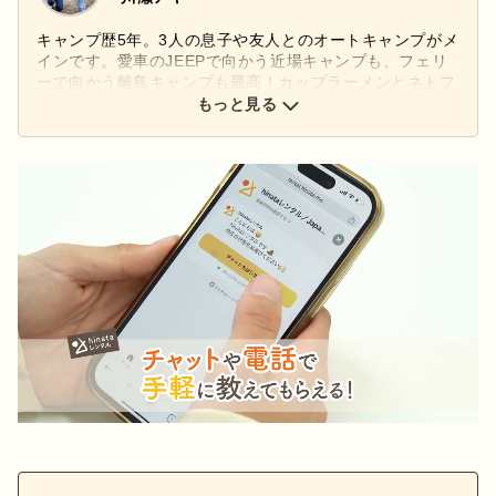
キャンプ歴5年。3人の息子や友人とのオートキャンプがメ
インです。愛車のJEEPで向かう近場キャンプも、フェリ
ーで向かう離島キャンプも最高！カップラーメンとネトフ
リで過ごす、脱力系スタイルがお気に入りです。相棒はス
もっと見る
ノーピークの焚火台Mと、ナンガのオーロラライト
450DX。長く使うほど味が出る、武骨で丈夫なギアが大好
き。ビンテージも気になります。昆虫採集を楽しめるキャ
ンプ場や楽器演奏OKのキャンプ場を日々開拓中！