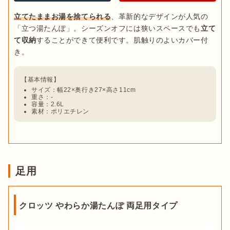
立てたままお湯を捨てられる
、革新的なデザインが人気の
「立つ湯たんぽ」。シーズンオフには狭いスペースでも
立て
て収納
することができて便利です。肌触りのよいカバー付
サイズ：幅22×奥行き27×高さ11cm
重さ：-
容量：2.6L
素材：ポリエチレン
足用
クロッツ やわらか湯たんぽ 両足用タイプ