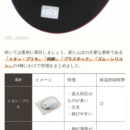
出典：
Amazon
続いては素材に着目しましょう。湯たんぽの主要な素材である
「トタン・ブリキ」「純銅」「プラスチック」「ゴム・シリコ
ン」
の4種にわけて特徴をまとめました。
イメージ
特徴
保温持続時間
素材
・直火対応の
ものが多い

トタン・ブリ
◎
キ
・丈夫

・錆びやすい
・熱伝導率が