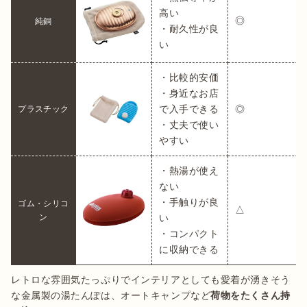
高い

◎
純銅
・耐久性が良
い
・比較的安価

・身近なお店
で入手できる

◎
プラスチック
・丈夫で使い
やすい
・熱湯が使え
ない

・手触りが良
ゴム・シリコ
△
ン
い

・コンパクト
に収納できる
レトロな雰囲気たっぷりでインテリアとしても愛着が湧きそう
な金属製の湯たんぽは、オートキャンプなど
荷物をたくさん持