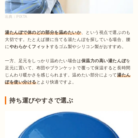
出典：
PIXTA
湯たんぽで体のどの部分を温めたいか
、という視点で選ぶのも
大切です。たとえば腰に当てる湯たんぽを探している場合、腰
に
やわらかくフィット
するゴム製やシリコン製がおすすめ。

一方、足元をしっかり温めたい場合は
保温力の高い湯たんぽ
を
足元に置いて、布団やブランケットで覆って保温すると長時間
じんわり暖かさを感じられます。温めたい部分によって
湯たん
ぽを使い分ける
とより快適ですよ。
持ち運びやすさで選ぶ