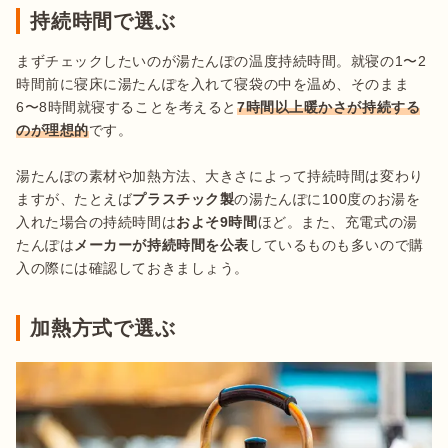
持続時間で選ぶ
まずチェックしたいのが湯たんぽの温度持続時間。就寝の1〜2
時間前に寝床に湯たんぽを入れて寝袋の中を温め、そのまま
6〜8時間就寝することを考えると
7時間以上暖かさが持続する
のが理想的
です。

湯たんぽの素材や加熱方法、大きさによって持続時間は変わり
ますが、たとえば
プラスチック製
の湯たんぽに100度のお湯を
入れた場合の持続時間は
およそ9時間
ほど。また、充電式の湯
たんぽは
メーカーが持続時間を公表
しているものも多いので購
入の際には確認しておきましょう。
加熱方式で選ぶ