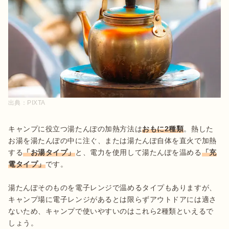
出典：
PIXTA
キャンプに役立つ湯たんぽの加熱方法は
おもに2種類
。熱した
お湯を湯たんぽの中に注ぐ、または湯たんぽ自体を直火で加熱
する
「お湯タイプ」
と、電力を使用して湯たんぽを温める
「充
電タイプ」
です。

湯たんぽそのものを電子レンジで温めるタイプもありますが、
キャンプ場に電子レンジがあるとは限らずアウトドアには適さ
ないため、キャンプで使いやすいのはこれら2種類といえるで
しょう。