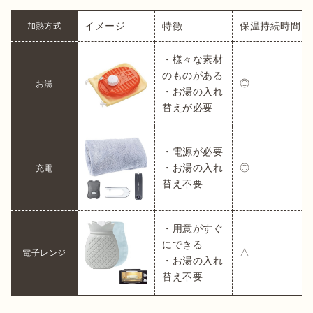
イメージ
特徴
保温持続時間
加熱方式
・様々な素材
のものがある

◎
お湯
・お湯の入れ
替えが必要
・電源が必要

・お湯の入れ
◎
充電
替え不要
・用意がすぐ
にできる

△
電子レンジ
・お湯の入れ
替え不要