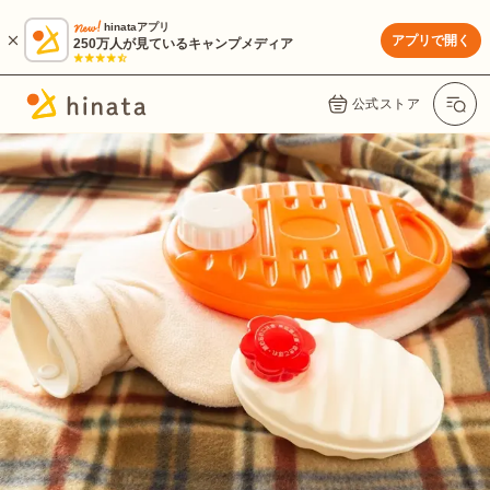
hinataアプリ
アプリで開く
250万人が見ているキャンプメディア
公式ストア