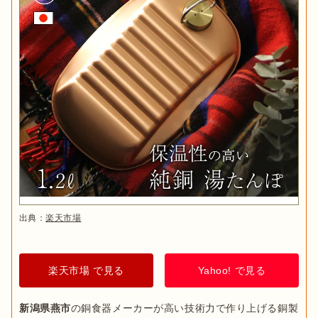
出典：
楽天市場
楽天市場 で見る
Yahoo! で見る
新潟県燕市
の銅食器メーカーが高い技術力で作り上げる銅製