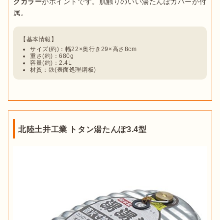
クカラー
がポイントです。肌触りのいい湯たんぽカバーが付
属。
サイズ(約)：幅22×奥行き29×高さ8cm
重さ(約)：680g
容量(約)：2.4L
材質：鉄(表面処理鋼板)
北陸土井工業 トタン湯たんぽ3.4型