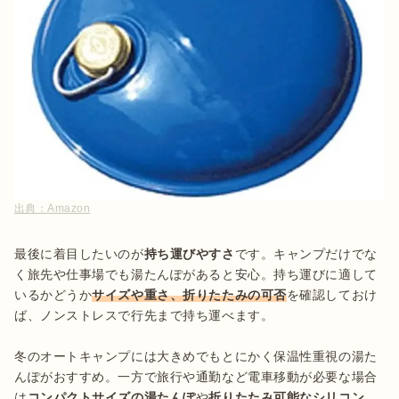
出典：
Amazon
最後に着目したいのが
持ち運びやすさ
です。キャンプだけでな
く旅先や仕事場でも湯たんぽがあると安心。持ち運びに適して
いるかどうか
サイズや重さ、折りたたみの可否
を確認しておけ
ば、ノンストレスで行先まで持ち運べます。

冬のオートキャンプには大きめでもとにかく保温性重視の湯た
んぽがおすすめ。一方で旅行や通勤など電車移動が必要な場合
は
コンパクトサイズの湯たんぽ
や
折りたたみ可能なシリコン