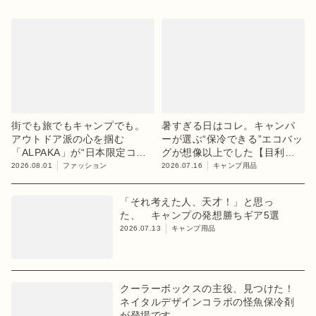
街でも旅でもキャンプでも。
暑すぎる日はコレ。キャンパ
アウトドア派の心を掴む
ーが選ぶ“保冷できる”エコバッ
「ALPAKA」が“日本限定コレ
グが想像以上でした【目利き
クション”第3弾を発売
のキャンプギア】
2026.08.01
ファッション
2026.07.16
キャンプ用品
「それ考えた人、天才！」と思っ
た、 キャンプの発想勝ちギア5選
2026.07.13
キャンプ用品
クーラーボックスの主役、見つけた！
ネイタルデザインコラボの怪魚保冷剤
が登場です