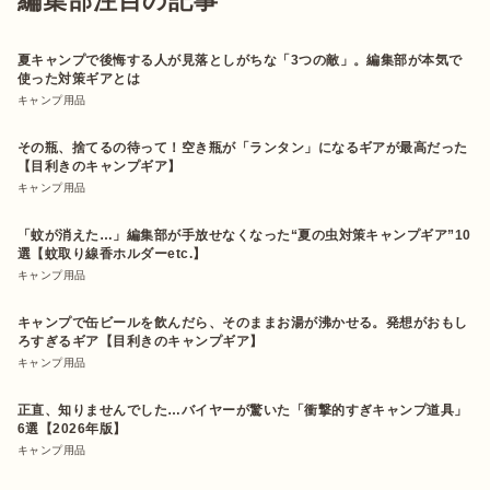
編集部注目の記事
夏キャンプで後悔する人が見落としがちな「3つの敵」。編集部が本気で
使った対策ギアとは
キャンプ用品
その瓶、捨てるの待って！空き瓶が「ランタン」になるギアが最高だった
【目利きのキャンプギア】
キャンプ用品
「蚊が消えた…」編集部が手放せなくなった“夏の虫対策キャンプギア”10
選【蚊取り線香ホルダーetc.】
キャンプ用品
キャンプで缶ビールを飲んだら、そのままお湯が沸かせる。発想がおもし
ろすぎるギア【目利きのキャンプギア】
キャンプ用品
正直、知りませんでした…バイヤーが驚いた「衝撃的すぎキャンプ道具」
6選【2026年版】
キャンプ用品