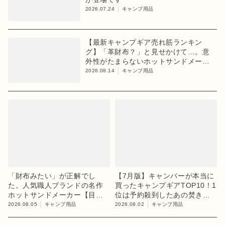
2026.07.24
キャンプ用品
【最新キャンプギア売れ筋ランキン
グ】「革財布？」と見せかけて…。意
外性がたまらないホットサンドメーカ
ーが1位【8月2週目】
2026.08.14
キャンプ用品
「財布みたい」が正解でし
【7月版】キャンパーが本当に
た。人気職人ブランドの名作
買ったキャンプギアTOP10！1
ホットサンドメーカー【目利
位は予約殺到したあの焚き火
きのキャンプギア】
台
2026.08.05
キャンプ用品
2026.08.02
キャンプ用品