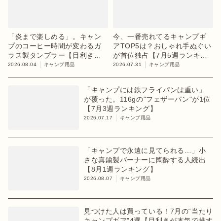
「炎まで楽しめる」。キャン
今、一番売れてるキャンプギ
プのコーヒー時間が変わるガ
アTOP5は？おしゃれ手ぬぐい
ラス製タンブラー【目利きの
が首位独占【7月5週ランキン
キャンプギア】
グ】
2026.08.04
キャンプ用品
2026.07.31
キャンプ用品
「キャンプには鉄フライパンは重い」
が覆った。116gの"フェザーパン"が1位
【7月3週ランキング】
2026.07.17
キャンプ用品
「キャンプで永遠に見てられる…」小
さな真鍮製バーナーに陶酔する人続出
【8月1週ランキング】
2026.08.07
キャンプ用品
見つけた人は買っている！7月の“当たり
キャンプギア”4選【目利きが本気で推す