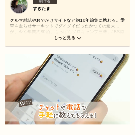
制作者
すぎたま
クルマ雑誌やおでかけサイトなど約10年編集に携わる。愛
車を走らせサーキットでグイグイだったかつての週末…
が、今や年間約80泊、もっぱらソロキャンプ三昧。JBS認
定ブッシュクラフトアドバイザー
もっと見る
Next
Stay