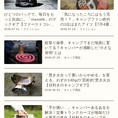
ひとつのバッグで、毎日をも
「気になったころにはもう完
っと自由に。「maastik」のテ
売！？」キャンプファン絶叫
ックギア【ファーストコレク
の1位はまたアイツ【7月4週ラ
ション「chapter 1」】
ンキング】
2026.07.31
ファッション
2026.07.24
ファッション
蚊取り線香、キャンプでまだ地面に置
いてる？キャンパーが感動した“小さな
発明”とは
2026.07.26
キャンプ用品
「焚き火台って重いからやめる」を変
える。わずか140gの“芸術的”焚き火台
【目利きのキャンプギア】
2026.08.03
キャンプ用品
「手が痛い…」キャンパーあるあるを
解決！定番トランクカーゴが地味だけ
ど最高の進化【目利きのキャンプギ