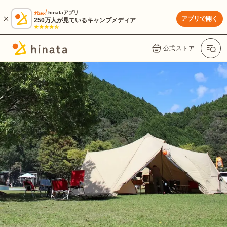
hinataアプリ
アプリで開く
250万人が見ているキャンプメディア
公式ストア