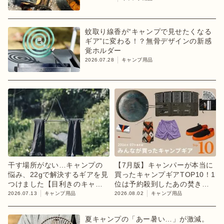
蚊取り線香が“キャンプで見せたくなる
ギア”に変わる！？無骨デザインの新感
覚ホルダー
2026.07.28
キャンプ用品
干す場所がない…キャンプの
【7月版】キャンパーが本当に
悩み、22gで解決するギアを見
買ったキャンプギアTOP10！1
つけました【目利きのキャン
位は予約殺到したあの焚き火
プギア】
台
2026.07.13
キャンプ用品
2026.08.02
キャンプ用品
夏キャンプの「あー暑い…」が激減。