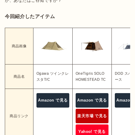
か、あなたはご存知ですか？
今回紹介したアイテム
商品画像
Ogawa ツインクレ
OneTigris SOLO
DOD スパ
商品名
スタT/C
HOMESTEAD TC
ース
Amazon で見る
Amazon で見る
Amazon
楽天市場 で見る
商品リンク
Yahoo! で見る