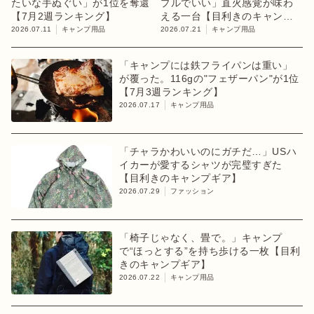
たいな手ぬぐい」が1位を奪還
プルでいい」直火感覚が味わ
【7月2週ランキング】
える一台【目利きのキャンプ
ギア】
2026.07.11
キャンプ用品
2026.07.21
キャンプ用品
「キャンプには鉄フライパンは重い」
が覆った。116gの"フェザーパン"が1位
【7月3週ランキング】
2026.07.17
キャンプ用品
「チャラかわいいのにガチだ…」USハ
イカーが愛するシャツが完璧すぎた
【目利きのキャンプギア】
2026.07.29
ファッション
「椅子じゃなく、畳で。」キャンプ
で“ほっとする”を持ち歩ける一枚【目利
きのキャンプギア】
2026.07.22
キャンプ用品