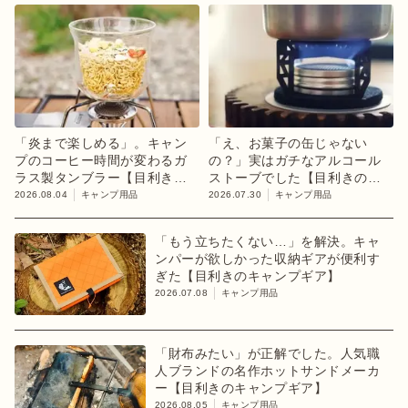
「炎まで楽しめる」。キャン
「え、お菓子の缶じゃない
プのコーヒー時間が変わるガ
の？」実はガチなアルコール
ラス製タンブラー【目利きの
ストーブでした【目利きのキ
キャンプギア】
ャンプギア】
2026.08.04
キャンプ用品
2026.07.30
キャンプ用品
「もう立ちたくない…」を解決。キャ
ンパーが欲しかった収納ギアが便利す
ぎた【目利きのキャンプギア】
2026.07.08
キャンプ用品
「財布みたい」が正解でした。人気職
人ブランドの名作ホットサンドメーカ
ー【目利きのキャンプギア】
2026.08.05
キャンプ用品