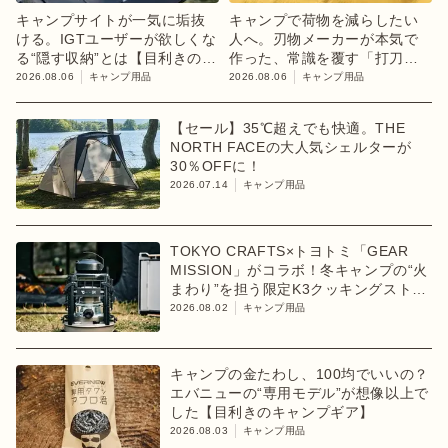
キャンプサイトが一気に垢抜
キャンプで荷物を減らしたい
ける。IGTユーザーが欲しくな
人へ。刃物メーカーが本気で
る“隠す収納”とは【目利きのキ
作った、常識を覆す「打刀」
ャンプギア】
ペグ
2026.08.06
キャンプ用品
2026.08.06
キャンプ用品
【セール】35℃超えでも快適。THE
NORTH FACEの大人気シェルターが
30％OFFに！
2026.07.14
キャンプ用品
TOKYO CRAFTS×トヨトミ「GEAR
MISSION」がコラボ！冬キャンプの“火
まわり”を担う限定K3クッキングストー
ブが登場
2026.08.02
キャンプ用品
キャンプの金たわし、100均でいいの？
エバニューの“専用モデル”が想像以上で
した【目利きのキャンプギア】
2026.08.03
キャンプ用品