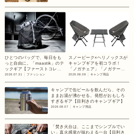
ひとつのバッグで、毎日をも
スノーピーク×ヘリノックスが
っと自由に。「maastik」のテ
キャンプギアを初コラボ！
ックギア【ファーストコレク
「ノガチェア」「ノガテーブ
ション「chapter 1」】
ル」を8月13日に発売
2026.07.31
ファッション
2026.08.08
キャンプ用品
キャンプで缶ビールを飲んだら、その
ままお湯が沸かせる。発想がおもしろ
すぎるギア【目利きのキャンプギア】
2026.08.07
キャンプ用品
「焚き火台は、ここまでシンプルでい
い」直火感覚が味わえる一台【目利き