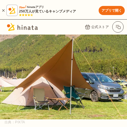
hinataアプリ
アプリで開く
250万人が見ているキャンプメディア
公式ストア
出典：
PIXTA