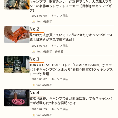
キャンプで「財布みたい」が正解でした。人気職人ブラ
ンドの名作ホットサンドメーカー【目利きのキャンプギ
ア】
2026.08.05
キャンプ用品
hinata編集部
No.
2
見つけた人は買っている！7月の“当たりキャンプギア”4
選【目利きが本気で推す逸品】
2026.08.03
キャンプ用品
hinata編集部 舟橋愛
No.
3
TOKYO CRAFTS×トヨトミ「GEAR MISSION」がコラ
ボ！冬キャンプの“火まわり”を担う限定K3クッキングス
トーブが登場
2026.08.02
キャンプ用品
hinata編集部
No.
4
蚊取り線香、キャンプでまだ地面に置いてる？キャンパ
ーが感動した“小さな発明”とは
2026.07.25
キャンプ用品
hinata編集部