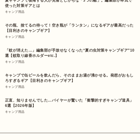
夏キャンプで後悔する人が見落としがちな「3つの敵」。編集部が本気で
使った対策ギアとは
キャンプ用品
その瓶、捨てるの待って！空き瓶が「ランタン」になるギアが最高だった
【目利きのキャンプギア】
キャンプ用品
「蚊が消えた…」編集部が手放せなくなった“夏の虫対策キャンプギア”10
選【蚊取り線香ホルダーetc.】
キャンプ用品
キャンプで缶ビールを飲んだら、そのままお湯が沸かせる。発想がおもし
ろすぎるギア【目利きのキャンプギア】
キャンプ用品
正直、知りませんでした…バイヤーが驚いた「衝撃的すぎキャンプ道具」
6選【2026年版】
キャンプ用品