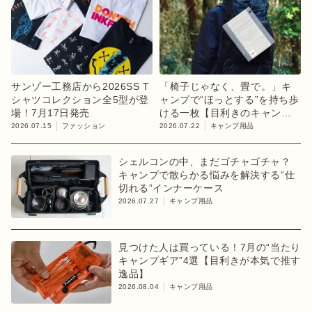
サンゾー工務店から2026SS T
「椅子じゃなく、畳で。」キ
シャツコレクション全5型が登
ャンプで“ほっとする”を持ち歩
場！7月17日発売
ける一枚【目利きのキャンプ
ギア】
2026.07.15
ファッション
2026.07.22
キャンプ用品
シェルコンの中、まだゴチャゴチャ？
キャンプで散らかる悩みを解決する“仕
切れる”インナーケース
2026.07.27
キャンプ用品
見つけた人は買っている！7月の“当たり
キャンプギア”4選【目利きが本気で推す
逸品】
2026.08.04
キャンプ用品