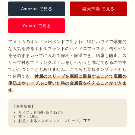
Amazon で見る
楽天市場 で見る
Yahoo! で見る
アメリカのオレゴン州ベンドで生まれ、特にハワイで爆発的
な人気を誇るボトルブランドのハイドロフラスク。缶やビン
をそのままカップに入れて保冷・保温でき、結露も防止。ス
リーブ付きでドリンクボトルをしっかりと固定できるので中
でがたつくこともありません。こちらも直接タンブラーとし
て使用でき、
付属のスリーブを底部に装着することで底面の
傷防止やテーブルに置いた時の金属音を抑えることができま
す
サイズ：直径8×高さ12cm
重さ：195g
材質：本体／ステンレス、スリーブ／TPE