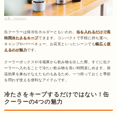
出典：
Amazon
缶クーラーは保冷缶ホルダーともいわれ、
缶を入れるだけで長
時間冷たさをキープ
できます。コンパクトで手軽に持ち運べ、
キャンプやバーベキュー、お花見といったシーンでも
幅広く使
えるのが魅力
です。

クーラーボックスや冷蔵庫から飲み物を出した際、すぐに缶ク
ーラーへ入れることで冷たい飲み物を長い時間楽しめます。保
温効果を兼ねそなえたものもあるため、一つ持っておくと季節
を問わず使える便利なアイテムです。
冷たさをキープするだけではない！缶
クーラーの4つの魅力