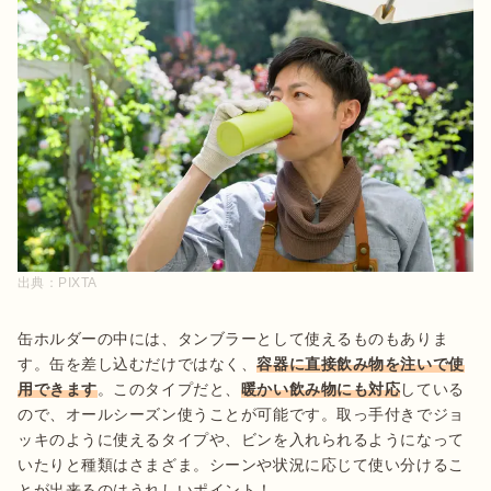
出典：
PIXTA
缶ホルダーの中には、タンブラーとして使えるものもありま
す。缶を差し込むだけではなく、
容器に直接飲み物を注いで使
用できます
。このタイプだと、
暖かい飲み物にも対応
している
ので、オールシーズン使うことが可能です。取っ手付きでジョ
ッキのように使えるタイプや、ビンを入れられるようになって
いたりと種類はさまざま。シーンや状況に応じて使い分けるこ
とが出来るのはうれしいポイント！