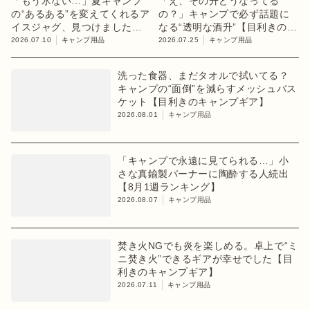
「もう氷ない…」夏キャンプ
「え、その升どうなってる
の“あるある”を変えてくれるア
の？」キャンプで必ず話題に
イスジャグ、見つけました
なる“透明な酒升”【目利きのキ
【目利きのキャンプギア】
ャンプギア】
2026.07.10
キャンプ用品
2026.07.25
キャンプ用品
洗った食器、まだタオルで拭いてる？
キャンプの“面倒”を減らすメッシュバス
ケット【目利きのキャンプギア】
2026.08.01
キャンプ用品
「キャンプで永遠に見てられる…」小
さな真鍮製バーナーに陶酔する人続出
【8月1週ランキング】
2026.08.07
キャンプ用品
焚き火NGでも炎を楽しめる。卓上で“ミ
ニ焚き火”できるギアが幸せでした【目
利きのキャンプギア】
2026.07.11
キャンプ用品