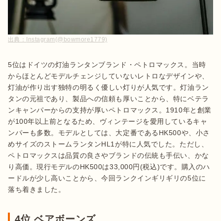
出典：
Instagram(@bowmore1779)
5位はドイツの灯油ランタンブランド・ペトロマックス。当時
からほとんどモデルチェンジしていないレトロなデザインや、
灯油が作り出す独特の明るく優しい灯りが人気です。灯油ラン
タンの元祖であり、製品への信頼も厚いことから、特にベテラ
ンキャンパーからの支持が厚いペトロマックス。1910年と創業
が100年以上前となるため、ヴィンテージを愛用しているキャ
ンパーも多数。モデルとしては、大定番であるHK500や、小さ
めサイズのストームランタンHL1が特に人気でした。ただし、
ペトロマックスは品質の良さやブランドの伝統も手伝い、かな
り高価。現行モデルのHK500は33,000円(税込)です。購入のハ
ードルが少し高いことから、今回ランクインギリギリの5位に
落ち着きました。
4位 ベアボーンズ