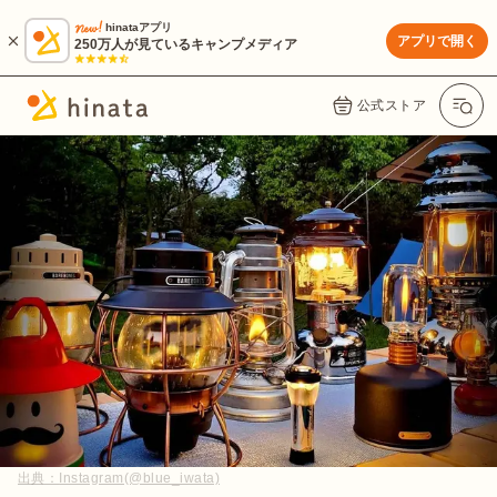
hinataアプリ
アプリで開く
250万人が見ているキャンプメディア
公式ストア
出典：
Instagram(@blue_iwata)