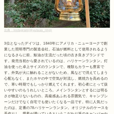
出典：
Instagram(@yutaaa_ring)
3位となったデイツは、1840年にアメリカ・ニューヨークで創
業した照明専門の製造会社。石油が燃料として使用されるよう
になるさらに前、鯨油が主流だった頃の古き良きブランドで
す。発売当初から愛されているのは、ハリケーンランタン。灯
油を使った卓上サイズのランタンで、種類もカラーも豊富で
す。外気が火に触れることがないため、風などで消えてしまう
心配もなく、またホヤの中で空気が対流し、燃焼力を高めるの
で、寒い時期でもしっかり燃えてくれます。初心者にとって扱
いやすいのもうれしいところ。メインランタンとするには明る
さが物足りないものの、高級感あふれる雰囲気で、キャンプシ
ーンだけでなく自宅でも使いたくなる一品です。特に人気だっ
たのは、定番の78ハリケーンランタン。オリジナルのケースを
手作りし、愛着が湧いているというこだわり派のキャンパーか