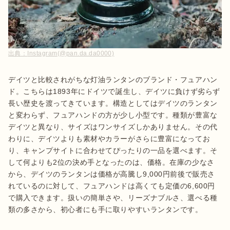
出典：
Instagram(@pan.da.da0000)
デイツと比較されがちな灯油ランタンのブランド・フュアハン
ド。こちらは1893年にドイツで誕生し、デイツに負けず劣らず
長い歴史を渡ってきています。構造としてはデイツのランタン
と変わらず、フュアハンドの方が少し小型です。種類が豊富な
デイツと異なり、サイズはワンサイズしかありません。その代
わりに、デイツよりも素材やカラーがさらに豊富になってお
り、キャンプサイトに合わせてぴったりの一品を選べます。そ
して何よりも2位の決め手となったのは、価格。在庫の少なさ
から、デイツのランタンは価格が高騰し9,000円前後で販売さ
れているのに対して、フュアハンドは高くても定価の6,600円
で購入できます。扱いの簡単さや、リーズナブルさ、選べる種
類の多さから、初心者にも手に取りやすいランタンです。