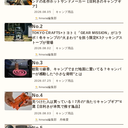
ンドの名作ホットサンドメーカー【目利きのキャンプギ
ア】
2026.08.05
キャンプ用品
hinata編集部
No.
2
TOKYO CRAFTS×トヨトミ「GEAR MISSION」がコラ
ボ！冬キャンプの“火まわり”を担う限定K3クッキングス
トーブが登場
2026.08.02
キャンプ用品
hinata編集部
No.
3
蚊取り線香、キャンプでまだ地面に置いてる？キャンパ
ーが感動した“小さな発明”とは
2026.07.25
キャンプ用品
hinata編集部
No.
4
見つけた人は買っている！7月の“当たりキャンプギア”4
選【目利きが本気で推す逸品】
2026.08.03
キャンプ用品
hinata編集部 舟橋愛
No.
5