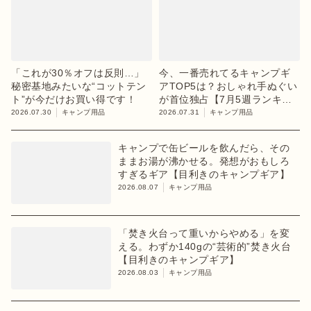
「これが30％オフは反則…」
今、一番売れてるキャンプギ
秘密基地みたいな“コットテン
アTOP5は？おしゃれ手ぬぐい
ト”が今だけお買い得です！
が首位独占【7月5週ランキン
グ】
2026.07.30
キャンプ用品
2026.07.31
キャンプ用品
キャンプで缶ビールを飲んだら、その
ままお湯が沸かせる。発想がおもしろ
すぎるギア【目利きのキャンプギア】
2026.08.07
キャンプ用品
「焚き火台って重いからやめる」を変
える。わずか140gの“芸術的”焚き火台
【目利きのキャンプギア】
2026.08.03
キャンプ用品