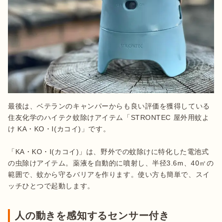
最後は、ベテランのキャンパーからも良い評価を獲得している
住友化学のハイテク蚊除けアイテム「STRONTEC 屋外用蚊よ
け KA・KO・I(カコイ)」です。

「KA・KO・I(カコイ)」は、野外での蚊除けに特化した電池式
の虫除けアイテム。薬液を自動的に噴射し、半径3.6m、40㎡の
範囲で、蚊から守るバリアを作ります。使い方も簡単で、スイ
ッチひとつで起動します。
人の動きを感知するセンサー付き