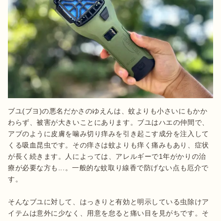
ブユ(ブヨ)の悪名だかさのゆえんは、蚊よりも小さいにもかか
わらず、被害が大きいことにあります。ブユはハエの仲間で、
アブのように皮膚を噛み切り痒みを引き起こす成分を注入して
くる吸血昆虫です。その痒さは蚊よりも痒く痛みもあり、症状
が長く続きます。人によっては、アレルギーで1年がかりの治
療が必要な方も...。一般的な蚊取り線香で防げない点も厄介で
す。

そんなブユに対して、はっきりと有効と明示している虫除けア
イテムは意外に少なく、用意を怠ると痛い目を見がちです。そ