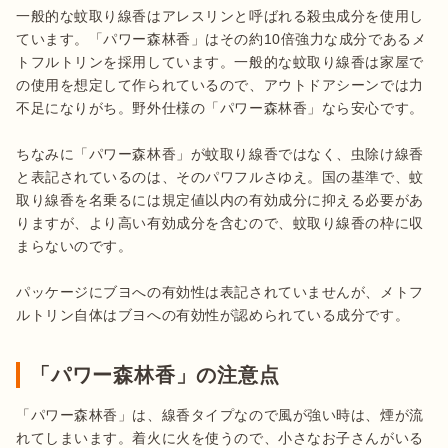
一般的な蚊取り線香はアレスリンと呼ばれる殺虫成分を使用し
ています。「パワー森林香」はその約10倍強力な成分であるメ
トフルトリンを採用しています。一般的な蚊取り線香は家屋で
の使用を想定して作られているので、アウトドアシーンでは力
不足になりがち。野外仕様の「パワー森林香」なら安心です。

ちなみに「パワー森林香」が蚊取り線香ではなく、虫除け線香
と表記されているのは、そのパワフルさゆえ。国の基準で、蚊
取り線香を名乗るには規定値以内の有効成分に抑える必要があ
りますが、より高い有効成分を含むので、蚊取り線香の枠に収
まらないのです。

パッケージにブヨへの有効性は表記されていませんが、メトフ
ルトリン自体はブヨへの有効性が認められている成分です。
「パワー森林香」の注意点
「パワー森林香」は、線香タイプなので風が強い時は、煙が流
れてしまいます。着火に火を使うので、小さなお子さんがいる