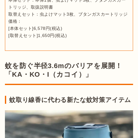
本体セット：本体1個、虫よけマット3枚、ブタンガスカー
トリッジ、取扱説明書

取替えセット：虫よけマット3枚、ブタンガスカートリッジ

価格：

[本体セット]6,578円(税込)

[取替えセット]1,650円(税込)
蚊を防ぐ半径3.6mのバリアを展開！
「KA・KO・I（カコイ）」
蚊取り線香に代わる新たな蚊対策アイテム