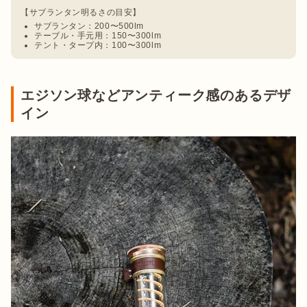
サブランタン：200〜500lm
テーブル・手元用：150〜300lm
テント・タープ内：100〜300lm
エジソン球などアンティーク感のあるデザ
イン