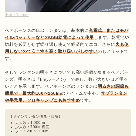
出典：
Yahoo!
ベアボーンズのLEDランタンは、基本的に
充電式、またはモバ
イルバッテリーなどのUSB給電によって使用
します。乾電池や
燃料を必要とせず繰り返し使えて経済的でエコ、さらに
火も使
用しないので安全性も高く取り扱いがしやすい
のもメリットで
す。

そしてランタンの明るさについても高い評価が集まるベアボー
ンズ。明るさは「lm(ルーメン)」で表し、数が大きいほど明る
いことを示します。ベアボーンズのランタンは
明るさの調節も
簡単で、最大約100〜250lm
のアイテムが中心。
サブランタン
や手元用、ソロキャンプにもおすすめ
大人数：1,000lm
少人数：700lm程度
ソロ：200〜300lm