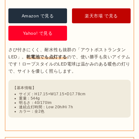
Amazon で見る
楽天市場 で見る
Yahoo! で見る
さび付きにくく、耐水性も抜群の「アウトポストランタン
LED」。
乾電池でも点灯する
ので、使い勝手も良いアイテム
です！ロープスタイルのLED電球は温かみのある暖色の灯り
サイズ：H17.15×W17.15×D17.78cm
重量：544g
明るさ：40/170lm
連続点灯時間：Low 20h/Hi 7h
カラー：全2色