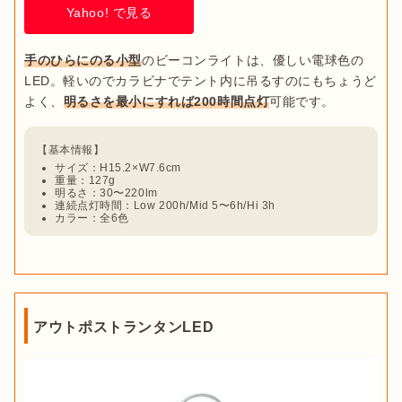
Yahoo! で見る
手のひらにのる小型
のビーコンライトは、優しい電球色の
LED。軽いのでカラビナでテント内に吊るすのにもちょうど
よく、
明るさを最小にすれば200時間点灯
サイズ：H15.2×W7.6cm
重量：127g
明るさ：30〜220lm
連続点灯時間：Low 200h/Mid 5〜6h/Hi 3h
カラー：全6色
アウトポストランタンLED