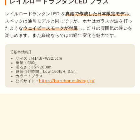
レイルロードランタンLED ブラス
レイルロードランタンLED を
真鍮で作成した日本限定モデル
。
スペックは通常モデルと同じですが、ホヤはガラスが波を打っ
たような
ウェイビースモークが付属
し、灯りの雰囲気の違いを
サイズ：H14.6×W32.5cm
重量：960g
明るさ：35〜200lm
連続点灯時間：Low 100h/Hi 3.5h
カラー：ブラス
https://barebonesliving.jp/
公式サイト：