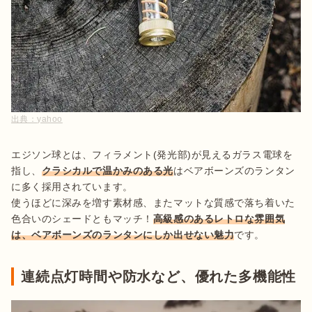
出典：
yahoo
エジソン球とは、フィラメント(発光部)が見えるガラス電球を
指し、
クラシカルで温かみのある光
はベアボーンズのランタン
に多く採用されています。

使うほどに深みを増す素材感、またマットな質感で落ち着いた
色合いのシェードともマッチ！
高級感のあるレトロな雰囲気
は、ベアボーンズのランタンにしか出せない魅力
です。
連続点灯時間や防水など、優れた多機能性