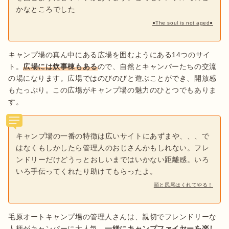
かなところでした
●The soul is not aged●
キャンプ場の真ん中にある広場を囲むようにある14つのサイ
ト。
広場には炊事棟もある
ので、自然とキャンパーたちの交流
の場になります。広場ではのびのびと遊ぶことができ、開放感
もたっぷり。この広場がキャンプ場の魅力のひとつでもありま
す。
キャンプ場の一番の特徴は広いサイトにあずまや、、、で
はなくもしかしたら管理人のおじさんかもしれない。フレ
ンドリーだけどうっとおしいまではいかない距離感。いろ
いろ手伝ってくれたり助けてもらったよ。
頭と尻尾はくれてやる！
毛原オートキャンプ場の管理人さんは、親切でフレンドリーな
人柄がキャンパーに大人気
。一緒にキャンプファイヤーを楽し