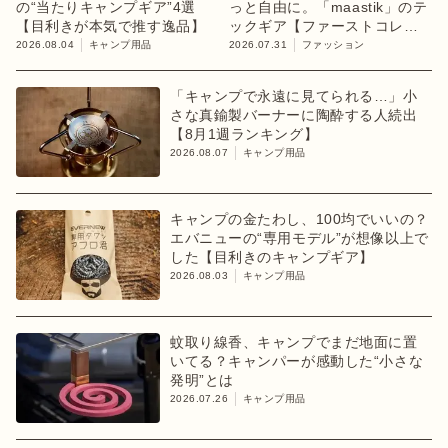
の“当たりキャンプギア”4選
っと自由に。「maastik」のテ
【目利きが本気で推す逸品】
ックギア【ファーストコレク
ション「chapter 1」】
2026.08.04
キャンプ用品
2026.07.31
ファッション
「キャンプで永遠に見てられる…」小
さな真鍮製バーナーに陶酔する人続出
【8月1週ランキング】
2026.08.07
キャンプ用品
キャンプの金たわし、100均でいいの？
エバニューの“専用モデル”が想像以上で
した【目利きのキャンプギア】
2026.08.03
キャンプ用品
蚊取り線香、キャンプでまだ地面に置
いてる？キャンパーが感動した“小さな
発明”とは
2026.07.26
キャンプ用品