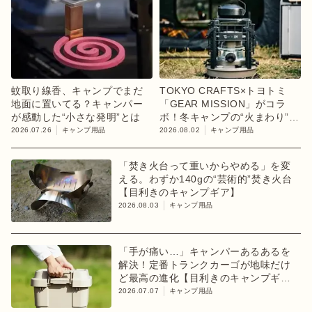
蚊取り線香、キャンプでまだ
TOKYO CRAFTS×トヨトミ
地面に置いてる？キャンパー
「GEAR MISSION」がコラ
が感動した“小さな発明”とは
ボ！冬キャンプの“火まわり”を
担う限定K3クッキングストー
2026.07.26
キャンプ用品
2026.08.02
キャンプ用品
ブが登場
「焚き火台って重いからやめる」を変
える。わずか140gの“芸術的”焚き火台
【目利きのキャンプギア】
2026.08.03
キャンプ用品
「手が痛い…」キャンパーあるあるを
解決！定番トランクカーゴが地味だけ
ど最高の進化【目利きのキャンプギ
ア】
2026.07.07
キャンプ用品