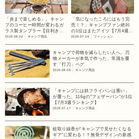
「炎まで楽しめる」。キャン
「気になったころにはもう完
プのコーヒー時間が変わるガ
売！？」キャンプファン絶叫
ラス製タンブラー【目利きの
の1位はまたアイツ【7月4週ラ
キャンプギア】
ンキング】
2026.08.04
キャンプ用品
2026.07.24
ファッション
キャンプで荷物を減らしたい人へ。刃
物メーカーが本気で作った、常識を覆
す「打刀」ペグ
2026.08.06
キャンプ用品
「キャンプには鉄フライパンは重い」
が覆った。116gの"フェザーパン"が1位
【7月3週ランキング】
2026.07.17
キャンプ用品
蚊取り線香が“キャンプで見せたくなる
ギア”に変わる！？無骨デザインの新感