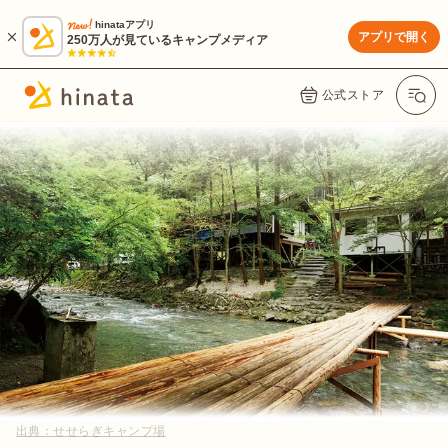
hinataアプリ
アプリで開く
250万人が見ているキャンプメディア
公式ストア
出典：
せせらぎキャンプ場