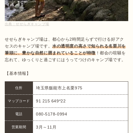
出典：
せせらぎキャンプ場
せせらぎキャンプ場は、都心から2時間足らずで行ける好アク
セスのキャンプ場です。
水の透明度の高さで知られる名栗川を
筆頭に、豊かな自然に囲まれていることが特徴
！都会の喧騒を
忘れて、ゆっくりと過ごすにはうってつけのキャンプ場です。

【基本情報】
埼玉県飯能市上名栗975
住所
91 215 649*22
マップコード
080-5178-0994
電話
3月～11月
営業期間