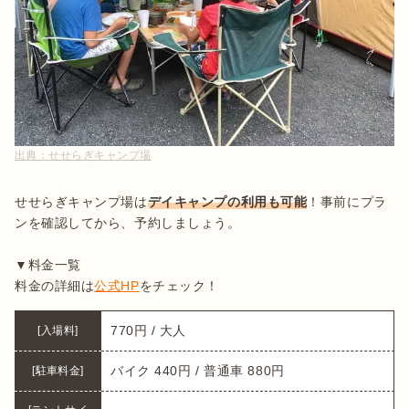
出典：
せせらぎキャンプ場
せせらぎキャンプ場は
デイキャンプの利用も可能
！事前にプラ
ンを確認してから、予約しましょう。

▼料金一覧

料金の詳細は
公式HP
をチェック！
770円 / 大人
[入場料]
バイク 440円 / 普通車 880円
[駐車料金]