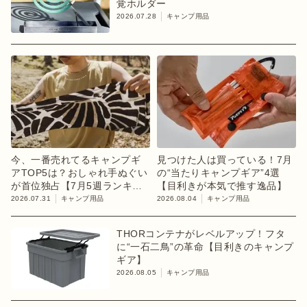
覚ホルダー
2026.07.28
キャンプ用品
今、一番売れてるキャンプギ
見つけた人は買っている！7月
アTOP5は？おしゃれ手ぬぐい
の“当たりキャンプギア”4選
が首位独占【7月5週ランキン
【目利きが本気で推す逸品】
グ】
2026.07.31
キャンプ用品
2026.08.04
キャンプ用品
THORコンテナがレベルアップ！フタ
に“一石二鳥”の革命【目利きのキャンプ
ギア】
2026.08.05
キャンプ用品