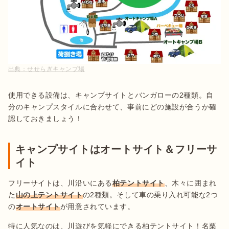
出典：
せせらぎキャンプ場
使用できる設備は、キャンプサイトとバンガローの2種類。自
分のキャンプスタイルに合わせて、事前にどの施設が合うか確
認しておきましょう！
キャンプサイトはオートサイト＆フリーサ
イト
フリーサイトは、川沿いにある
柏テントサイト
、木々に囲まれ
た
山の上テントサイト
の2種類。そして車の乗り入れ可能な2つ
の
オートサイト
が用意されています。
特に人気なのは、川遊びを気軽にできる柏テントサイト！名栗