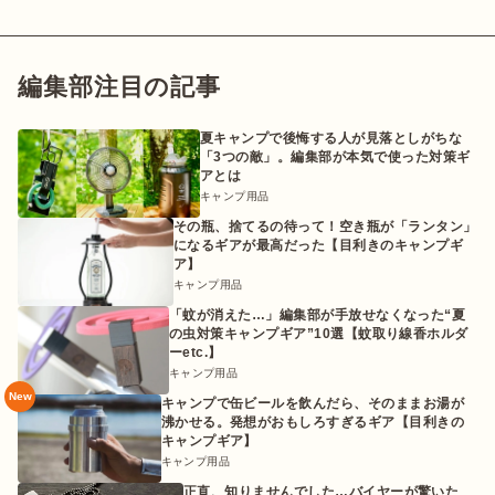
編集部注目の記事
夏キャンプで後悔する人が見落としがちな
「3つの敵」。編集部が本気で使った対策ギ
アとは
キャンプ用品
その瓶、捨てるの待って！空き瓶が「ランタン」
になるギアが最高だった【目利きのキャンプギ
ア】
キャンプ用品
「蚊が消えた…」編集部が手放せなくなった“夏
の虫対策キャンプギア”10選【蚊取り線香ホルダ
ーetc.】
キャンプ用品
New
キャンプで缶ビールを飲んだら、そのままお湯が
沸かせる。発想がおもしろすぎるギア【目利きの
キャンプギア】
キャンプ用品
正直、知りませんでした…バイヤーが驚いた