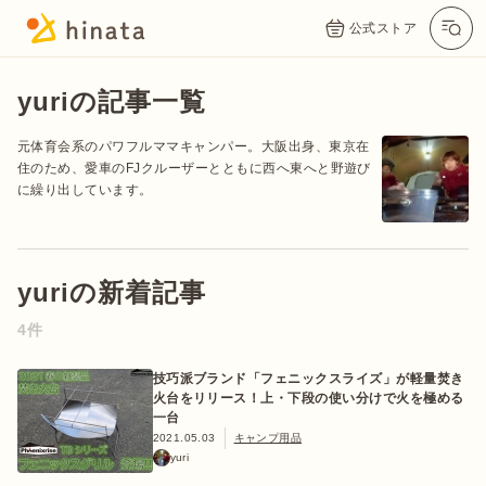
公式ストア
yuriの記事一覧
元体育会系のパワフルママキャンパー。大阪出身、東京在
住のため、愛車のFJクルーザーとともに西へ東へと野遊び
に繰り出しています。
yuriの新着記事
公式App
Twitter
Instagram
LINE
4件
技巧派ブランド「フェニックスライズ」が軽量焚き
火台をリリース！上・下段の使い分けで火を極める
公式オンラインストア
一台
2021.05.03
キャンプ用品
yuri