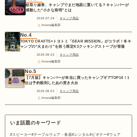
蚊取り線香、キャンプでまだ地面に置いてる？キャンパーが
感動した“小さな発明”とは
2026.07.26
キャンプ用品
hinata編集部
No.4
TOKYO CRAFTS×トヨトミ「GEAR MISSION」がコラボ！冬キ
ャンプの“火まわり”を担う限定K3クッキングストーブが登場
2026.08.02
キャンプ用品
hinata編集部
No.5
【7月版】キャンパーが本当に買ったキャンプギアTOP10！1
位は予約殺到したあの焚き火台
2026.08.02
キャンプ用品
hinata編集部
いま話題のキーワード
スピーカー
テーブルウェア・食器
レンタル
ビギナー
ウェア