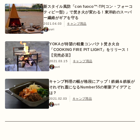
新スタイル風防「con fuoco™-TP(コン・フォーコ
ティピー型) 」で焚き火が変わる！東洋紡のスーパ
ー繊維がギアを守る
2021.04.03
キャンプ用品
yuri
おすすめ特集
YOKAが待望の軽量コンパクト焚き火台
「COOKING FIRE PIT LIGHT」をリリース！
キャンプ用品
【完売必至】
2021.03.15
キャンプ用品
yuri
キャンプ場
キャンプ料理の幅が格段にアップ！鉄鍋＆鉄板が
それぞれ蓋になるNumber55の斬新アイデアと
料理
は？
2021.02.03
キャンプ用品
yuri
how to
初めての方