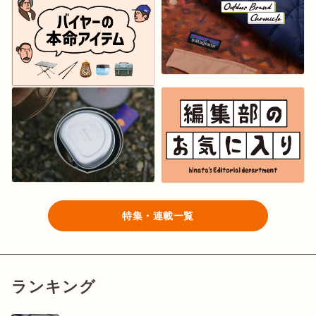
ログイン/会員登録
マガジン
イベント
キャンプ場
レンタル
オンライン
特集・連載一覧
検索
ショップ
ランキング