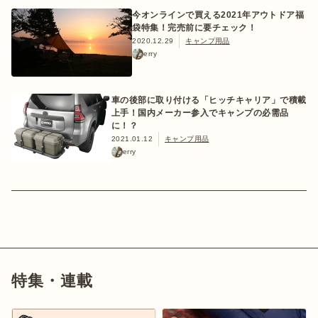
今オンラインで買える2021年アウトドア福
袋特集！完売前に要チェック！
2020.12.29
キャンプ用品
erry
おすすめ特集
車の後部に取り付ける「ヒッチキャリア」で積載
上手！国内メーカー参入でキャンプの必需品
キャンプ用品
に！？
2021.01.12
キャンプ用品
erry
キャンプ場
料理
how to
特集・連載
初めての方