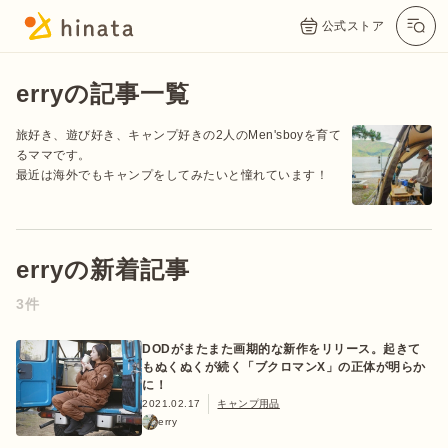
公式ストア
erryの記事一覧
旅好き、遊び好き、キャンプ好きの2人のMen'sboyを育て
るママです。
最近は海外でもキャンプをしてみたいと憧れています！
erryの新着記事
公式App
Twitter
Instagram
LINE
3件
DODがまたまた画期的な新作をリリース。起きて
もぬくぬくが続く「ブクロマンX」の正体が明らか
公式オンラインストア
に！
2021.02.17
キャンプ用品
erry