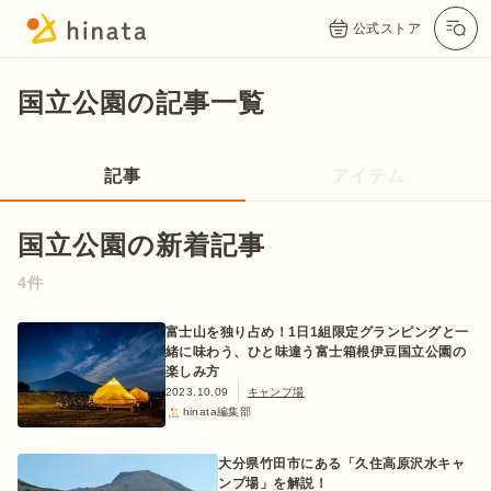
公式ストア
国立公園の記事一覧
記事
アイテム
国立公園の新着記事
4件
公式App
Twitter
Instagram
LINE
富士山を独り占め！1日1組限定グランピングと一
緒に味わう、ひと味違う富士箱根伊豆国立公園の
楽しみ方
2023.10.09
キャンプ場
hinata編集部
公式オンラインストア
大分県竹田市にある「久住高原沢水キャ
ンプ場」を解説！