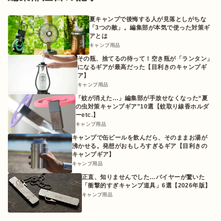
夏キャンプで後悔する人が見落としがちな
「3つの敵」。編集部が本気で使った対策ギ
アとは
キャンプ用品
その瓶、捨てるの待って！空き瓶が「ランタン」
になるギアが最高だった【目利きのキャンプギ
ア】
キャンプ用品
「蚊が消えた…」編集部が手放せなくなった“夏
の虫対策キャンプギア”10選【蚊取り線香ホルダ
ーetc.】
キャンプ用品
キャンプで缶ビールを飲んだら、そのままお湯が
沸かせる。発想がおもしろすぎるギア【目利きの
キャンプギア】
キャンプ用品
正直、知りませんでした…バイヤーが驚いた
「衝撃的すぎキャンプ道具」6選【2026年版】
キャンプ用品