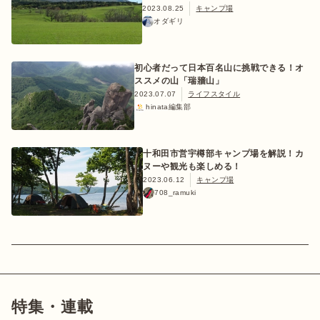
2023.08.25
キャンプ場
オダギリ
初心者だって日本百名山に挑戦できる！オ
おすすめ特集
ススメの山「瑞牆山」
2023.07.07
ライフスタイル
hinata編集部
キャンプ用品
十和田市営宇樽部キャンプ場を解説！カ
キャンプ場
ヌーや観光も楽しめる！
2023.06.12
キャンプ場
708_ramuki
料理
how to
初めての方
特集・連載