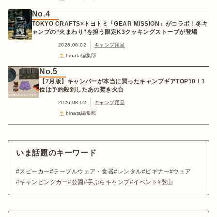
No.4
TOKYO CRAFTS×トヨトミ「GEAR MISSION」がコラボ！冬キ
ャンプの“火まわり”を担う限定K3クッキングストーブが登場
2026.08.02
キャンプ用品
hinata編集部
No.5
【7月版】キャンパーが本当に買ったキャンプギアTOP10！1
位は予約殺到したあの焚き火台
2026.08.02
キャンプ用品
hinata編集部
いま話題のキーワード
スピーカー
テーブルウェア・食器
レンタル
ビギナー
ウェア
キャンピングカー
公園
手ぶらキャンプ
イベント
登山