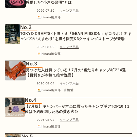
感動した“小さな発明”とは
2026.07.26
キャンプ用品
hinata編集部
No.2
TOKYO CRAFTS×トヨトミ「GEAR MISSION」がコラボ！冬キ
ャンプの“火まわり”を担う限定K3クッキングストーブが登場
2026.08.02
キャンプ用品
hinata編集部
No.3
見つけた人は買っている！7月の“当たりキャンプギア”4選
【目利きが本気で推す逸品】
2026.08.04
キャンプ用品
hinata編集部 舟橋愛
No.4
【7月版】キャンパーが本当に買ったキャンプギアTOP10！1
位は予約殺到したあの焚き火台
2026.08.02
キャンプ用品
hinata編集部
No.5