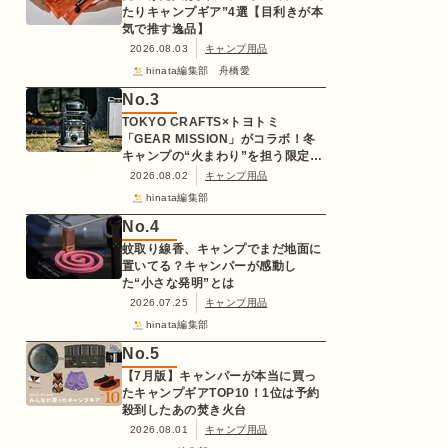
たりキャンプギア”4選【目利きが本
気で推す逸品】
2026.08.03
キャンプ用品
hinata編集部 舟橋愛
No.
3
TOKYO CRAFTS×トヨトミ
「GEAR MISSION」がコラボ！冬
キャンプの“火まわり”を担う限定
K3クッキングストーブが登場
2026.08.02
キャンプ用品
hinata編集部
No.
4
蚊取り線香、キャンプでまだ地面に
置いてる？キャンパーが感動し
た“小さな発明”とは
2026.07.25
キャンプ用品
hinata編集部
No.
5
【7月版】キャンパーが本当に買っ
たキャンプギアTOP10！1位は予約
殺到したあの焚き火台
2026.08.01
キャンプ用品