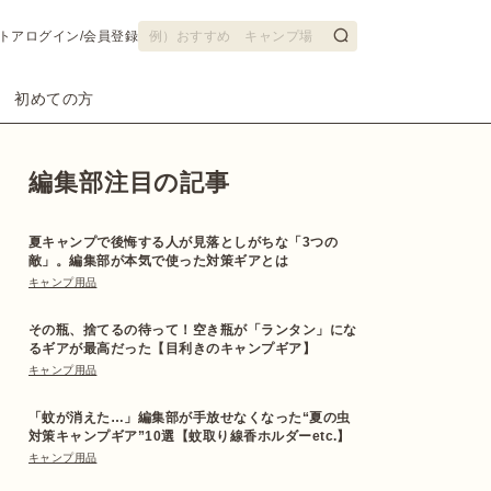
トア
ログイン/会員登録
初めての方
編集部注目の記事
夏キャンプで後悔する人が見落としがちな「3つの
敵」。編集部が本気で使った対策ギアとは
キャンプ用品
その瓶、捨てるの待って！空き瓶が「ランタン」にな
るギアが最高だった【目利きのキャンプギア】
キャンプ用品
「蚊が消えた…」編集部が手放せなくなった“夏の虫
対策キャンプギア”10選【蚊取り線香ホルダーetc.】
キャンプ用品