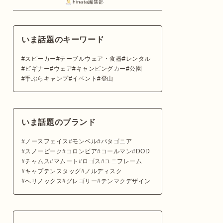
hinata編集部
いま話題のキーワード
スピーカー
テーブルウェア・食器
レンタル
ビギナー
ウェア
キャンピングカー
公園
手ぶらキャンプ
イベント
登山
いま話題のブランド
ノースフェイス
モンベル
パタゴニア
スノーピーク
コロンビア
コールマン
DOD
チャムス
マムート
ロゴス
ユニフレーム
キャプテンスタッグ
ノルディスク
ヘリノックス
グレゴリー
テンマクデザイン