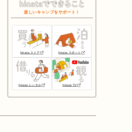
楽しいキャンプをサポート！
hinata ストア
hinata スポット
hinata レンタル
hinata TV