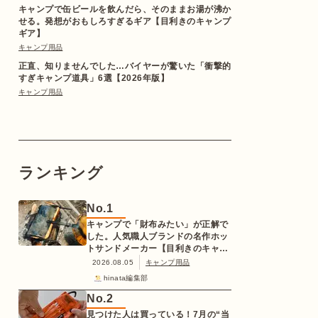
キャンプで缶ビールを飲んだら、そのままお湯が沸か
せる。発想がおもしろすぎるギア【目利きのキャンプ
ギア】
キャンプ用品
正直、知りませんでした…バイヤーが驚いた「衝撃的
すぎキャンプ道具」6選【2026年版】
キャンプ用品
ランキング
No.
1
キャンプで「財布みたい」が正解で
した。人気職人ブランドの名作ホッ
トサンドメーカー【目利きのキャン
プギア】
2026.08.05
キャンプ用品
hinata編集部
No.
2
見つけた人は買っている！7月の“当