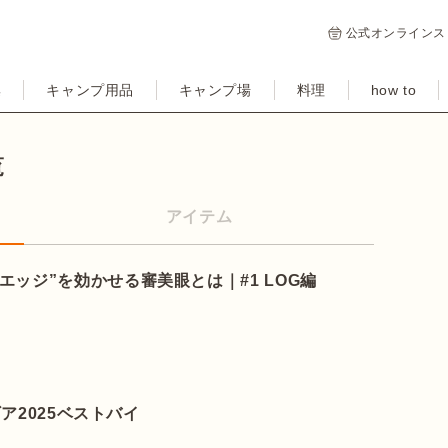
公式オンラインス
集
キャンプ用品
キャンプ場
料理
how to
覧
アイテム
ッジ”を効かせる審美眼とは｜#1 LOG編
ギア2025ベストバイ